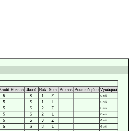
Kredit
Rozsah
Ukonč.
Roč.
Sem.
Príznak
Podmieňujúce
Vyučujúci
5
S
1
Z
Gerši
5
S
1
L
Gerši
5
S
2
Z
Gerši
5
S
2
L
Gerši
5
S
3
Z
Gerši
5
S
3
L
Gerši