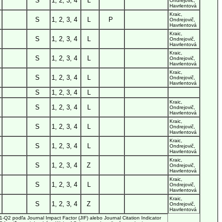
S
1, 2, 3, 4
L
Ondrejovič,
Havrlentová
Kraic,
S
1, 2, 3, 4
L
P
Ondrejovič,
Havrlentová
Kraic,
S
1, 2, 3, 4
L
Ondrejovič,
Havrlentová
Kraic,
S
1, 2, 3, 4
L
Ondrejovič,
Havrlentová
Kraic,
S
1, 2, 3, 4
L
Ondrejovič,
Havrlentová
S
1, 2, 3, 4
L
Kraic,
S
1, 2, 3, 4
L
Ondrejovič,
Havrlentová
Kraic,
S
1, 2, 3, 4
L
Ondrejovič,
Havrlentová
Kraic,
S
1, 2, 3, 4
L
Ondrejovič,
Havrlentová
Kraic,
S
1, 2, 3, 4
Z
Ondrejovič,
Havrlentová
Kraic,
S
1, 2, 3, 4
L
Ondrejovič,
Havrlentová
Kraic,
S
1, 2, 3, 4
Z
Ondrejovič,
Havrlentová
2 podľa Journal Impact Factor (JIF) alebo Journal Citation Indicator