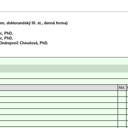
, doktorandský III. st., denná forma)
ic, PhD.
ic, PhD.
 Ondrejovič Chmelová, PhD.
Akt.