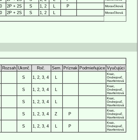
0
2P + 2S
S
1, 2
L
P
Moravčíková
0
2P + 2S
S
1, 2
L
Moravčíková
t
Rozsah
Ukonč.
Roč.
Sem.
Príznak
Podmieňujúce
Vyučujúci
Kraic,
S
1, 2, 3, 4
L
Ondrejovič,
Havrlentová
Kraic,
S
1, 2, 3, 4
L
Ondrejovič,
Havrlentová
Kraic,
S
1, 2, 3, 4
L
Ondrejovič,
Havrlentová
Kraic,
S
1, 2, 3, 4
Z
P
Ondrejovič,
Havrlentová
Kraic,
S
1, 2, 3, 4
L
P
Ondrejovič,
Havrlentová