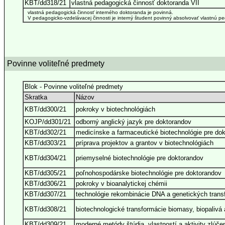
KBT/dd318/21
vlastná pedagogická činnosť doktoranda VII
vlastná pedagogická činnosť interného doktoranda je povinná.
V pedagogicko-vzdelávacej činnosti je interný študent povinný absolvovať vlastnú ped
Povinne voliteľné predmety
Blok - Povinne voliteľné predmety
Skratka
Názov
KBT/dd300/21
pokroky v biotechnológiách
KOJP/dd301/21
odborný anglický jazyk pre doktorandov
KBT/dd302/21
medicínske a farmaceutické biotechnológie pre do
KBT/dd303/21
príprava projektov a grantov v biotechnológiách
KBT/dd304/21
priemyselné biotechnológie pre doktorandov
KBT/dd305/21
poľnohospodárske biotechnológie pre doktorandov
KBT/dd306/21
pokroky v bioanalytickej chémii
KBT/dd307/21
technológie rekombinácie DNA a genetických trans
KBT/dd308/21
biotechnologické transformácie biomasy, biopalivá a
KBT/dd309/21
moderné metódy štúdia, vlastností a aktivity zlúče