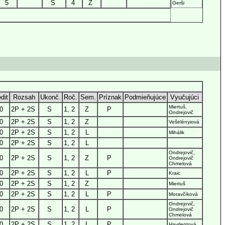
5
S
4
Z
Gerši
dit
Rozsah
Ukonč.
Roč.
Sem.
Príznak
Podmieňujúce
Vyučujúci
Miertuš,
0
2P + 2S
S
1, 2
Z
P
Ondrejovič
0
2P + 2S
S
1, 2
Z
Vešelényiová
0
2P + 2S
S
1, 2
L
Mihálik
0
2P + 2S
S
1, 2
L
Ondrejovič,
0
2P + 2S
S
1, 2
Z
P
Ondrejovič
Chmelová
0
2P + 2S
S
1, 2
L
P
Kraic
0
2P + 2S
S
1, 2
Z
Miertuš
0
2P + 2S
S
1, 2
L
P
Moravčíková
Ondrejovič,
0
2P + 2S
S
1, 2
L
P
Ondrejovič
Chmelová
0
2P + 2S
S
1, 2
L
P
Havrlentová