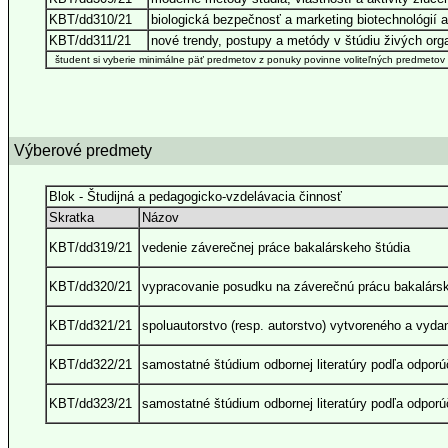
KBT/dd310/21
biologická bezpečnosť a marketing biotechnológií a
KBT/dd311/21
nové trendy, postupy a metódy v štúdiu živých or
študent si vyberie minimálne päť predmetov z ponuky povinne voliteľných predmetov
Výberové predmety
Blok - Študijná a pedagogicko-vzdelávacia činnosť
Skratka
Názov
KBT/dd319/21
vedenie záverečnej práce bakalárskeho štúdia
KBT/dd320/21
vypracovanie posudku na záverečnú prácu bakalársk
KBT/dd321/21
spoluautorstvo (resp. autorstvo) vytvoreného a vyd
KBT/dd322/21
samostatné štúdium odbornej literatúry podľa odporúč
KBT/dd323/21
samostatné štúdium odbornej literatúry podľa odporúč