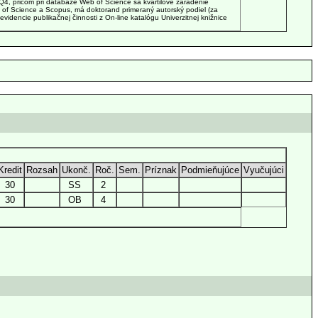
4, pričom pri databáze Web of Science sa kvartilové zaradenie
 of Science a Scopus, má doktorand primeraný autorský podiel (za
idencie publikačnej činnosti z On-line katalógu Univerzitnej knižnice
Kredit
Rozsah
Ukonč.
Roč.
Sem.
Príznak
Podmieňujúce
Vyučujúci
30
SS
2
30
OB
4