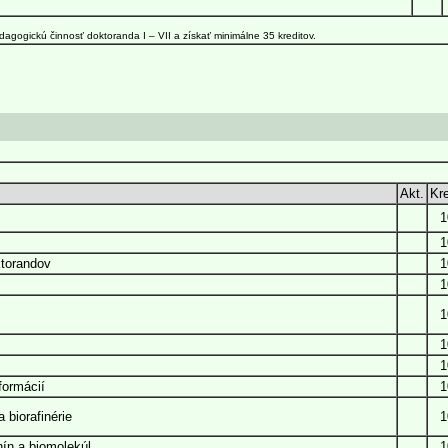
agogickú činnosť doktoranda I – VII a získať minimálne 35 kreditov.
Akt.
Kre
1
1
ktorandov
1
1
1
1
1
formácií
1
 biorafinérie
1
nín a biomolekúl
1