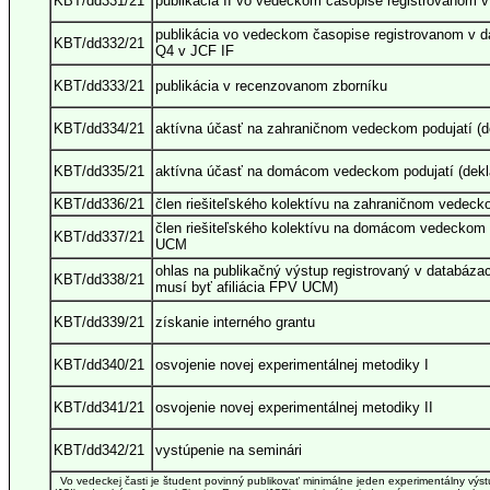
KBT/dd331/21
publikácia II vo vedeckom časopise registrovanom 
publikácia vo vedeckom časopise registrovanom v 
KBT/dd332/21
Q4 v JCF IF
KBT/dd333/21
publikácia v recenzovanom zborníku
KBT/dd334/21
aktívna účasť na zahraničnom vedeckom podujatí (d
KBT/dd335/21
aktívna účasť na domácom vedeckom podujatí (dekl
KBT/dd336/21
člen riešiteľského kolektívu na zahraničnom vedec
člen riešiteľského kolektívu na domácom vedeckom
KBT/dd337/21
UCM
ohlas na publikačný výstup registrovaný v databáza
KBT/dd338/21
musí byť afiliácia FPV UCM)
KBT/dd339/21
získanie interného grantu
KBT/dd340/21
osvojenie novej experimentálnej metodiky I
KBT/dd341/21
osvojenie novej experimentálnej metodiky II
KBT/dd342/21
vystúpenie na seminári
Vo vedeckej časti je študent povinný publikovať minimálne jeden experimentálny výst