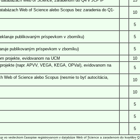
v databázach Web of Science, zaradenom do Q4 v JCF IF
15
databázach Web of Science alebo Scopus bez zaradenia do Q1-
10
5
eklaruje publikovaným príspevkom v zborníku)
5
aruje publikovaným príspevkom v zborníku)
5
kom projekte, evidovanom na UCM
10
 projekte (napr. APVV, VEGA, KEGA, OPVaI), evidovanom na
5
ch Web of Science alebo Scopus (nesmie to byť autocitácia,
10
10
5
5
5
up vo vedeckom časopise registrovanom v databáze Web of Science a zaradenom do kvartilov Q1-Q