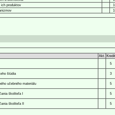
 ich produktov
1
ganizmov
1
Akt.
Kredi
5
eho štúdia
3
aného učebného materiálu
5
ania školiteľa I
5
ania školiteľa II
5