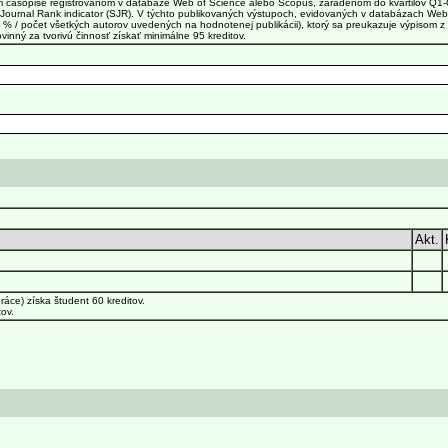
om časopise registrovanom v databáze Web of Science alebo Scopus, zaradenom do kvartilov Q1-Q
Journal Rank indicator (SJR). V týchto publikovaných výstupoch, evidovaných v databázach Web
% / počet všetkých autorov uvedených na hodnotenej publikácii), ktorý sa preukazuje výpisom z ev
inný za tvorivú činnosť získať minimálne 95 kreditov.
Akt.
áce) získa študent 60 kreditov.
ov.