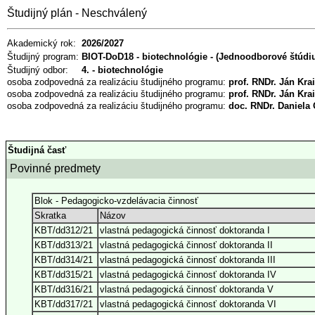
Študijný plán - Neschválený
Akademický rok:
2026/2027
Študijný program:
BIOT-DoD18 - biotechnológie - (Jednoodborové štúdium
Študijný odbor:
4. - biotechnológie
osoba zodpovedná za realizáciu študijného programu:
prof. RNDr. Ján Kra
osoba zodpovedná za realizáciu študijného programu:
prof. RNDr. Ján Kra
osoba zodpovedná za realizáciu študijného programu:
doc. RNDr. Daniela
Študijná časť
Povinné predmety
Blok - Pedagogicko-vzdelávacia činnosť
Skratka
Názov
KBT/dd312/21
vlastná pedagogická činnosť doktoranda I
KBT/dd313/21
vlastná pedagogická činnosť doktoranda II
KBT/dd314/21
vlastná pedagogická činnosť doktoranda III
KBT/dd315/21
vlastná pedagogická činnosť doktoranda IV
KBT/dd316/21
vlastná pedagogická činnosť doktoranda V
KBT/dd317/21
vlastná pedagogická činnosť doktoranda VI