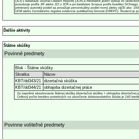
(JCI) v databáze Journal Citation Reports (JCR) a minimálne jeden výstup vo vedeck
posudzuje podľa JIF alebo JCI v JCR a pri databáze Scopus podľa kvartilov SCImago 
primeraný autorský podiel sa považuje percentuálny podiel rovný alebo väčší ako: 100 
UCM alebo Centrálneho registra evidencie publikačnej činnosti (CREPČ). Študent je pov
Ďalšie aktivity
Štátne skúšky
Povinné predmety
Blok - Štátne skúšky
Skratka
Názov
KBT/dd343/21
dizertačná skúška
KBT/dd344/21
obhajoba dizertačnej práce
Za úspešné absolvovanie štátnej skúšky (dizertačná skúška + obhajoba dizertačnej pr
Celkový počet kreditov potrebných na ukončenie doktorandského štúdia je 240 kredit
Povinne voliteľné predmety