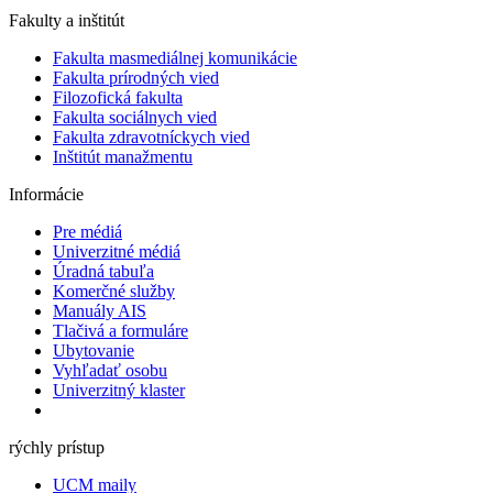
Fakulty a inštitút
Fakulta masmediálnej komunikácie
Fakulta prírodných vied
Filozofická fakulta
Fakulta ​sociálnych vied
Fakulta zdravotníckych vied
Inštitút manažmentu
Informácie
Pre médiá
Univerzitné médiá
Úradná tabuľa
Komerčné služby
Manuály AIS
Tlačivá a formuláre
Ubytovanie
Vyhľadať osobu
Univerzitný klaster
rýchly prístup
UCM maily