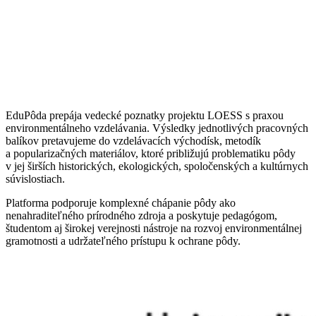
EduPôda prepája vedecké poznatky projektu LOESS s praxou
environmentálneho vzdelávania. Výsledky jednotlivých pracovných
balíkov pretavujeme do vzdelávacích východísk, metodík
a popularizačných materiálov, ktoré približujú problematiku pôdy
v jej širších historických, ekologických, spoločenských a kultúrnych
súvislostiach.
Platforma podporuje komplexné chápanie pôdy ako
nenahraditeľného prírodného zdroja a poskytuje pedagógom,
študentom aj širokej verejnosti nástroje na rozvoj environmentálnej
gramotnosti a udržateľného prístupu k ochrane pôdy.