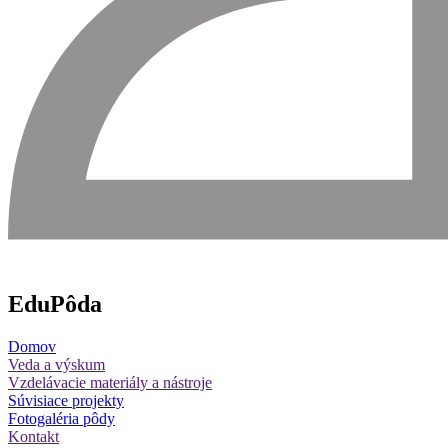
EduPôda
Domov
Veda a výskum
Vzdelávacie materiály a nástroje
Súvisiace projekty
Fotogaléria pôdy
Kontakt