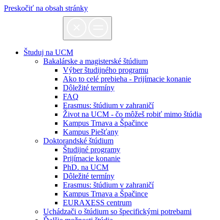
Preskočiť na obsah stránky
Študuj na UCM
Bakalárske a magisterské štúdium
Výber študijného programu
Ako to celé prebieha - Prijímacie konanie
Dôležité termíny
FAQ
Erasmus: štúdium v zahraničí
Život na UCM - čo môžeš robiť mimo štúdia
Kampus Trnava a Špačince
Kampus Piešťany
Doktorandské štúdium
Študijné programy
Prijímacie konanie
PhD. na UCM
Dôležité termíny
Erasmus: štúdium v zahraničí
Kampus Trnava a Špačince
EURAXESS centrum
Uchádzači o štúdium so špecifickými potrebami