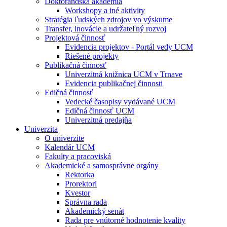
Doktorandská akadémia
Workshopy a iné aktivity
Stratégia ľudských zdrojov vo výskume
Transfer, inovácie a udržateľný rozvoj
Projektová činnosť
Evidencia projektov - Portál vedy UCM
Riešené projekty
Publikačná činnosť
Univerzitná knižnica UCM v Trnave
Evidencia publikačnej činnosti
Edičná činnosť
Vedecké časopisy vydávané UCM
Edičná činnosť UCM
Univerzitná predajňa
Univerzita
O univerzite
Kalendár UCM
Fakulty a pracoviská
Akademické a samosprávne orgány
Rektorka
Prorektori
Kvestor
Správna rada
Akademický senát
Rada pre vnútorné hodnotenie kvality