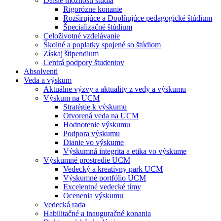
Ďalšie možnosti štúdia
Rigorózne konanie
Rozširujúce a Doplňujúce pedagogické štúdium
Špecializačné štúdium
Celoživotné vzdelávanie
Školné a poplatky spojené so štúdiom
Získaj štipendium
Centrá podpory študentov
Absolventi
Veda a výskum
Aktuálne výzvy a aktuality z vedy a výskumu
Výskum na UCM
Stratégie k výskumu
Otvorená veda na UCM
Hodnotenie výskumu
Podpora výskumu
Dianie vo výskume
Výskumná integrita a etika vo výskume
Výskumné prostredie UCM
Vedecký a kreatívny park UCM
Výskumné portfólio UCM
Excelentné vedecké tímy
Ocenenia výskumu
Vedecká rada
Habilitačné a inauguračné konania