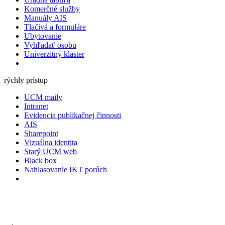
Komerčné služby
Manuály AIS
Tlačivá a formuláre
Ubytovanie
Vyhľadať osobu
Univerzitný klaster
rýchly prístup
UCM maily
Intranet
Evidencia publikačnej činnosti
AIS
Sharepoint
Vizuálna identita
Starý UCM web
Black box
Nahlasovanie IKT porúch