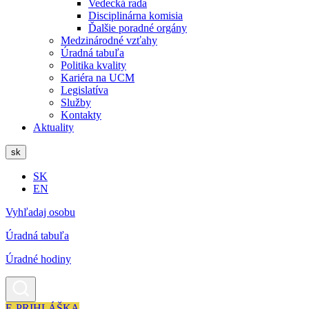
Vedecká rada
Disciplinárna komisia
Ďalšie poradné orgány
Medzinárodné vzťahy
Úradná tabuľa
Politika kvality
Kariéra na UCM
Legislatíva
Služby
Kontakty
Aktuality
sk
SK
EN
Vyhľadaj osobu
Úradná tabuľa
Úradné hodiny
E-PRIHLÁŠKA