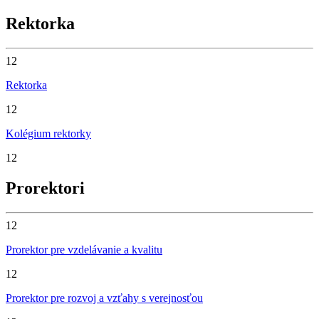
Rektorka
12
Rektorka
12
Kolégium rektorky
12
Prorektori
12
Prorektor pre vzdelávanie a kvalitu
12
Prorektor pre rozvoj a vzťahy s verejnosťou