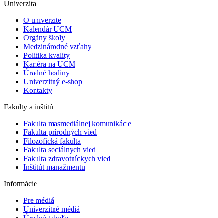
Univerzita
O univerzite
Kalendár UCM
Orgány školy
Medzinárodné vzťahy
Politika kvality
Kariéra na UCM
Úradné hodiny
Univerzitný e-shop
Kontakty
Fakulty a inštitút
Fakulta masmediálnej komunikácie
Fakulta prírodných vied
Filozofická fakulta
Fakulta ​sociálnych vied
Fakulta zdravotníckych vied
Inštitút manažmentu
Informácie
Pre médiá
Univerzitné médiá
Úradná tabuľa