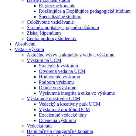
Ďalšie možnosti štúdia
Rigorózne konanie
Rozširujúce a Doplňujúce pedagogické štúdium
Špecializačné štúdium
Celoživotné vzdelávanie
Školné a poplatky spojené so štúdiom
Získaj štipendium
Centrá podpory študentov
Absolventi
Veda a výskum
Aktuálne výzvy a aktuality z vedy a výskumu
Výskum na UCM
Stratégie k výskumu
Otvorená veda na UCM
Hodnotenie výskumu
Podpora výskumu
Dianie vo výskume
Výskumná integrita a etika vo výskume
Výskumné prostredie UCM
Vedecký a kreatívny park UCM
Výskumné portfólio UCM
Excelentné vedecké tímy
Ocenenia výskumu
Vedecká rada
Habilitačné a inauguračné konania