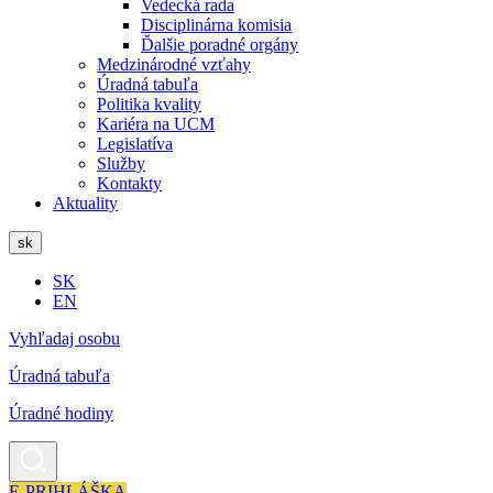
Vedecká rada
Disciplinárna komisia
Ďalšie poradné orgány
Medzinárodné vzťahy
Úradná tabuľa
Politika kvality
Kariéra na UCM
Legislatíva
Služby
Kontakty
Aktuality
sk
SK
EN
Vyhľadaj osobu
Úradná tabuľa
Úradné hodiny
E-PRIHLÁŠKA