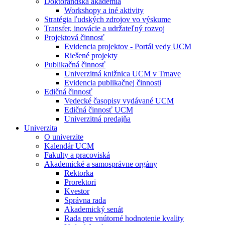
Doktorandská akadémia
Workshopy a iné aktivity
Stratégia ľudských zdrojov vo výskume
Transfer, inovácie a udržateľný rozvoj
Projektová činnosť
Evidencia projektov - Portál vedy UCM
Riešené projekty
Publikačná činnosť
Univerzitná knižnica UCM v Trnave
Evidencia publikačnej činnosti
Edičná činnosť
Vedecké časopisy vydávané UCM
Edičná činnosť UCM
Univerzitná predajňa
Univerzita
O univerzite
Kalendár UCM
Fakulty a pracoviská
Akademické a samosprávne orgány
Rektorka
Prorektori
Kvestor
Správna rada
Akademický senát
Rada pre vnútorné hodnotenie kvality