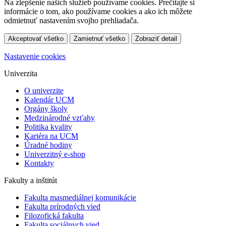
Na zlepšenie našich služieb používame cookies. Prečítajte si
informácie o tom, ako používame cookies a ako ich môžete
odmietnuť nastavením svojho prehliadača.
Akceptovať všetko
Zamietnuť všetko
Zobraziť detail
Nastavenie cookies
Univerzita
O univerzite
Kalendár UCM
Orgány školy
Medzinárodné vzťahy
Politika kvality
Kariéra na UCM
Úradné hodiny
Univerzitný e-shop
Kontakty
Fakulty a inštitút
Fakulta masmediálnej komunikácie
Fakulta prírodných vied
Filozofická fakulta
Fakulta ​sociálnych vied