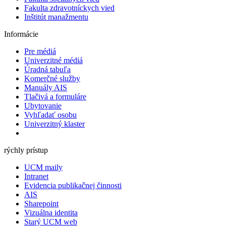
Fakulta zdravotníckych vied
Inštitút manažmentu
Informácie
Pre médiá
Univerzitné médiá
Úradná tabuľa
Komerčné služby
Manuály AIS
Tlačivá a formuláre
Ubytovanie
Vyhľadať osobu
Univerzitný klaster
rýchly prístup
UCM maily
Intranet
Evidencia publikačnej činnosti
AIS
Sharepoint
Vizuálna identita
Starý UCM web