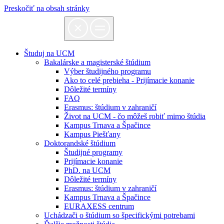
Preskočiť na obsah stránky
Študuj na UCM
Bakalárske a magisterské štúdium
Výber študijného programu
Ako to celé prebieha - Prijímacie konanie
Dôležité termíny
FAQ
Erasmus: štúdium v zahraničí
Život na UCM - čo môžeš robiť mimo štúdia
Kampus Trnava a Špačince
Kampus Piešťany
Doktorandské štúdium
Študijné programy
Prijímacie konanie
PhD. na UCM
Dôležité termíny
Erasmus: štúdium v zahraničí
Kampus Trnava a Špačince
EURAXESS centrum
Uchádzači o štúdium so špecifickými potrebami