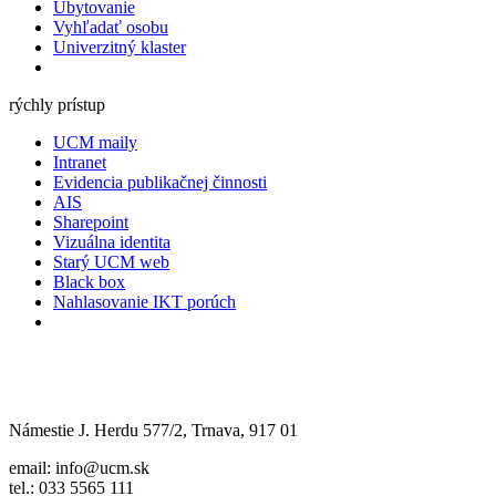
Ubytovanie
Vyhľadať osobu
Univerzitný klaster
rýchly prístup
UCM maily
Intranet
Evidencia publikačnej činnosti
AIS
Sharepoint
Vizuálna identita
Starý UCM web
Black box
Nahlasovanie IKT porúch
Námestie J. Herdu 577/2, Trnava, 917 01
email: info@ucm.sk
tel.: 033 5565 111