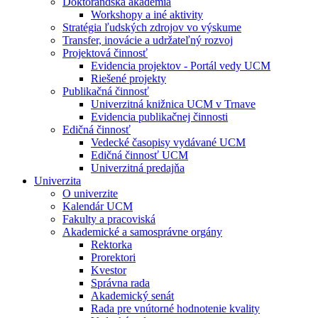
Doktorandská akadémia
Workshopy a iné aktivity
Stratégia ľudských zdrojov vo výskume
Transfer, inovácie a udržateľný rozvoj
Projektová činnosť
Evidencia projektov - Portál vedy UCM
Riešené projekty
Publikačná činnosť
Univerzitná knižnica UCM v Trnave
Evidencia publikačnej činnosti
Edičná činnosť
Vedecké časopisy vydávané UCM
Edičná činnosť UCM
Univerzitná predajňa
Univerzita
O univerzite
Kalendár UCM
Fakulty a pracoviská
Akademické a samosprávne orgány
Rektorka
Prorektori
Kvestor
Správna rada
Akademický senát
Rada pre vnútorné hodnotenie kvality