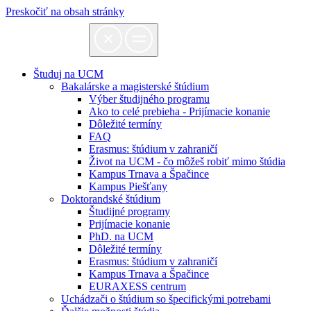
Preskočiť na obsah stránky
Študuj na UCM
Bakalárske a magisterské štúdium
Výber študijného programu
Ako to celé prebieha - Prijímacie konanie
Dôležité termíny
FAQ
Erasmus: štúdium v zahraničí
Život na UCM - čo môžeš robiť mimo štúdia
Kampus Trnava a Špačince
Kampus Piešťany
Doktorandské štúdium
Študijné programy
Prijímacie konanie
PhD. na UCM
Dôležité termíny
Erasmus: štúdium v zahraničí
Kampus Trnava a Špačince
EURAXESS centrum
Uchádzači o štúdium so špecifickými potrebami