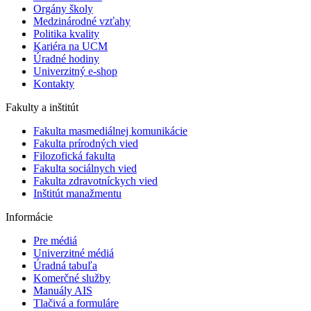
Orgány školy
Medzinárodné vzťahy
Politika kvality
Kariéra na UCM
Úradné hodiny
Univerzitný e-shop
Kontakty
Fakulty a inštitút
Fakulta masmediálnej komunikácie
Fakulta prírodných vied
Filozofická fakulta
Fakulta ​sociálnych vied
Fakulta zdravotníckych vied
Inštitút manažmentu
Informácie
Pre médiá
Univerzitné médiá
Úradná tabuľa
Komerčné služby
Manuály AIS
Tlačivá a formuláre