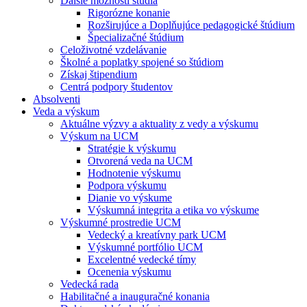
Ďalšie možnosti štúdia
Rigorózne konanie
Rozširujúce a Doplňujúce pedagogické štúdium
Špecializačné štúdium
Celoživotné vzdelávanie
Školné a poplatky spojené so štúdiom
Získaj štipendium
Centrá podpory študentov
Absolventi
Veda a výskum
Aktuálne výzvy a aktuality z vedy a výskumu
Výskum na UCM
Stratégie k výskumu
Otvorená veda na UCM
Hodnotenie výskumu
Podpora výskumu
Dianie vo výskume
Výskumná integrita a etika vo výskume
Výskumné prostredie UCM
Vedecký a kreatívny park UCM
Výskumné portfólio UCM
Excelentné vedecké tímy
Ocenenia výskumu
Vedecká rada
Habilitačné a inauguračné konania