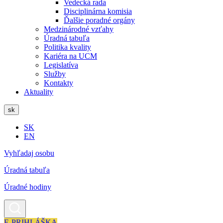
Vedecká rada
Disciplinárna komisia
Ďalšie poradné orgány
Medzinárodné vzťahy
Úradná tabuľa
Politika kvality
Kariéra na UCM
Legislatíva
Služby
Kontakty
Aktuality
sk
SK
EN
Vyhľadaj osobu
Úradná tabuľa
Úradné hodiny
E-PRIHLÁŠKA