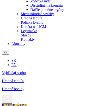
Vedecká rada
Disciplinárna komisia
Ďalšie poradné orgány
Medzinárodné vzťahy
Úradná tabuľa
Politika kvality
Kariéra na UCM
Legislatíva
Služby
Kontakty
Aktuality
sk
SK
EN
Vyhľadaj osobu
Úradná tabuľa
Úradné hodiny
E-PRIHLÁŠKA