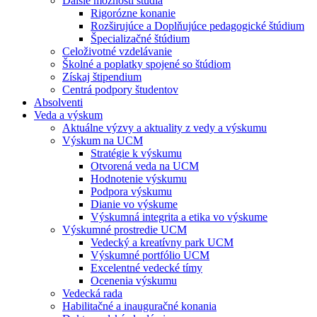
Ďalšie možnosti štúdia
Rigorózne konanie
Rozširujúce a Doplňujúce pedagogické štúdium
Špecializačné štúdium
Celoživotné vzdelávanie
Školné a poplatky spojené so štúdiom
Získaj štipendium
Centrá podpory študentov
Absolventi
Veda a výskum
Aktuálne výzvy a aktuality z vedy a výskumu
Výskum na UCM
Stratégie k výskumu
Otvorená veda na UCM
Hodnotenie výskumu
Podpora výskumu
Dianie vo výskume
Výskumná integrita a etika vo výskume
Výskumné prostredie UCM
Vedecký a kreatívny park UCM
Výskumné portfólio UCM
Excelentné vedecké tímy
Ocenenia výskumu
Vedecká rada
Habilitačné a inauguračné konania