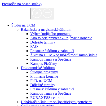
Preskočiť na obsah stránky
Študuj na UCM
Bakalárske a magisterské štúdium
Výber študijného programu
Ako to celé prebieha - Prijímacie konanie
Dôležité termíny
FAQ
Erasmus: štúdium v zahraničí
Život na UCM - čo môžeš robiť mimo štúdia
Kampus Trnava a Špačince
Kampus Piešťany
Doktorandské štúdium
Študijné programy
Prijímacie konanie
PhD. na UCM
Dôležité termíny
Erasmus: štúdium v zahraničí
Kampus Trnava a Špačince
EURAXESS centrum
Uchádzači o štúdium so špecifickými potrebami