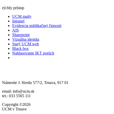
rýchly prístup
UCM maily
Intranet
Evidencia publikačnej činnosti
AIS
Sharepoint
Vizuálna identita
Starý UCM web
Black box
Nahlasovanie IKT porúch
Námestie J. Herdu 577/2, Trnava, 917 01
email: info@ucm.sk
tel.: 033 5565 111
Copyright ©2026
UCM v Trnave