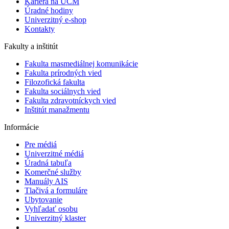
Kariéra na UCM
Úradné hodiny
Univerzitný e-shop
Kontakty
Fakulty a inštitút
Fakulta masmediálnej komunikácie
Fakulta prírodných vied
Filozofická fakulta
Fakulta ​sociálnych vied
Fakulta zdravotníckych vied
Inštitút manažmentu
Informácie
Pre médiá
Univerzitné médiá
Úradná tabuľa
Komerčné služby
Manuály AIS
Tlačivá a formuláre
Ubytovanie
Vyhľadať osobu
Univerzitný klaster