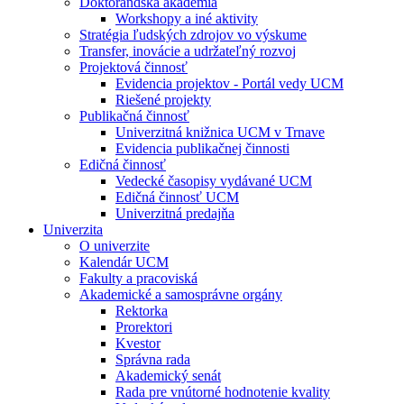
Doktorandská akadémia
Workshopy a iné aktivity
Stratégia ľudských zdrojov vo výskume
Transfer, inovácie a udržateľný rozvoj
Projektová činnosť
Evidencia projektov - Portál vedy UCM
Riešené projekty
Publikačná činnosť
Univerzitná knižnica UCM v Trnave
Evidencia publikačnej činnosti
Edičná činnosť
Vedecké časopisy vydávané UCM
Edičná činnosť UCM
Univerzitná predajňa
Univerzita
O univerzite
Kalendár UCM
Fakulty a pracoviská
Akademické a samosprávne orgány
Rektorka
Prorektori
Kvestor
Správna rada
Akademický senát
Rada pre vnútorné hodnotenie kvality