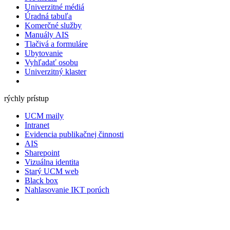
Univerzitné médiá
Úradná tabuľa
Komerčné služby
Manuály AIS
Tlačivá a formuláre
Ubytovanie
Vyhľadať osobu
Univerzitný klaster
rýchly prístup
UCM maily
Intranet
Evidencia publikačnej činnosti
AIS
Sharepoint
Vizuálna identita
Starý UCM web
Black box
Nahlasovanie IKT porúch