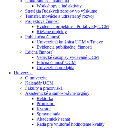
Doktorandská akadémia
Workshopy a iné aktivity
Stratégia ľudských zdrojov vo výskume
Transfer, inovácie a udržateľný rozvoj
Projektová činnosť
Evidencia projektov - Portál vedy UCM
Riešené projekty
Publikačná činnosť
Univerzitná knižnica UCM v Trnave
Evidencia publikačnej činnosti
Edičná činnosť
Vedecké časopisy vydávané UCM
Edičná činnosť UCM
Univerzitná predajňa
Univerzita
O univerzite
Kalendár UCM
Fakulty a pracoviská
Akademické a samosprávne orgány
Rektorka
Prorektori
Kvestor
Správna rada
Akademický senát
Rada pre vnútorné hodnotenie kvality