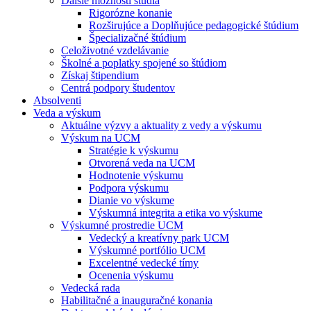
Ďalšie možnosti štúdia
Rigorózne konanie
Rozširujúce a Doplňujúce pedagogické štúdium
Špecializačné štúdium
Celoživotné vzdelávanie
Školné a poplatky spojené so štúdiom
Získaj štipendium
Centrá podpory študentov
Absolventi
Veda a výskum
Aktuálne výzvy a aktuality z vedy a výskumu
Výskum na UCM
Stratégie k výskumu
Otvorená veda na UCM
Hodnotenie výskumu
Podpora výskumu
Dianie vo výskume
Výskumná integrita a etika vo výskume
Výskumné prostredie UCM
Vedecký a kreatívny park UCM
Výskumné portfólio UCM
Excelentné vedecké tímy
Ocenenia výskumu
Vedecká rada
Habilitačné a inauguračné konania