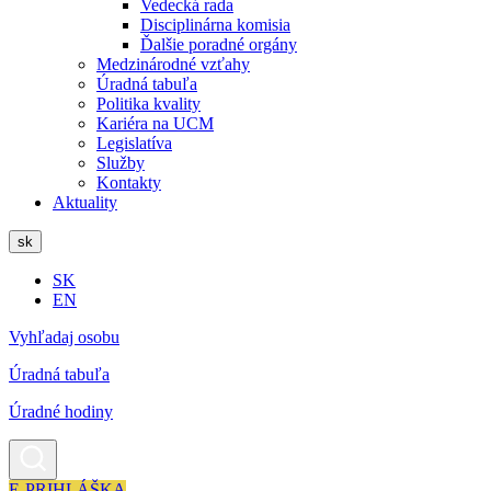
Vedecká rada
Disciplinárna komisia
Ďalšie poradné orgány
Medzinárodné vzťahy
Úradná tabuľa
Politika kvality
Kariéra na UCM
Legislatíva
Služby
Kontakty
Aktuality
sk
SK
EN
Vyhľadaj osobu
Úradná tabuľa
Úradné hodiny
E-PRIHLÁŠKA