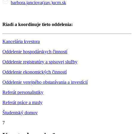
barbora.janciova(zav.)ucm.sk
Riadi a koordinuje tieto oddelenia:
Kancelária kvestora
Oddelenie hospodárskych činností
Oddelenie registratúry a spisovej služby
Oddelenie ekonomických činností
Oddelenie verejného obstarávania a investícií
Referát personalistiky
Referát práce a mzdy
Študentský domov
7