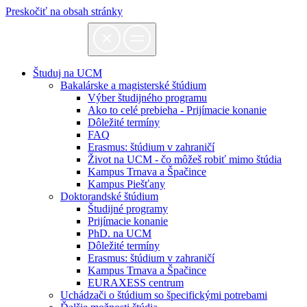
Preskočiť na obsah stránky
Študuj na UCM
Bakalárske a magisterské štúdium
Výber študijného programu
Ako to celé prebieha - Prijímacie konanie
Dôležité termíny
FAQ
Erasmus: štúdium v zahraničí
Život na UCM - čo môžeš robiť mimo štúdia
Kampus Trnava a Špačince
Kampus Piešťany
Doktorandské štúdium
Študijné programy
Prijímacie konanie
PhD. na UCM
Dôležité termíny
Erasmus: štúdium v zahraničí
Kampus Trnava a Špačince
EURAXESS centrum
Uchádzači o štúdium so špecifickými potrebami