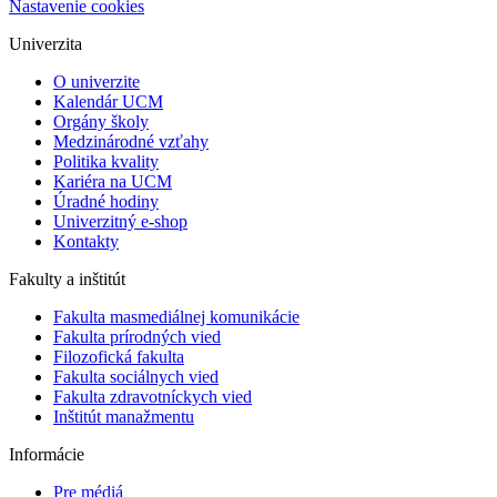
Nastavenie cookies
Univerzita
O univerzite
Kalendár UCM
Orgány školy
Medzinárodné vzťahy
Politika kvality
Kariéra na UCM
Úradné hodiny
Univerzitný e-shop
Kontakty
Fakulty a inštitút
Fakulta masmediálnej komunikácie
Fakulta prírodných vied
Filozofická fakulta
Fakulta ​sociálnych vied
Fakulta zdravotníckych vied
Inštitút manažmentu
Informácie
Pre médiá