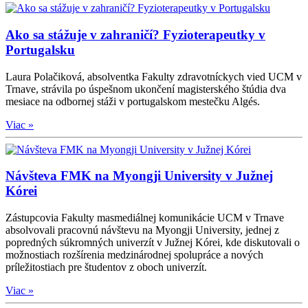
Ako sa stážuje v zahraničí? Fyzioterapeutky v
Portugalsku
Laura Polačiková, absolventka Fakulty zdravotníckych vied UCM v
Trnave, strávila po úspešnom ukončení magisterského štúdia dva
mesiace na odbornej stáži v portugalskom mestečku Algés.
Viac »
Návšteva FMK na Myongji University v Južnej
Kórei
Zástupcovia Fakulty masmediálnej komunikácie UCM v Trnave
absolvovali pracovnú návštevu na Myongji University, jednej z
popredných súkromných univerzít v Južnej Kórei, kde diskutovali o
možnostiach rozšírenia medzinárodnej spolupráce a nových
príležitostiach pre študentov z oboch univerzít.
Viac »