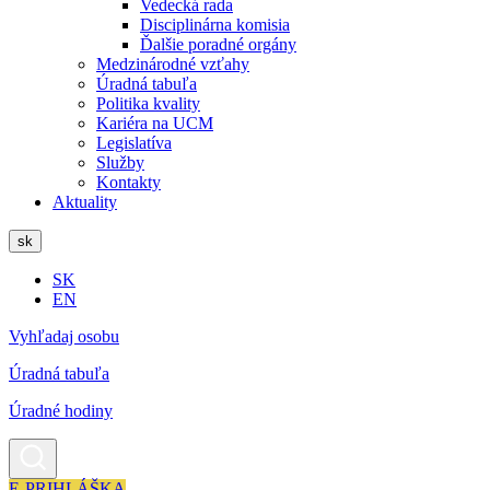
Vedecká rada
Disciplinárna komisia
Ďalšie poradné orgány
Medzinárodné vzťahy
Úradná tabuľa
Politika kvality
Kariéra na UCM
Legislatíva
Služby
Kontakty
Aktuality
sk
SK
EN
Vyhľadaj osobu
Úradná tabuľa
Úradné hodiny
E-PRIHLÁŠKA