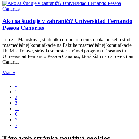
Ako sa študuje v zahraničí? Universidad Fernando
Pessoa Canarias
Terézia Matušková, študentka druhého ročníka bakalárskeho štúdia
masmediálnej komunikácie na Fakulte masmediálnej komunikácie
UCM v Trnave, strávila semester v rámci programu Erasmus+ na
Universidad Fernando Pessoa Canarias, ktorá sídli na ostrove Gran
Canaria.
Viac »
«
1
2
3
...
6
7
»
Táto web stránka používá cookies