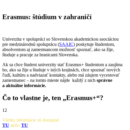
Erasmus: štúdium v zahraničí
Univerzita v spolupráci so Slovenskou akademickou asociáciou
pre medzinárodnú spoluprácu (
SAAIC
) poskytuje študentom,
absolventom aj zamestnancom možnosť spoznať, ako sa žije,
študuje a pracuje za hranicami Slovenska.
Ak sa chce študent univerzity stať Erasmus+ študentom a zaujíma
ho, ako sa žije a študuje v iných krajinách, chce spoznať nových
ľudí, kultúru a nadviazať kontakty, alebo má záujem vycestovať
zamestnanec – na tomto mieste nájde každý z nich
správne
a aktuálne informácie.
Čo to vlastne je, ten „Erasmus+“?
12
Všetky informácie sú dostupné
TU
alebo
TU
.