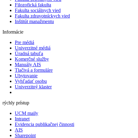
Filozofická fakulta
Fakulta ​sociálnych vied
Fakulta zdravotníckych vied
Inštitút manažmentu
Informácie
Pre médiá
Univerzitné médiá
Úradná tabuľa
Komerčné služby
Manuály AIS
Tlačivá a formuláre
Ubytovanie
Vyhľadať osobu
Univerzitný klaster
rýchly prístup
UCM maily
Intranet
Evidencia publikačnej činnosti
AIS
Sharepoint