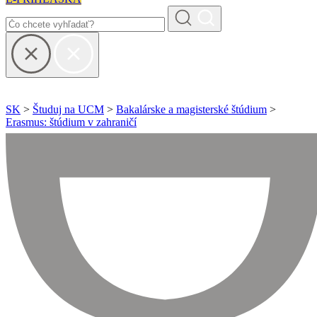
SK
>
Študuj na UCM
>
Bakalárske a magisterské štúdium
>
Erasmus: štúdium v zahraničí