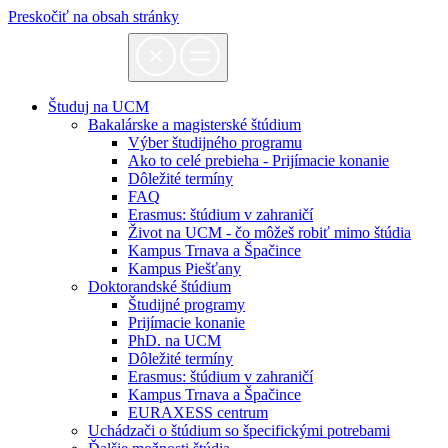
Preskočiť na obsah stránky
Študuj na UCM
Bakalárske a magisterské štúdium
Výber študijného programu
Ako to celé prebieha - Prijímacie konanie
Dôležité termíny
FAQ
Erasmus: štúdium v zahraničí
Život na UCM - čo môžeš robiť mimo štúdia
Kampus Trnava a Špačince
Kampus Piešťany
Doktorandské štúdium
Študijné programy
Prijímacie konanie
PhD. na UCM
Dôležité termíny
Erasmus: štúdium v zahraničí
Kampus Trnava a Špačince
EURAXESS centrum
Uchádzači o štúdium so špecifickými potrebami