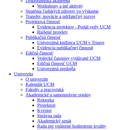
Doktorandská akadémia
Workshopy a iné aktivity
Stratégia ľudských zdrojov vo výskume
Transfer, inovácie a udržateľný rozvoj
Projektová činnosť
Evidencia projektov - Portál vedy UCM
Riešené projekty
Publikačná činnosť
Univerzitná knižnica UCM v Trnave
Evidencia publikačnej činnosti
Edičná činnosť
Vedecké časopisy vydávané UCM
Edičná činnosť UCM
Univerzitná predajňa
Univerzita
O univerzite
Kalendár UCM
Fakulty a pracoviská
Akademické a samosprávne orgány
Rektorka
Prorektori
Kvestor
Správna rada
Akademický senát
Rada pre vnútorné hodnotenie kvality