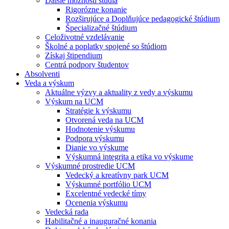
Ďalšie možnosti štúdia
Rigorózne konanie
Rozširujúce a Doplňujúce pedagogické štúdium
Špecializačné štúdium
Celoživotné vzdelávanie
Školné a poplatky spojené so štúdiom
Získaj štipendium
Centrá podpory študentov
Absolventi
Veda a výskum
Aktuálne výzvy a aktuality z vedy a výskumu
Výskum na UCM
Stratégie k výskumu
Otvorená veda na UCM
Hodnotenie výskumu
Podpora výskumu
Dianie vo výskume
Výskumná integrita a etika vo výskume
Výskumné prostredie UCM
Vedecký a kreatívny park UCM
Výskumné portfólio UCM
Excelentné vedecké tímy
Ocenenia výskumu
Vedecká rada
Habilitačné a inauguračné konania