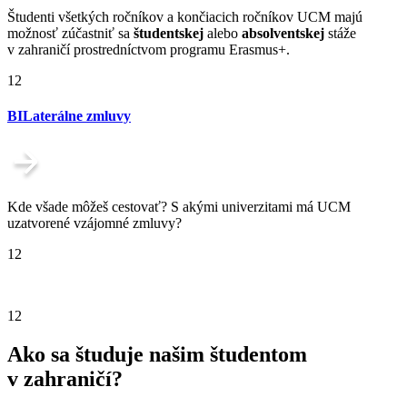
Študenti všetkých ročníkov a končiacich ročníkov UCM majú
možnosť zúčastniť sa
študentskej
alebo
absolventskej
stáže
v zahraničí prostredníctvom programu Erasmus+.
12
BILaterálne zmluvy
Kde všade môžeš cestovať? S akými univerzitami má UCM
uzatvorené vzájomné zmluvy?
12
12
Ako sa študuje našim študentom
v zahraničí?