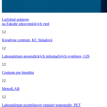
Liečebné prístroje
na Fakulte zdravotníckych vied
12
Kreatívne centrum, KC Skladová
12
Laboratórium geografických informačných systémov, GIS
12
Centrum pre bioetiku
12
MetodLAB
12
Laboratórium pozitrónovej emisnej tomografie, PET