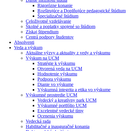
Ďalšie možnosti štúdia
Rigorózne konanie
Rozširujúce a Doplňujúce pedagogické štúdium
Špecializačné štúdium
Celoživotné vzdelávanie
Školné a poplatky spojené so štúdiom
Získaj štipendium
Centrá podpory študentov
Absolventi
Veda a výskum
Aktuálne výzvy a aktuality z vedy a výskumu
Výskum na UCM
Stratégie k výskumu
Otvorená veda na UCM
Hodnotenie výskumu
Podpora výskumu
Dianie vo výskume
Výskumná integrita a etika vo výskume
Výskumné prostredie UCM
Vedecký a kreatívny park UCM
Výskumné portfólio UCM
Excelentné vedecké tímy
Ocenenia výskumu
Vedecká rada
Habilitačné a inauguračné konania