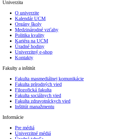
Univerzita
O univerzite
Kalendár UCM
Orgány školy
Medzinárodné vzťahy
Politika kvality
Kariéra na UCM
Úradné hodiny
Univerzitný e-shop
Kontakty
Fakulty a inštitút
Fakulta masmediálnej komunikácie
Fakulta prírodných vied
Filozofická fakulta
Fakulta ​sociálnych vied
Fakulta zdravotníckych vied
Inštitút manažmentu
Informácie
Pre médiá
Univerzitné médiá
Úradná tabuľa