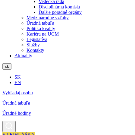
Vedecká rada
Disciplinárna komisia
Ďalšie poradné orgány
Medzinárodné vzťahy
Úradná tabuľa
Politika kvality
Kariéra na UCM
Legislatíva
Služby
Kontakty
Aktuality
sk
SK
EN
Vyhľadaj osobu
Úradná tabuľa
Úradné hodiny
E-PRIHLÁŠKA