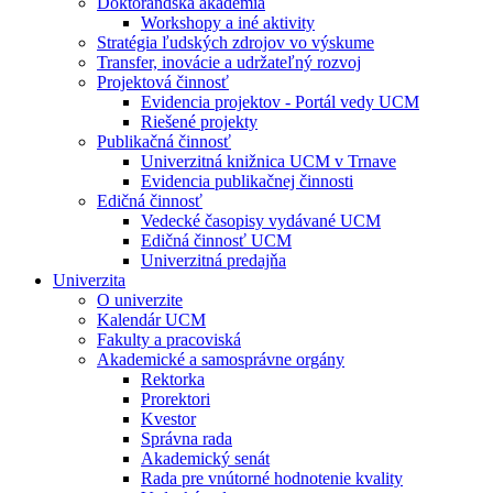
Doktorandská akadémia
Workshopy a iné aktivity
Stratégia ľudských zdrojov vo výskume
Transfer, inovácie a udržateľný rozvoj
Projektová činnosť
Evidencia projektov - Portál vedy UCM
Riešené projekty
Publikačná činnosť
Univerzitná knižnica UCM v Trnave
Evidencia publikačnej činnosti
Edičná činnosť
Vedecké časopisy vydávané UCM
Edičná činnosť UCM
Univerzitná predajňa
Univerzita
O univerzite
Kalendár UCM
Fakulty a pracoviská
Akademické a samosprávne orgány
Rektorka
Prorektori
Kvestor
Správna rada
Akademický senát
Rada pre vnútorné hodnotenie kvality