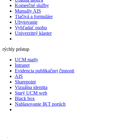
Komerčné služby
Manuály AIS
Tlačivá a formuláre
Ubytovanie
Vyhľadať osobu
Univerzitný klaster
rýchly prístup
UCM maily
Intranet
Evidencia publikačnej činnosti
AIS
Sharepoint
Vizuálna identita
Starý UCM web
Black box
Nahlasovanie IKT porúch