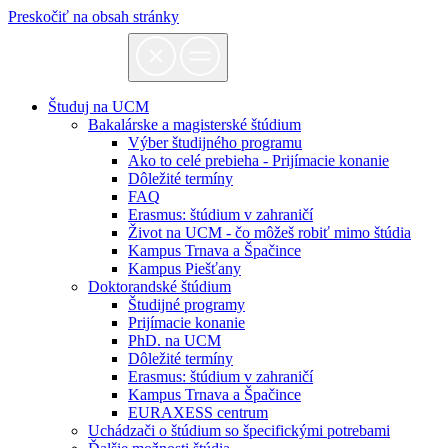
Preskočiť na obsah stránky
Študuj na UCM
Bakalárske a magisterské štúdium
Výber študijného programu
Ako to celé prebieha - Prijímacie konanie
Dôležité termíny
FAQ
Erasmus: štúdium v zahraničí
Život na UCM - čo môžeš robiť mimo štúdia
Kampus Trnava a Špačince
Kampus Piešťany
Doktorandské štúdium
Študijné programy
Prijímacie konanie
PhD. na UCM
Dôležité termíny
Erasmus: štúdium v zahraničí
Kampus Trnava a Špačince
EURAXESS centrum
Uchádzači o štúdium so špecifickými potrebami