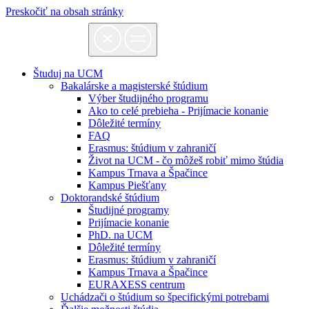
Preskočiť na obsah stránky
Študuj na UCM
Bakalárske a magisterské štúdium
Výber študijného programu
Ako to celé prebieha - Prijímacie konanie
Dôležité termíny
FAQ
Erasmus: štúdium v zahraničí
Život na UCM - čo môžeš robiť mimo štúdia
Kampus Trnava a Špačince
Kampus Piešťany
Doktorandské štúdium
Študijné programy
Prijímacie konanie
PhD. na UCM
Dôležité termíny
Erasmus: štúdium v zahraničí
Kampus Trnava a Špačince
EURAXESS centrum
Uchádzači o štúdium so špecifickými potrebami