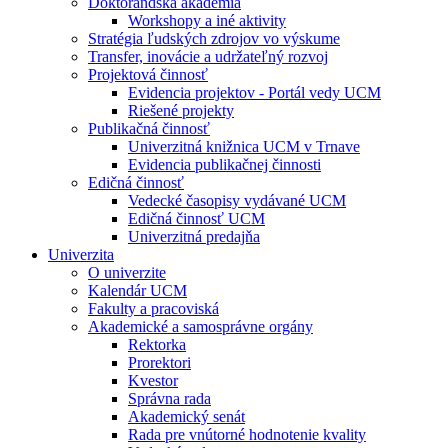
Doktorandská akadémia
Workshopy a iné aktivity
Stratégia ľudských zdrojov vo výskume
Transfer, inovácie a udržateľný rozvoj
Projektová činnosť
Evidencia projektov - Portál vedy UCM
Riešené projekty
Publikačná činnosť
Univerzitná knižnica UCM v Trnave
Evidencia publikačnej činnosti
Edičná činnosť
Vedecké časopisy vydávané UCM
Edičná činnosť UCM
Univerzitná predajňa
Univerzita
O univerzite
Kalendár UCM
Fakulty a pracoviská
Akademické a samosprávne orgány
Rektorka
Prorektori
Kvestor
Správna rada
Akademický senát
Rada pre vnútorné hodnotenie kvality