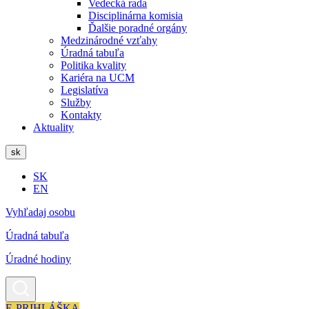
Vedecká rada
Disciplinárna komisia
Ďalšie poradné orgány
Medzinárodné vzťahy
Úradná tabuľa
Politika kvality
Kariéra na UCM
Legislatíva
Služby
Kontakty
Aktuality
sk
SK
EN
Vyhľadaj osobu
Úradná tabuľa
Úradné hodiny
E-PRIHLÁŠKA