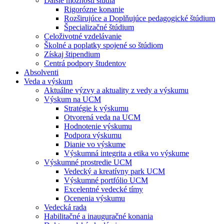
Ďalšie možnosti štúdia
Rigorózne konanie
Rozširujúce a Doplňujúce pedagogické štúdium
Špecializačné štúdium
Celoživotné vzdelávanie
Školné a poplatky spojené so štúdiom
Získaj štipendium
Centrá podpory študentov
Absolventi
Veda a výskum
Aktuálne výzvy a aktuality z vedy a výskumu
Výskum na UCM
Stratégie k výskumu
Otvorená veda na UCM
Hodnotenie výskumu
Podpora výskumu
Dianie vo výskume
Výskumná integrita a etika vo výskume
Výskumné prostredie UCM
Vedecký a kreatívny park UCM
Výskumné portfólio UCM
Excelentné vedecké tímy
Ocenenia výskumu
Vedecká rada
Habilitačné a inauguračné konania