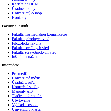
Kariéra na UCM
Úradné hodiny
Univerzitný e-shop
Kontakty
Fakulty a inštitút
Fakulta masmediálnej komunikácie
Fakulta prírodných vied
Filozofická fakulta
Fakulta ​sociálnych vied
Fakulta zdravotníckych vied
Inštitút manažmentu
Informácie
Pre médiá
Univerzitné médiá
Úradná tabuľa
Komerčné služby
Manuály AIS
Tlačivá a formuláre
Ubytovanie
Vyhľadať osobu
Univerzitný klaster