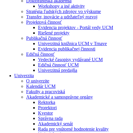
Doktorandská akadémia
Workshopy a iné aktivity
Stratégia ľudských zdrojov vo výskume
Transfer, inovácie a udržateľný rozvoj
Projektová činnosť
Evidencia projektov - Portál vedy UCM
Riešené projekty
Publikačná činnosť
Univerzitná knižnica UCM v Trnave
Evidencia publikačnej činnosti
Edičná činnosť
Vedecké časopisy vydávané UCM
Edičná činnosť UCM
Univerzitná predajňa
Univerzita
O univerzite
Kalendár UCM
Fakulty a pracoviská
Akademické a samosprávne orgány
Rektorka
Prorektori
Kvestor
Správna rada
Akademický senát
Rada pre vnútorné hodnotenie kvality