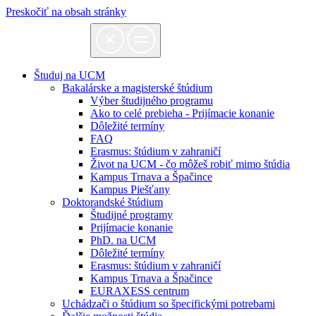
Preskočiť na obsah stránky
Študuj na UCM
Bakalárske a magisterské štúdium
Výber študijného programu
Ako to celé prebieha - Prijímacie konanie
Dôležité termíny
FAQ
Erasmus: štúdium v zahraničí
Život na UCM - čo môžeš robiť mimo štúdia
Kampus Trnava a Špačince
Kampus Piešťany
Doktorandské štúdium
Študijné programy
Prijímacie konanie
PhD. na UCM
Dôležité termíny
Erasmus: štúdium v zahraničí
Kampus Trnava a Špačince
EURAXESS centrum
Uchádzači o štúdium so špecifickými potrebami