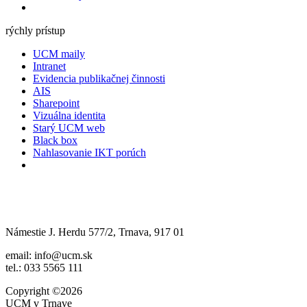
rýchly prístup
UCM maily
Intranet
Evidencia publikačnej činnosti
AIS
Sharepoint
Vizuálna identita
Starý UCM web
Black box
Nahlasovanie IKT porúch
Námestie J. Herdu 577/2, Trnava, 917 01
email: info@ucm.sk
tel.: 033 5565 111
Copyright ©2026
UCM v Trnave