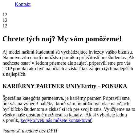
Kontakt
12
12
12
Chcete tých naj? My vám pomôžeme!
Aj medzi našimi študentmi sú vychádzajúce hviezdy vášho biznisu.
Na univerzitu chodí množstvo ponúk a príležitostí pre študentov. Ak
nechcete ostať v šedom priemere ale zaujať, pripravili sme pre vás
TOP ponuku ako byť na očiach a získať tak záujem tých najlepších
z najlepších.
KARIÉRNY PARTNER UNIVErzity - PONUKA
Špeciálna kategória partnerstva, je kariérny parnter. Pripravili sme
pre vás na výber 3 balíčky, ktoré vám pomôžu byť viac na očiach,
byť blízko študentom a získať si ich pre svoj biznis. Využijeme na to
všetky naše dostupné možnosti sa kanály. Ak si vyberiete jednu
z ponúk,
kedykoľvek nás môžete kontaktovať
*sumy sú uvedené bez DPH