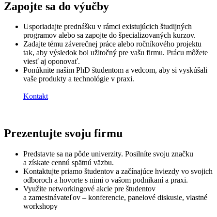
Zapojte sa do výučby
Usporiadajte prednášku v rámci existujúcich študijných
programov alebo sa zapojte do špecializovaných kurzov.
Zadajte tému záverečnej práce alebo ročníkového projektu
tak, aby výsledok bol užitočný pre vašu firmu. Prácu môžete
viesť aj oponovať.
Ponúknite našim PhD študentom a vedcom, aby si vyskúšali
vaše produkty a technológie v praxi.
Kontakt
Prezentujte svoju firmu
Predstavte sa na pôde univerzity. Posilníte svoju značku
a získate cennú spätnú väzbu.
Kontaktujte priamo študentov a začínajúce hviezdy vo svojich
odboroch a hovorte s nimi o vašom podnikaní a praxi.
Využite networkingové akcie pre študentov
a zamestnávateľov – konferencie, panelové diskusie, vlastné
workshopy