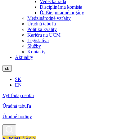
Vedecká rada
Disciplinárna komisia
Ďalšie poradné orgány
Medzinárodné vzťahy
Úradná tabuľa
Politika kvality
Kariéra na UCM
Legislatíva
Služby
Kontakty
Aktuality
sk
SK
EN
Vyhľadaj osobu
Úradná tabuľa
Úradné hodiny
E-PRIHLÁŠKA