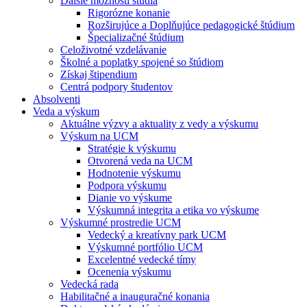
Ďalšie možnosti štúdia
Rigorózne konanie
Rozširujúce a Doplňujúce pedagogické štúdium
Špecializačné štúdium
Celoživotné vzdelávanie
Školné a poplatky spojené so štúdiom
Získaj štipendium
Centrá podpory študentov
Absolventi
Veda a výskum
Aktuálne výzvy a aktuality z vedy a výskumu
Výskum na UCM
Stratégie k výskumu
Otvorená veda na UCM
Hodnotenie výskumu
Podpora výskumu
Dianie vo výskume
Výskumná integrita a etika vo výskume
Výskumné prostredie UCM
Vedecký a kreatívny park UCM
Výskumné portfólio UCM
Excelentné vedecké tímy
Ocenenia výskumu
Vedecká rada
Habilitačné a inauguračné konania