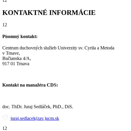
12
KONTAKTNÉ INFORMÁCIE
12
Písomný kontakt:
Centrum duchovných služieb Univerzity sv. Cyrila a Metoda
v Trnave,
Bučianska 4/A,
917 01 Trnava
Kontakt na manažéra CDS:
doc. ThDr. Juraj Sedláček, PhD., DiS.
juraj.sedlacek(zav.)ucm.sk
12