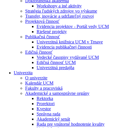
Doktorandská akadémia
Workshopy a iné aktivity
Stratégia ľudských zdrojov vo výskume
Transfer, inovácie a udržateľný rozvoj
Projektová činnosť
Evidencia projektov - Portál vedy UCM
Riešené projekty
Publikačná činnosť
Univerzitná knižnica UCM v Trnave
Evidencia publikačnej činnosti
Edičná činnosť
Vedecké časopisy vydávané UCM
Edičná činnosť UCM
Univerzitná predajňa
Univerzita
O univerzite
Kalendár UCM
Fakulty a pracoviská
Akademické a samosprávne orgány
Rektorka
Prorektori
Kvestor
Správna rada
Akademický senát
Rada pre vnútorné hodnotenie kvality