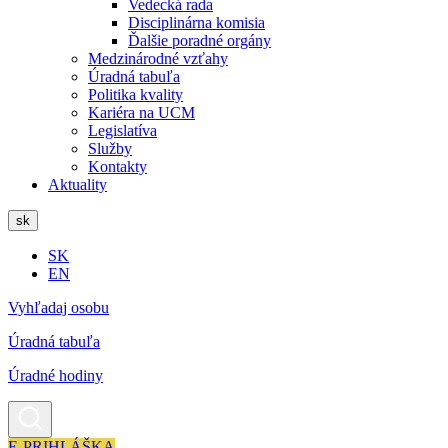
Vedecká rada
Disciplinárna komisia
Ďalšie poradné orgány
Medzinárodné vzťahy
Úradná tabuľa
Politika kvality
Kariéra na UCM
Legislatíva
Služby
Kontakty
Aktuality
sk
SK
EN
Vyhľadaj osobu
Úradná tabuľa
Úradné hodiny
E-PRIHLÁŠKA