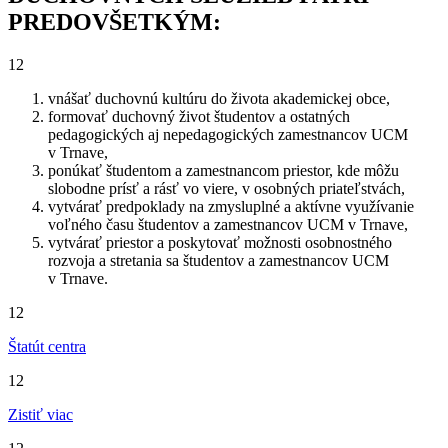
PREDOVŠETKÝM:
12
vnášať duchovnú kultúru do života akademickej obce,
formovať duchovný život študentov a ostatných
pedagogických aj nepedagogických zamestnancov UCM
v Trnave,
ponúkať študentom a zamestnancom priestor, kde môžu
slobodne prísť a rásť vo viere, v osobných priateľstvách,
vytvárať predpoklady na zmysluplné a aktívne využívanie
voľného času študentov a zamestnancov UCM v Trnave,
vytvárať priestor a poskytovať možnosti osobnostného
rozvoja a stretania sa študentov a zamestnancov UCM
v Trnave.
12
Štatút centra
12
Zistiť viac