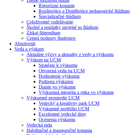
Ďalšie možnosti štúdia
Rigorózne konanie
Rozširujúce a Doplňujúce pedagogické štúdium
Špecializačné štúdium
Celoživotné vzdelávanie
Školné a poplatky spojené so štúdiom
Získaj štipendium
Centrá podpory študentov
Absolventi
Veda a výskum
Aktuálne výzvy a aktuality z vedy a výskumu
Výskum na UCM
Stratégie k výskumu
Otvorená veda na UCM
Hodnotenie výskumu
Podpora výskumu
Dianie vo výskume
Výskumná integrita a etika vo výskume
Výskumné prostredie UCM
Vedecký a kreatívny park UCM
Výskumné portfólio UCM
Excelentné vedecké tímy
Ocenenia výskumu
Vedecká rada
Habilitačné a inauguračné konania