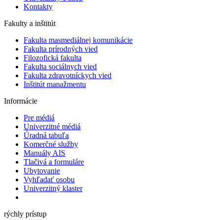
Kontakty
Fakulty a inštitút
Fakulta masmediálnej komunikácie
Fakulta prírodných vied
Filozofická fakulta
Fakulta ​sociálnych vied
Fakulta zdravotníckych vied
Inštitút manažmentu
Informácie
Pre médiá
Univerzitné médiá
Úradná tabuľa
Komerčné služby
Manuály AIS
Tlačivá a formuláre
Ubytovanie
Vyhľadať osobu
Univerzitný klaster
rýchly prístup