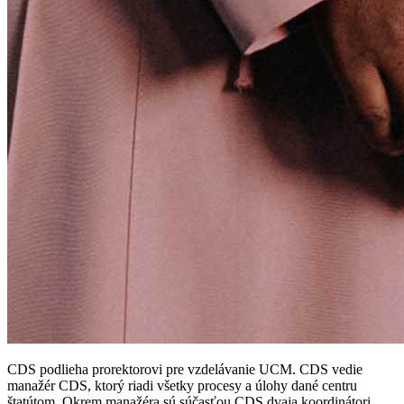
CDS podlieha prorektorovi pre vzdelávanie UCM. CDS vedie
manažér CDS, ktorý riadi všetky procesy a úlohy dané centru
štatútom. Okrem manažéra sú súčasťou CDS dvaja koordinátori,