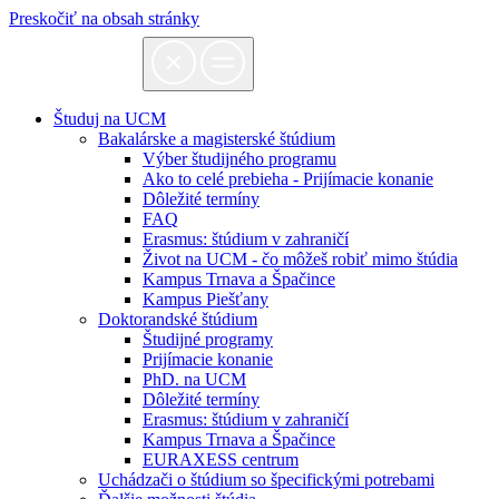
Preskočiť na obsah stránky
Študuj na UCM
Bakalárske a magisterské štúdium
Výber študijného programu
Ako to celé prebieha - Prijímacie konanie
Dôležité termíny
FAQ
Erasmus: štúdium v zahraničí
Život na UCM - čo môžeš robiť mimo štúdia
Kampus Trnava a Špačince
Kampus Piešťany
Doktorandské štúdium
Študijné programy
Prijímacie konanie
PhD. na UCM
Dôležité termíny
Erasmus: štúdium v zahraničí
Kampus Trnava a Špačince
EURAXESS centrum
Uchádzači o štúdium so špecifickými potrebami