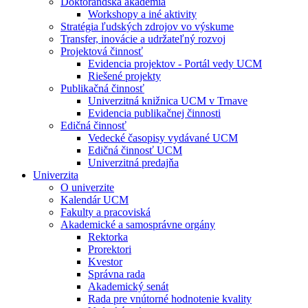
Doktorandská akadémia
Workshopy a iné aktivity
Stratégia ľudských zdrojov vo výskume
Transfer, inovácie a udržateľný rozvoj
Projektová činnosť
Evidencia projektov - Portál vedy UCM
Riešené projekty
Publikačná činnosť
Univerzitná knižnica UCM v Trnave
Evidencia publikačnej činnosti
Edičná činnosť
Vedecké časopisy vydávané UCM
Edičná činnosť UCM
Univerzitná predajňa
Univerzita
O univerzite
Kalendár UCM
Fakulty a pracoviská
Akademické a samosprávne orgány
Rektorka
Prorektori
Kvestor
Správna rada
Akademický senát
Rada pre vnútorné hodnotenie kvality