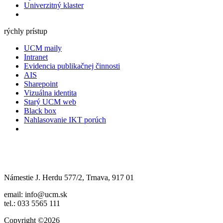
Univerzitný klaster
rýchly prístup
UCM maily
Intranet
Evidencia publikačnej činnosti
AIS
Sharepoint
Vizuálna identita
Starý UCM web
Black box
Nahlasovanie IKT porúch
Námestie J. Herdu 577/2, Trnava, 917 01
email: info@ucm.sk
tel.: 033 5565 111
Copyright ©2026