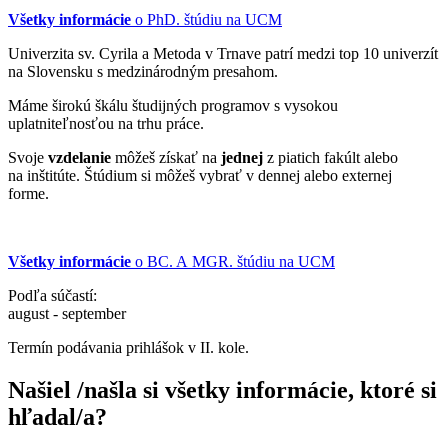
Všetky informácie
o PhD. štúdiu na UCM
Univerzita sv. Cyrila a Metoda v Trnave patrí medzi top 10 univerzít
na Slovensku s medzinárodným presahom.
Máme širokú škálu študijných programov s vysokou
uplatniteľnosťou na trhu práce.
Svoje
vzdelanie
môžeš získať na
jednej
z piatich fakúlt alebo
na inštitúte. Štúdium si môžeš vybrať v dennej alebo externej
forme.
Všetky informácie
o BC. A MGR. štúdiu na UCM
Podľa súčastí:
​​​​​​​august - september
Termín podávania prihlášok v II. kole.
Našiel /našla si všetky informácie, ktoré si
hľadal/a?