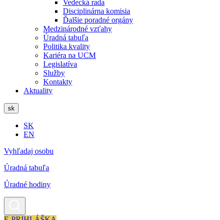
Vedecká rada
Disciplinárna komisia
Ďalšie poradné orgány
Medzinárodné vzťahy
Úradná tabuľa
Politika kvality
Kariéra na UCM
Legislatíva
Služby
Kontakty
Aktuality
sk
SK
EN
Vyhľadaj osobu
Úradná tabuľa
Úradné hodiny
E-PRIHLÁŠKA