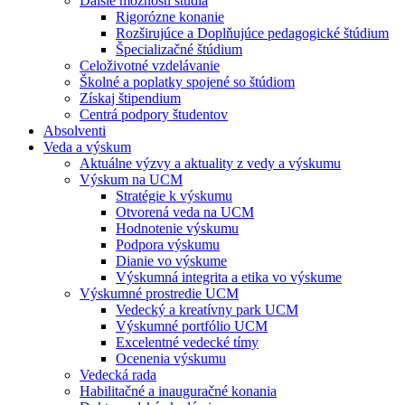
Ďalšie možnosti štúdia
Rigorózne konanie
Rozširujúce a Doplňujúce pedagogické štúdium
Špecializačné štúdium
Celoživotné vzdelávanie
Školné a poplatky spojené so štúdiom
Získaj štipendium
Centrá podpory študentov
Absolventi
Veda a výskum
Aktuálne výzvy a aktuality z vedy a výskumu
Výskum na UCM
Stratégie k výskumu
Otvorená veda na UCM
Hodnotenie výskumu
Podpora výskumu
Dianie vo výskume
Výskumná integrita a etika vo výskume
Výskumné prostredie UCM
Vedecký a kreatívny park UCM
Výskumné portfólio UCM
Excelentné vedecké tímy
Ocenenia výskumu
Vedecká rada
Habilitačné a inauguračné konania