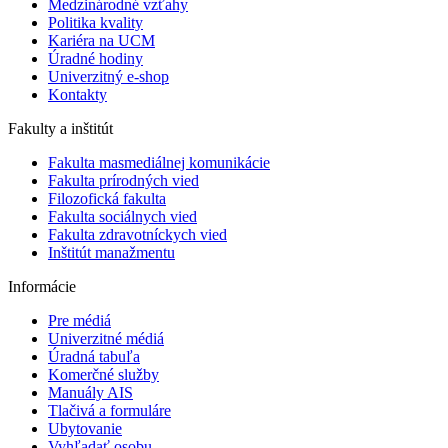
Medzinárodné vzťahy
Politika kvality
Kariéra na UCM
Úradné hodiny
Univerzitný e-shop
Kontakty
Fakulty a inštitút
Fakulta masmediálnej komunikácie
Fakulta prírodných vied
Filozofická fakulta
Fakulta ​sociálnych vied
Fakulta zdravotníckych vied
Inštitút manažmentu
Informácie
Pre médiá
Univerzitné médiá
Úradná tabuľa
Komerčné služby
Manuály AIS
Tlačivá a formuláre
Ubytovanie
Vyhľadať osobu