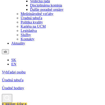
Vedecká rada
Disciplinárna komisia
Ďalšie poradné orgány
Medzinárodné vzťahy
Úradná tabuľa
Politika kvality
Kariéra na UCM
Legislatíva
Služby
Kontakty
Aktuality
sk
SK
EN
Vyhľadaj osobu
Úradná tabuľa
Úradné hodiny
E-PRIHLÁŠKA