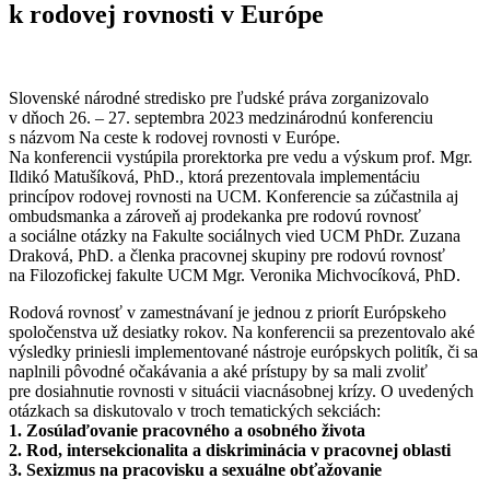
k rodovej rovnosti v Európe
Slovenské národné stredisko pre ľudské práva zorganizovalo
v dňoch 26. – 27. septembra 2023 medzinárodnú konferenciu
s názvom Na ceste k rodovej rovnosti v Európe.
Na konferencii vystúpila prorektorka pre vedu a výskum prof. Mgr.
Ildikó Matušíková, PhD., ktorá prezentovala implementáciu
princípov rodovej rovnosti na UCM. Konferencie sa zúčastnila aj
ombudsmanka a zároveň aj prodekanka pre rodovú rovnosť
a sociálne otázky na Fakulte sociálnych vied UCM PhDr. Zuzana
Draková, PhD. a členka pracovnej skupiny pre rodovú rovnosť
na Filozofickej fakulte UCM Mgr. Veronika Michvocíková, PhD.
Rodová rovnosť v zamestnávaní je jednou z priorít Európskeho
spoločenstva už desiatky ro­kov. Na konferencii sa prezentovalo aké
výsledky priniesli implementované nástroje európskych politík, či sa
naplnili pôvodné očakávania a aké prístupy by sa mali zvoliť
pre dosiahnutie rovnosti v situácii viacnásobnej krízy. O uvedených
otázkach sa diskutovalo v troch tematických sekciách:
1. Zosúlaďovanie pracovného a osobného života
2. Rod, intersekcionalita a diskriminácia v pracovnej oblasti
3. Sexizmus na pracovisku a sexuálne obťažovanie