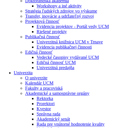
Doktorandská akadémia
Workshopy a iné aktivity
Stratégia ľudských zdrojov vo výskume
Transfer, inovácie a udržateľný rozvoj
Projektová činnosť
Evidencia projektov - Portál vedy UCM
Riešené projekty
Publikačná činnosť
Univerzitná knižnica UCM v Trnave
Evidencia publikačnej činnosti
Edičná činnosť
Vedecké časopisy vydávané UCM
Edičná činnosť UCM
Univerzitná predajňa
Univerzita
O univerzite
Kalendár UCM
Fakulty a pracoviská
Akademické a samosprávne orgány
Rektorka
Prorektori
Kvestor
Správna rada
Akademický senát
Rada pre vnútorné hodnotenie kvality