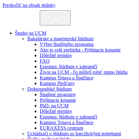
Preskočiť na obsah stránky
Študuj na UCM
Bakalárske a magisterské štúdium
Výber študijného programu
Ako to celé prebieha - Prijímacie konanie
Dôležité termíny
FAQ
Erasmus: štúdium v zahraničí
Život na UCM - čo môžeš robiť mimo štúdia
Kampus Trnava a Špačince
Kampus Piešťany
Doktorandské štúdium
Študijné programy
Prijímacie konanie
PhD. na UCM
Dôležité termíny
Erasmus: štúdium v zahraničí
Kampus Trnava a Špačince
EURAXESS centrum
Uchádzači o štúdium so špecifickými potrebami