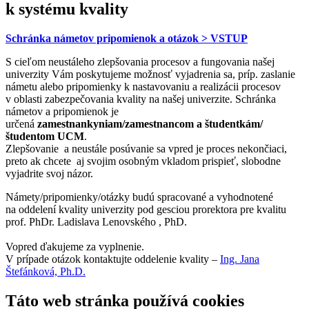
k systému kvality
Schránka námetov pripomienok a otázok > VSTUP
S cieľom neustáleho zlepšovania procesov a fungovania našej
univerzity Vám poskytujeme možnosť vyjadrenia sa, príp. zaslanie
námetu alebo pripomienky k nastavovaniu a realizácii procesov
v oblasti zabezpečovania kvality na našej univerzite. Schránka
námetov a pripomienok je
určená
zamestnankyniam/zamestnancom a študentkám/
študentom UCM
.
Zlepšovanie a neustále posúvanie sa vpred je proces nekončiaci,
preto ak chcete aj svojim osobným vkladom prispieť, slobodne
vyjadrite svoj názor.
Námety/pripomienky/otázky budú spracované a vyhodnotené
na oddelení kvality univerzity pod gesciou prorektora pre kvalitu
prof. PhDr. Ladislava Lenovského , PhD.
Vopred ďakujeme za vyplnenie.
V prípade otázok kontaktujte oddelenie kvality –
Ing. Jana
Štefánková, Ph.D.
Táto web stránka používá cookies