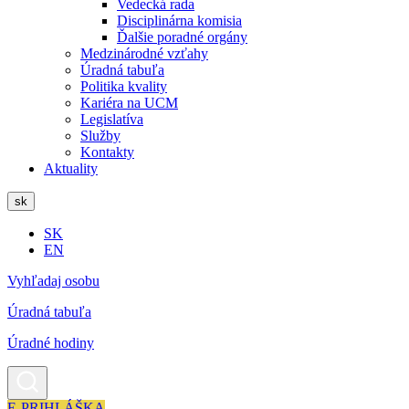
Vedecká rada
Disciplinárna komisia
Ďalšie poradné orgány
Medzinárodné vzťahy
Úradná tabuľa
Politika kvality
Kariéra na UCM
Legislatíva
Služby
Kontakty
Aktuality
sk
SK
EN
Vyhľadaj osobu
Úradná tabuľa
Úradné hodiny
E-PRIHLÁŠKA