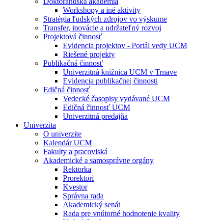
Doktorandská akadémia
Workshopy a iné aktivity
Stratégia ľudských zdrojov vo výskume
Transfer, inovácie a udržateľný rozvoj
Projektová činnosť
Evidencia projektov - Portál vedy UCM
Riešené projekty
Publikačná činnosť
Univerzitná knižnica UCM v Trnave
Evidencia publikačnej činnosti
Edičná činnosť
Vedecké časopisy vydávané UCM
Edičná činnosť UCM
Univerzitná predajňa
Univerzita
O univerzite
Kalendár UCM
Fakulty a pracoviská
Akademické a samosprávne orgány
Rektorka
Prorektori
Kvestor
Správna rada
Akademický senát
Rada pre vnútorné hodnotenie kvality