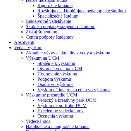
Ďalšie možnosti štúdia
Rigorózne konanie
Rozširujúce a Doplňujúce pedagogické štúdium
Špecializačné štúdium
Celoživotné vzdelávanie
Školné a poplatky spojené so štúdiom
Získaj štipendium
Centrá podpory študentov
Absolventi
Veda a výskum
Aktuálne výzvy a aktuality z vedy a výskumu
Výskum na UCM
Stratégie k výskumu
Otvorená veda na UCM
Hodnotenie výskumu
Podpora výskumu
Dianie vo výskume
Výskumná integrita a etika vo výskume
Výskumné prostredie UCM
Vedecký a kreatívny park UCM
Výskumné portfólio UCM
Excelentné vedecké tímy
Ocenenia výskumu
Vedecká rada
Habilitačné a inauguračné konania