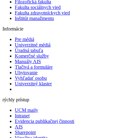
Filozofická fakulta
Fakulta ​sociálnych vied
Fakulta zdravotníckych vied
Inštitút manažmentu
Informácie
Pre médiá
Univerzitné médiá
Úradná tabuľa
Komerčné služby
Manuály AIS
Tlačivá a formuláre
Ubytovanie
Vyhľadať osobu
Univerzitný klaster
rýchly prístup
UCM maily
Intranet
Evidencia publikačnej činnosti
AIS
Sharepoint
Vizuálna identita