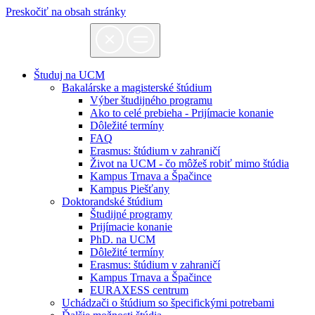
Preskočiť na obsah stránky
Študuj na UCM
Bakalárske a magisterské štúdium
Výber študijného programu
Ako to celé prebieha - Prijímacie konanie
Dôležité termíny
FAQ
Erasmus: štúdium v zahraničí
Život na UCM - čo môžeš robiť mimo štúdia
Kampus Trnava a Špačince
Kampus Piešťany
Doktorandské štúdium
Študijné programy
Prijímacie konanie
PhD. na UCM
Dôležité termíny
Erasmus: štúdium v zahraničí
Kampus Trnava a Špačince
EURAXESS centrum
Uchádzači o štúdium so špecifickými potrebami