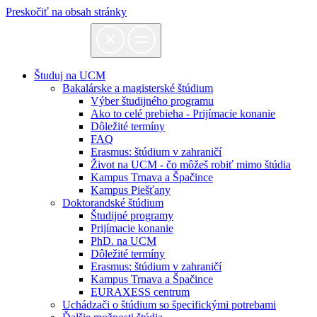
Preskočiť na obsah stránky
Študuj na UCM
Bakalárske a magisterské štúdium
Výber študijného programu
Ako to celé prebieha - Prijímacie konanie
Dôležité termíny
FAQ
Erasmus: štúdium v zahraničí
Život na UCM - čo môžeš robiť mimo štúdia
Kampus Trnava a Špačince
Kampus Piešťany
Doktorandské štúdium
Študijné programy
Prijímacie konanie
PhD. na UCM
Dôležité termíny
Erasmus: štúdium v zahraničí
Kampus Trnava a Špačince
EURAXESS centrum
Uchádzači o štúdium so špecifickými potrebami