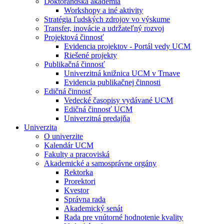
Doktorandská akadémia
Workshopy a iné aktivity
Stratégia ľudských zdrojov vo výskume
Transfer, inovácie a udržateľný rozvoj
Projektová činnosť
Evidencia projektov - Portál vedy UCM
Riešené projekty
Publikačná činnosť
Univerzitná knižnica UCM v Trnave
Evidencia publikačnej činnosti
Edičná činnosť
Vedecké časopisy vydávané UCM
Edičná činnosť UCM
Univerzitná predajňa
Univerzita
O univerzite
Kalendár UCM
Fakulty a pracoviská
Akademické a samosprávne orgány
Rektorka
Prorektori
Kvestor
Správna rada
Akademický senát
Rada pre vnútorné hodnotenie kvality