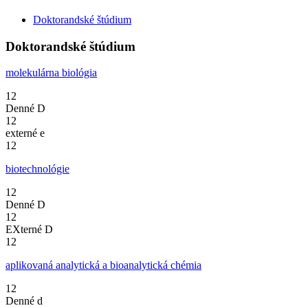
Doktorandské štúdium
Doktorandské štúdium
molekulárna biológia
12
Denné
D
12
externé
e
12
biotechnológie
12
Denné
D
12
EXterné
D
12
aplikovaná analytická a bioanalytická chémia
12
Denné
d