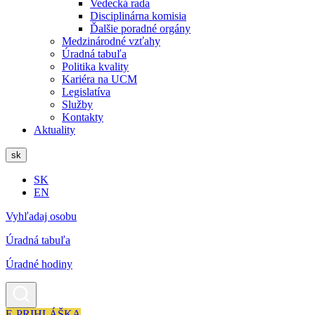
Vedecká rada
Disciplinárna komisia
Ďalšie poradné orgány
Medzinárodné vzťahy
Úradná tabuľa
Politika kvality
Kariéra na UCM
Legislatíva
Služby
Kontakty
Aktuality
sk
SK
EN
Vyhľadaj osobu
Úradná tabuľa
Úradné hodiny
E-PRIHLÁŠKA