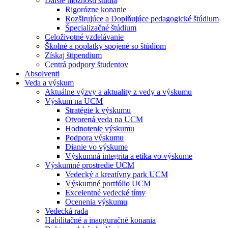
Ďalšie možnosti štúdia
Rigorózne konanie
Rozširujúce a Doplňujúce pedagogické štúdium
Špecializačné štúdium
Celoživotné vzdelávanie
Školné a poplatky spojené so štúdiom
Získaj štipendium
Centrá podpory študentov
Absolventi
Veda a výskum
Aktuálne výzvy a aktuality z vedy a výskumu
Výskum na UCM
Stratégie k výskumu
Otvorená veda na UCM
Hodnotenie výskumu
Podpora výskumu
Dianie vo výskume
Výskumná integrita a etika vo výskume
Výskumné prostredie UCM
Vedecký a kreatívny park UCM
Výskumné portfólio UCM
Excelentné vedecké tímy
Ocenenia výskumu
Vedecká rada
Habilitačné a inauguračné konania