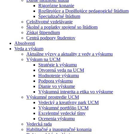
Ďalšie možnosti štúdia
Rigorózne konanie
Rozširujúce a Doplňujúce pedagogické štúdium
Špecializačné štúdium
Celoživotné vzdelávanie
Školné a poplatky spojené so štúdiom
Získaj štipendium
Centrá podpory študentov
Absolventi
Veda a výskum
Aktuálne výzvy a aktuality z vedy a výskumu
Výskum na UCM
Stratégie k výskumu
Otvorená veda na UCM
Hodnotenie výskumu
Podpora výskumu
Dianie vo výskume
Výskumná integrita a etika vo výskume
Výskumné prostredie UCM
Vedecký a kreatívny park UCM
Výskumné portfólio UCM
Excelentné vedecké tímy
Ocenenia výskumu
Vedecká rada
Habilitačné a inauguračné konania