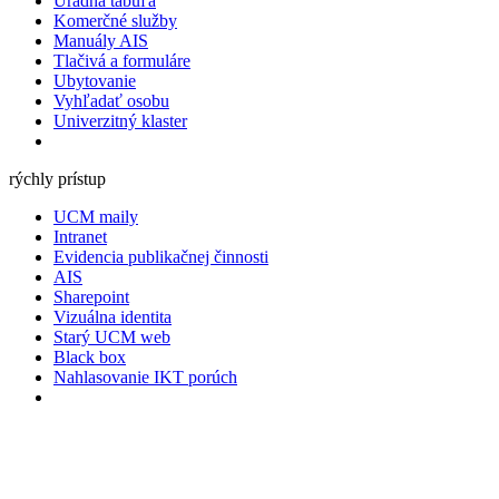
Úradná tabuľa
Komerčné služby
Manuály AIS
Tlačivá a formuláre
Ubytovanie
Vyhľadať osobu
Univerzitný klaster
rýchly prístup
UCM maily
Intranet
Evidencia publikačnej činnosti
AIS
Sharepoint
Vizuálna identita
Starý UCM web
Black box
Nahlasovanie IKT porúch