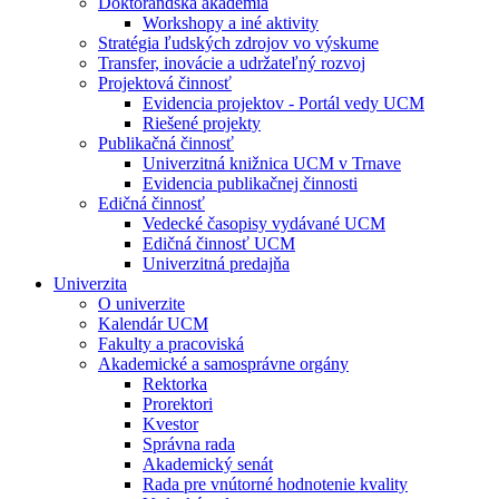
Doktorandská akadémia
Workshopy a iné aktivity
Stratégia ľudských zdrojov vo výskume
Transfer, inovácie a udržateľný rozvoj
Projektová činnosť
Evidencia projektov - Portál vedy UCM
Riešené projekty
Publikačná činnosť
Univerzitná knižnica UCM v Trnave
Evidencia publikačnej činnosti
Edičná činnosť
Vedecké časopisy vydávané UCM
Edičná činnosť UCM
Univerzitná predajňa
Univerzita
O univerzite
Kalendár UCM
Fakulty a pracoviská
Akademické a samosprávne orgány
Rektorka
Prorektori
Kvestor
Správna rada
Akademický senát
Rada pre vnútorné hodnotenie kvality