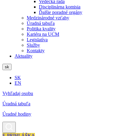
Vedecká rada
Disciplinárna komisia
Ďalšie poradné orgány
Medzinárodné vzťahy
Úradná tabuľa
Politika kvality
Kariéra na UCM
Legislatíva
Služby
Kontakty
Aktuality
sk
SK
EN
Vyhľadaj osobu
Úradná tabuľa
Úradné hodiny
E-PRIHLÁŠKA