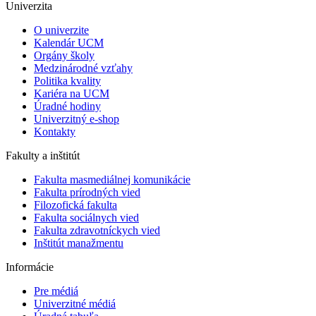
Univerzita
O univerzite
Kalendár UCM
Orgány školy
Medzinárodné vzťahy
Politika kvality
Kariéra na UCM
Úradné hodiny
Univerzitný e-shop
Kontakty
Fakulty a inštitút
Fakulta masmediálnej komunikácie
Fakulta prírodných vied
Filozofická fakulta
Fakulta ​sociálnych vied
Fakulta zdravotníckych vied
Inštitút manažmentu
Informácie
Pre médiá
Univerzitné médiá