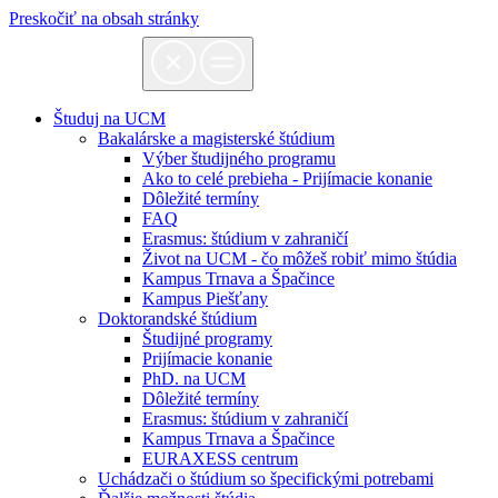
Preskočiť na obsah stránky
Študuj na UCM
Bakalárske a magisterské štúdium
Výber študijného programu
Ako to celé prebieha - Prijímacie konanie
Dôležité termíny
FAQ
Erasmus: štúdium v zahraničí
Život na UCM - čo môžeš robiť mimo štúdia
Kampus Trnava a Špačince
Kampus Piešťany
Doktorandské štúdium
Študijné programy
Prijímacie konanie
PhD. na UCM
Dôležité termíny
Erasmus: štúdium v zahraničí
Kampus Trnava a Špačince
EURAXESS centrum
Uchádzači o štúdium so špecifickými potrebami