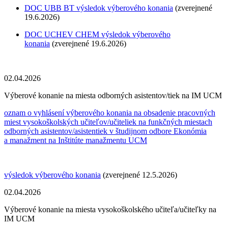
DOC UBB BT
výsledok výberového konania
(zverejnené
19.6.2026)
DOC UCHEV CHEM výsledok výberového
konania
(zverejnené 19.6.2026)
02.04.2026
Výberové konanie na miesta odborných asistentov/tiek na IM UCM
oznam o vyhlásení výberového konania na obsadenie pracovných
miest vysokoškolských učiteľov/učiteliek na funkčných miestach
odborných asistentov/asistentiek v študijnom odbore Ekonómia
a manažment na Inštitúte manažmentu UCM
výsledok výberového konania
(zverejnené 12.5.2026)
02.04.2026
Výberové konanie na miesta vysokoškolského učiteľa/učiteľky na
IM UCM