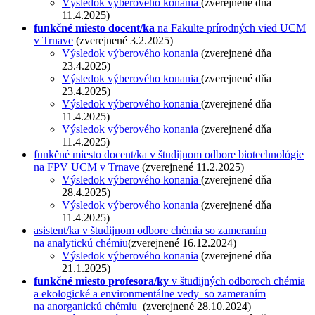
Výsledok výberového konania
(zverejnené dňa
11.4.2025)
funkčné miesto docent/ka
na Fakulte prírodných vied UCM
v Trnave
(zverejnené 3.2.2025)
Výsledok výberového konania
(zverejnené dňa
23.4.2025)
Výsledok výberového konania
(zverejnené dňa
23.4.2025)
Výsledok výberového konania
(zverejnené dňa
11.4.2025)
Výsledok výberového konania
(zverejnené dňa
11.4.2025)
funkčné miesto docent/ka v študijnom odbore biotechnológie
na FPV UCM v Trnave
(zverejnené 11.2.2025)
Výsledok výberového konania
(zverejnené dňa
28.4.2025)
Výsledok výberového konania
(zverejnené dňa
11.4.2025)
asistent/ka
v študijnom odbore chémia so zameraním
na analytickú chémiu
(zverejnené 16.12.2024)
Výsledok výberového konania
(zverejnené dňa
21.1.2025)
funkčné miesto profesora/ky
v študijných odboroch chémia
a ekologické a environmentálne vedy so zameraním
na anorganickú chémiu
(zverejnené 28.10.2024)