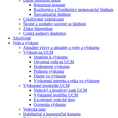
Ďalšie možnosti štúdia
Rigorózne konanie
Rozširujúce a Doplňujúce pedagogické štúdium
Špecializačné štúdium
Celoživotné vzdelávanie
Školné a poplatky spojené so štúdiom
Získaj štipendium
Centrá podpory študentov
Absolventi
Veda a výskum
Aktuálne výzvy a aktuality z vedy a výskumu
Výskum na UCM
Stratégie k výskumu
Otvorená veda na UCM
Hodnotenie výskumu
Podpora výskumu
Dianie vo výskume
Výskumná integrita a etika vo výskume
Výskumné prostredie UCM
Vedecký a kreatívny park UCM
Výskumné portfólio UCM
Excelentné vedecké tímy
Ocenenia výskumu
Vedecká rada
Habilitačné a inauguračné konania