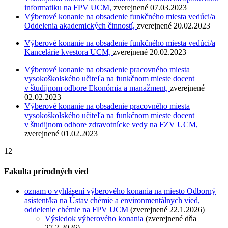
informatiku na FPV UCM,
zverejnené 07.03.2023
Výberové konanie na obsadenie funkčného miesta vedúci/a
Oddelenia akademických činností,
zverejnené 20.02.2023
Výberové konanie na obsadenie funkčného miesta vedúci/a
Kancelárie kvestora UCM,
zverejnené 20.02.2023
Výberové konanie na obsadenie pracovného miesta
vysokoškolského učiteľa na funkčnom mieste docent
v študijnom odbore Ekonómia a manažment,
zverejnené
02.02.2023
Výberové konanie na obsadenie pracovného miesta
vysokoškolského učiteľa na funkčnom mieste docent
v študijnom odbore zdravotnícke vedy na FZV UCM,
zverejnené 01.02.2023
12
Fakulta prírodných vied
oznam o vyhlásení výberového konania na miesto
Odborný
asistent/ka
na Ústav chémie a environmentálnych vied,
oddelenie chémie na FPV UCM
(zverejnené 22.1.2026)
Výsledok výberového konania
(zverejnené dňa
27.2.2026)