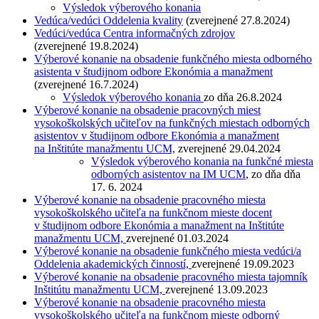
Výsledok výberového konania
Vedúca/vedúci Oddelenia kvality
(zverejnené 27.8.2024)
Vedúci/vedúca Centra informačných zdrojov
(zverejnené 19.8.2024)
Výberové konanie na obsadenie funkčného miesta odborného
asistenta v študijnom odbore Ekonómia a manažment
(zverejnené 16.7.2024)
Výsledok výberového konania
zo dňa 26.8.2024
Výberové konanie na obsadenie pracovných miest
vysokoškolských učiteľov na funkčných miestach odborných
asistentov v študijnom odbore Ekonómia a manažment
na Inštitúte manažmentu UCM,
zverejnené 29.04.2024
Výsledok výberového konania na funkčné miesta
odborných asistentov na IM UCM
, zo dňa
dňa
17. 6. 2024
Výberové konanie na obsadenie pracovného miesta
vysokoškolského učiteľa na funkčnom mieste docent
v študijnom odbore Ekonómia a manažment na Inštitúte
manažmentu UCM,
zverejnené 01.03.2024
Výberové konanie na obsadenie funkčného miesta vedúci/a
Oddelenia akademických činností,
zverejnené 19.09.2023
Výberové konanie na obsadenie pracovného miesta tajomník
Inštitútu manažmentu UCM,
zverejnené 13.09.2023
Výberové konanie na obsadenie pracovného miesta
vysokoškolského učiteľa na funkčnom mieste odborný