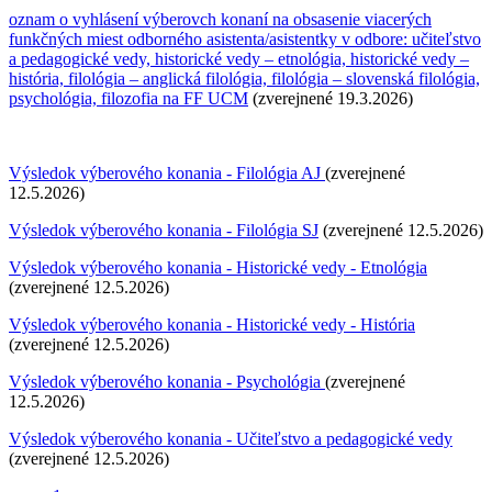
oznam o vyhlásení výberovch konaní na obsasenie viacerých
funkčných miest odborného asistenta/asistentky v odbore: učiteľstvo
a pedagogické vedy, historické vedy – etnológia, historické vedy –
história, filológia – anglická filológia, filológia – slovenská filológia,
psychológia, filozofia na FF UCM
(zverejnené 19.3.2026)
Výsledok výberového konania - Filológia AJ
(zverejnené
12.5.2026)
Výsledok výberového konania - Filológia SJ
(zverejnené 12.5.2026)
Výsledok výberového konania - Historické vedy - Etnológia
(zverejnené 12.5.2026)
Výsledok výberového konania - Historické vedy - História
(zverejnené 12.5.2026)
Výsledok výberového konania - Psychológia
(zverejnené
12.5.2026)
Výsledok výberového konania - Učiteľstvo a pedagogické vedy
(zverejnené 12.5.2026)