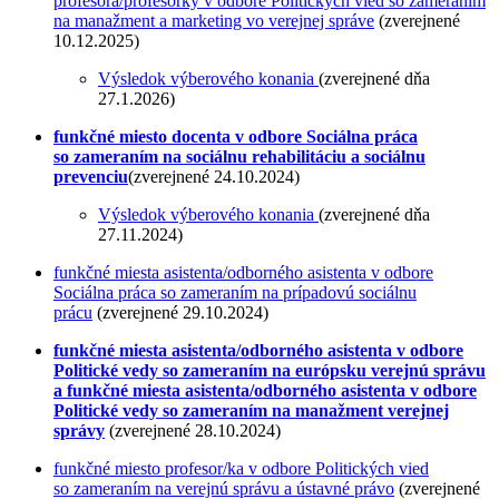
profesora/profesorky v odbore Politických vied so zameraním
na manažment a marketing vo verejnej správe
(zverejnené
10.12.2025)
Výsledok výberového konania
(zverejnené dňa
27.1.2026)
funkčné miesto docenta v odbore Sociálna práca
so zameraním na sociálnu rehabilitáciu a sociálnu
prevenciu
(zverejnené 24.10.2024)
Výsledok výberového konania
(zverejnené dňa
27.11.2024)
funkčné miesta asistenta/odborného asistenta v odbore
Sociálna práca so zameraním na prípadovú sociálnu
prácu
(zverejnené 29.10.2024)
funkčné miesta asistenta/odborného asistenta v odbore
Politické vedy so zameraním na európsku verejnú správu
a funkčné miesta asistenta/odborného asistenta v odbore
Politické vedy so zameraním na manažment verejnej
správy
(zverejnené 28.10.2024)
funkčné miesto profesor/ka v odbore Politických vied
so zameraním na verejnú správu a ústavné právo
(zverejnené