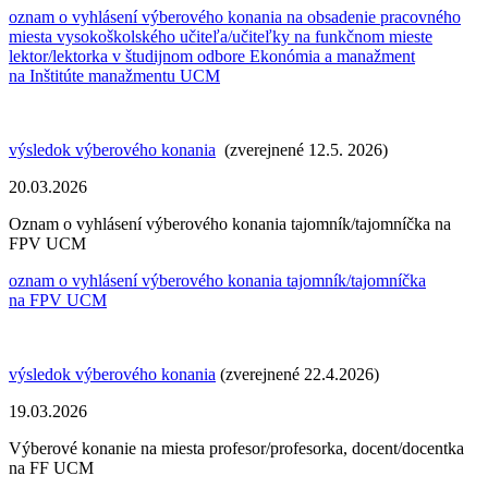
oznam o vyhlásení výberového konania na obsadenie pracovného
miesta vysokoškolského učiteľa/učiteľky na funkčnom mieste
lektor/lektorka v študijnom odbore Ekonómia a manažment
na Inštitúte manažmentu UCM
výsledok výberového konania
(zverejnené 12.5. 2026)
20.03.2026
Oznam o vyhlásení výberového konania tajomník/tajomníčka na
FPV UCM
oznam o vyhlásení výberového konania tajomník/tajomníčka
na FPV UCM
výsledok výberového konania
(zverejnené 22.4.2026)
19.03.2026
Výberové konanie na miesta profesor/profesorka, docent/docentka
na FF UCM