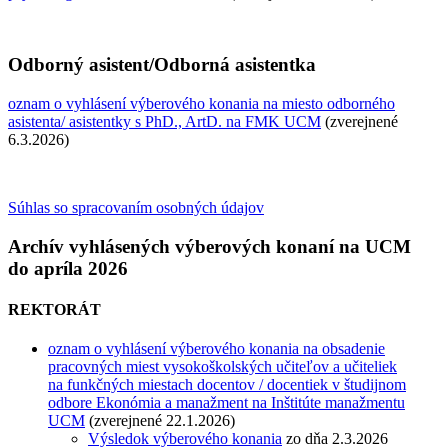
Odborný asistent/Odborná asistentka
oznam o vyhlásení výberového konania na miesto odborného
asistenta/ asistentky s PhD., ArtD. na FMK UCM
(zverejnené
6.3.2026)
Súhlas so spracovaním osobných údajov
Archív vyhlásených výberových konaní na UCM
do apríla 2026
REKTORÁT
oznam o vyhlásení výberového konania na obsadenie
pracovných miest vysokoškolských učiteľov a učiteliek
na funkčných miestach docentov / docentiek v študijnom
odbore Ekonómia a manažment na Inštitúte manažmentu
UCM
(zverejnené 22.1.2026)
Výsledok výberového konania
zo dňa 2.3.2026