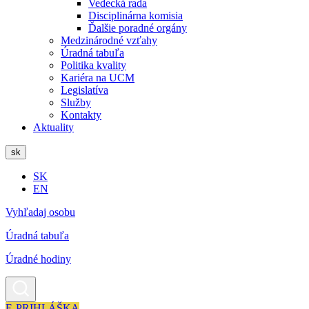
Vedecká rada
Disciplinárna komisia
Ďalšie poradné orgány
Medzinárodné vzťahy
Úradná tabuľa
Politika kvality
Kariéra na UCM
Legislatíva
Služby
Kontakty
Aktuality
sk
SK
EN
Vyhľadaj osobu
Úradná tabuľa
Úradné hodiny
E-PRIHLÁŠKA