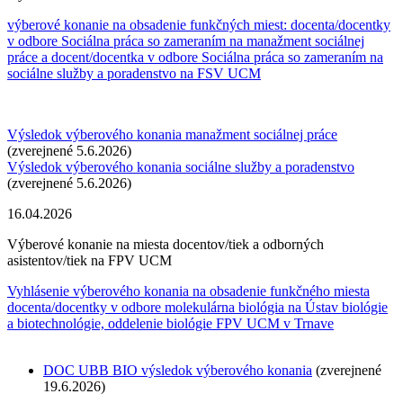
výberové konanie na obsadenie funkčných miest: docenta/docentky
v odbore Sociálna práca so zameraním na manažment sociálnej
práce a docent/docentka v odbore Sociálna práca so zameraním na
sociálne služby a poradenstvo na FSV UCM
Výsledok výberového konania manažment sociálnej práce
(zverejnené 5.6.2026)
​​​​​​​Výsledok výberového konania sociálne služby a poradenstvo
(zverejnené 5.6.2026)
16.04.2026
Výberové konanie na miesta docentov/tiek a odborných
asistentov/tiek na FPV UCM
Vyhlásenie výberového konania na obsadenie funkčného miesta
docenta/docentky v odbore molekulárna biológia na Ústav biológie
a biotechnológie, oddelenie biológie FPV UCM v Trnave
DOC UBB BIO
výsledok výberového konania
(zverejnené
19.6.2026)