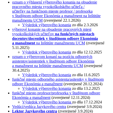
oznam o výhlasení výberového konania na obsadenie
pracovného miesta vysokoškolského učiteľa /
učiteľky na funkčnom mieste profesor / profesorka
v študijnom odbore Ekonómia a manažment na Inštitúte
manažmentu UCM
(zverejnené 22.1.2026)
Výsledok výberového konania
zo dňa 2.3.2026
výberové konanie na obsadenie pracovných miest
vysokoškolských učiteľov
na funkčných miestach
docentov/docentiek v študijnom odbore Ekonómia
a manažment
na Inštitúte manažmentu UCM
(zverejnené
5.11.2025)
Výsledok výberového konania
zo dňa 12.12.2025
oznam o výberovom konaní na pozíciu odborných
asistentov/asistentiek v študijnom odbore Ekonómia
a manažment na Inštitúte manažmentu UCM
(zverejnené
30.4.2025)
Výsledok výberového konania
zo dňa 11.6.2025
funkčné miesto odborného asistenta/asitentky v študijnom
odbore Ekonómia a manažment
(zverejnené 20.12.2024)
Výsledok výberového konania
zo dňa 13.2.2025
funkčné miesto profesor/profesorka v študijnom odbore
Ekonómia a manažment
(zverejnené 12.11.2024)
Výsledok výberového konania
zo dňa 17.12.2024
Vedúci/vedúca Jazykového centra
(zverejnené 3.9.2024)
Lektor Jazykového centra
(zverejnené 3.9.2024)