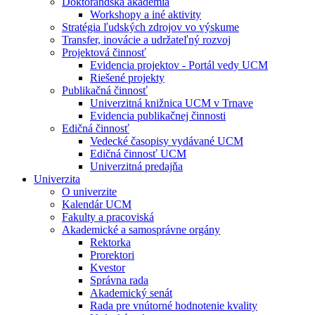
Doktorandská akadémia
Workshopy a iné aktivity
Stratégia ľudských zdrojov vo výskume
Transfer, inovácie a udržateľný rozvoj
Projektová činnosť
Evidencia projektov - Portál vedy UCM
Riešené projekty
Publikačná činnosť
Univerzitná knižnica UCM v Trnave
Evidencia publikačnej činnosti
Edičná činnosť
Vedecké časopisy vydávané UCM
Edičná činnosť UCM
Univerzitná predajňa
Univerzita
O univerzite
Kalendár UCM
Fakulty a pracoviská
Akademické a samosprávne orgány
Rektorka
Prorektori
Kvestor
Správna rada
Akademický senát
Rada pre vnútorné hodnotenie kvality