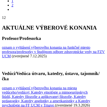
1
2
12
AKTUÁLNE VÝBEROVÉ KONANIA
Profesor/Profesorka
oznam o vyhlásení výberového konania na funkčné miesto
profesora/profesorky v študijnom odbore zdravotnícke vedy na FZV
UCM
(zverejnené 7.12.2025)
Vedúci/Vedúca útvaru, katedry, ústavu, tajomník/
čka
oznam o vyhlásení výberového konania na miesta
vedúceho/vedúcej: Katedry etnológie a mimoeurópskych
štúdií, Katedry filozofie a aplikovanej filozofie, Katedry
pedagogiky, Katedry anglistiky a amerikanistiky a Katedry
psychológie na FF UCM v Trnave
(zverejnené 19.3.2026)