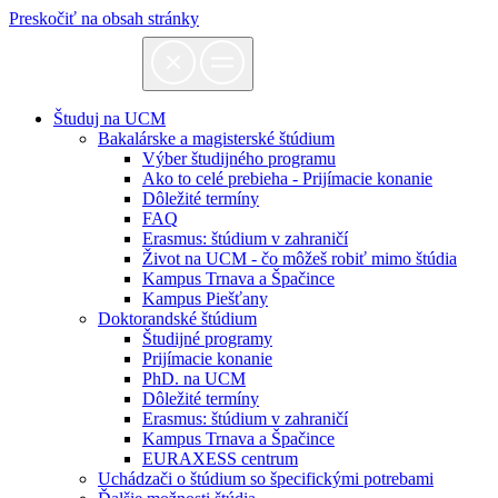
Preskočiť na obsah stránky
Študuj na UCM
Bakalárske a magisterské štúdium
Výber študijného programu
Ako to celé prebieha - Prijímacie konanie
Dôležité termíny
FAQ
Erasmus: štúdium v zahraničí
Život na UCM - čo môžeš robiť mimo štúdia
Kampus Trnava a Špačince
Kampus Piešťany
Doktorandské štúdium
Študijné programy
Prijímacie konanie
PhD. na UCM
Dôležité termíny
Erasmus: štúdium v zahraničí
Kampus Trnava a Špačince
EURAXESS centrum
Uchádzači o štúdium so špecifickými potrebami