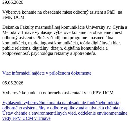
29.06.2026
Výberové konanie na obsadenie miest odborný asistent s PhD. na
FMK UCM
Dekanka Fakulty masmediálnej komunikácie Univerzity sv. Cyrila a
Metoda v Trnave vyhlasuje výberové konanie na obsadenie miest
odborný asistent s PhD. v študijnom programe masmediálna
komunikácia, marketingová komunikácia, teória digitálnych hier,
public relations, digitálny dizajn, digitálna komunikácia a
zodpovednosť, psychológia reklamy a spotrebiteľa.
Viac informácií nájdete v priloženom dokumente.
05.05.2026
Výberové konanie na odborného asistenta/tky na FPV UCM
Vyhlásenie výberového konania na obsadenie funkčného miesta
odborného asistenta/tky v odbore aplikovaná analytická chémia na
Ústav chémie a environmentálnych vied, oddelenie environmentálne
vedy FPV UCM v Trnave