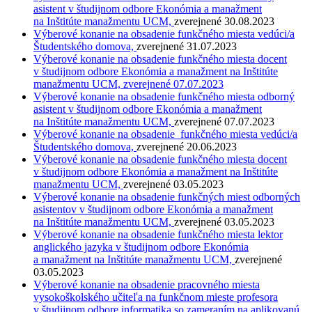
asistent v študijnom odbore Ekonómia a manažment
na Inštitúte manažmentu UCM,
zverejnené 30.08.2023
Výberové konanie na obsadenie funkčného miesta vedúci/a
Študentského domova,
zverejnené 31.07.2023
Výberové konanie na obsadenie funkčného miesta docent
v študijnom odbore Ekonómia a manažment na Inštitúte
manažmentu UCM, zverejnené 07.07.2023
Výberové konanie na obsadenie funkčného miesta odborný
asistent v študijnom odbore Ekonómia a manažment
na Inštitúte manažmentu UCM,
zverejnené 07.07.2023
Výberové konanie na obsadenie funkčného miesta vedúci/a
Študentského domova,
zverejnené 20.06.2023
Výberové konanie na obsadenie funkčného miesta docent
v študijnom odbore Ekonómia a manažment na Inštitúte
manažmentu UCM,
zverejnené 03.05.2023
Výberové konanie na obsadenie funkčných miest odborných
asistentov v študijnom odbore Ekonómia a manažment
na Inštitúte manažmentu UCM,
zverejnené 03.05.2023
Výberové konanie na obsadenie funkčného miesta lektor
anglického jazyka v študijnom odbore Ekonómia
a manažment na Inštitúte manažmentu UCM,
zverejnené
03.05.2023
Výberové konanie na obsadenie pracovného miesta
vysokoškolského učiteľa na funkčnom mieste profesora
v študijnom odbore informatika so zameraním na aplikovanú