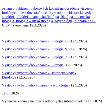
oznam o vyhlásení výberových konaní na obsadenie viacerých
funkčných miest docenta/docentky v odbore: historické vedy –
etnológia, filológia – anglická filológia, filológia – nemecká
filológia, filológia – ruská filológia, psychológia, filozofia na FF
UCM
(zverejnené 19.3.2026)
Výsledky výberového konania - Filológia AJ
(12.5.2026)
Výsledky výberového konania - Filológia NJ
(12.5.2026)
Výsledky výberového konania - Filológia RJ
(12.5.2026)
Výsledky výberového konania - Filozofia
(12.5.2026)
Výsledky výberového konania - Historické vedy -
Etnológia
(12.5.2026)
Výsledky výberového konania - Psychológia
(12.5.2026)
19.03.2026
Výberové konanie na miesta odborných asistentov/tiek na FF UCM