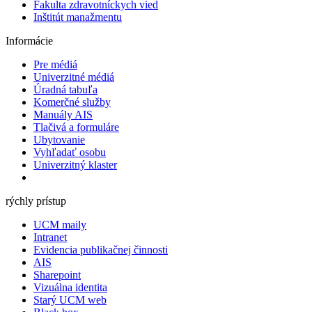
Fakulta zdravotníckych vied
Inštitút manažmentu
Informácie
Pre médiá
Univerzitné médiá
Úradná tabuľa
Komerčné služby
Manuály AIS
Tlačivá a formuláre
Ubytovanie
Vyhľadať osobu
Univerzitný klaster
rýchly prístup
UCM maily
Intranet
Evidencia publikačnej činnosti
AIS
Sharepoint
Vizuálna identita
Starý UCM web