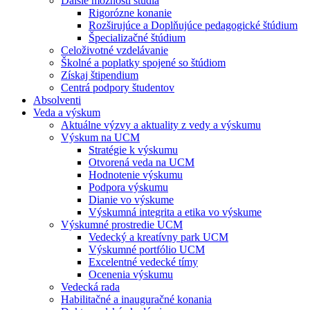
Ďalšie možnosti štúdia
Rigorózne konanie
Rozširujúce a Doplňujúce pedagogické štúdium
Špecializačné štúdium
Celoživotné vzdelávanie
Školné a poplatky spojené so štúdiom
Získaj štipendium
Centrá podpory študentov
Absolventi
Veda a výskum
Aktuálne výzvy a aktuality z vedy a výskumu
Výskum na UCM
Stratégie k výskumu
Otvorená veda na UCM
Hodnotenie výskumu
Podpora výskumu
Dianie vo výskume
Výskumná integrita a etika vo výskume
Výskumné prostredie UCM
Vedecký a kreatívny park UCM
Výskumné portfólio UCM
Excelentné vedecké tímy
Ocenenia výskumu
Vedecká rada
Habilitačné a inauguračné konania