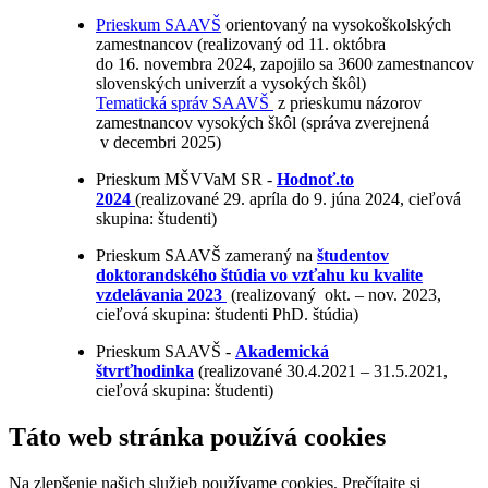
Prieskum SAAVŠ
orientovaný na vysokoškolských
zamestnancov (realizovaný od 11. októbra
do 16. novembra 2024, zapojilo sa 3600 zamestnancov
slovenských univerzít a vysokých škôl)
Tematická správ SAAVŠ
z prieskumu názorov
zamestnancov vysokých škôl (správa zverejnená
v decembri 2025)
Prieskum MŠVVaM SR -
Hodnoť.to
2024
(realizované 29. apríla do 9. júna 2024, cieľová
skupina: študenti)
Prieskum SAAVŠ zameraný na
študentov
doktorandského štúdia vo vzťahu ku kvalite
vzdelávania 2023
(realizovaný okt. – nov. 2023,
cieľová skupina: študenti PhD. štúdia)
Prieskum SAAVŠ -
Akademická
štvrťhodinka
(realizované 30.4.2021 – 31.5.2021,
cieľová skupina: študenti)
Táto web stránka používá cookies
Na zlepšenie našich služieb používame cookies. Prečítajte si