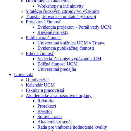
Doktorandská akadémia
Workshopy a iné aktivity
Stratégia ľudských zdrojov vo výskume
Transfer, inovácie a udržateľný rozvoj
Projektová činnosť
Evidencia projektov - Portál vedy UCM
Riešené projekty
Publikačná činnosť
Univerzitná knižnica UCM v Trnave
Evidencia publikačnej činnosti
Edičná činnosť
Vedecké časopisy vydávané UCM
Edičná činnosť UCM
Univerzitná predajňa
Univerzita
O univerzite
Kalendár UCM
Fakulty a pracoviská
Akademické a samosprávne orgány
Rektorka
Prorektori
Kvestor
Správna rada
Akademický senát
Rada pre vnútorné hodnotenie kvality