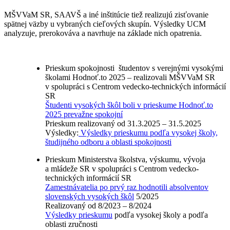
MŠVVaM SR, SAAVŠ a iné inštitúcie tiež realizujú zisťovanie
spätnej väzby u vybraných cieľových skupín. Výsledky UCM
analyzuje, prerokováva a navrhuje na základe nich opatrenia.
Prieskum spokojnosti študentov s verejnými vysokými
školami Hodnoť.to 2025 – realizovali MŠVVaM SR
v spolupráci s Centrom vedecko-technických informácií
SR
Študenti vysokých škôl boli v prieskume Hodnoť.to
2025 prevažne spokojní
Prieskum realizovaný od 31.3.2025 – 31.5.2025
Výsledky:
Výsledky prieskumu podľa vysokej školy,
študijného odboru a oblasti spokojnosti
Prieskum Ministerstva školstva, výskumu, vývoja
a mládeže SR v spolupráci s Centrom vedecko-
technických informácií SR
Zamestnávatelia po prvý raz hodnotili absolventov
slovenských vysokých škôl
5/2025
Realizovaný od 8/2023 – 8/2024
Výsledky prieskumu
podľa vysokej školy a podľa
oblasti zručnosti