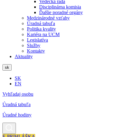
Vedecká rada
Disciplinárna komisia
Ďalšie poradné orgány
Medzinárodné vzťahy
Úradná tabuľa
Politika kvality
Kariéra na UCM
Legislatíva
Služby
Kontakty
Aktuality
sk
SK
EN
Vyhľadaj osobu
Úradná tabuľa
Úradné hodiny
E-PRIHLÁŠKA