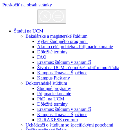
Preskočiť na obsah stránky
Študuj na UCM
Bakalárske a magisterské štúdium
Výber študijného programu
Ako to celé prebieha - Prijímacie konanie
Dôležité termíny
FAQ
Erasmus: štúdium v zahraničí
Život na UCM - čo môžeš robiť mimo štúdia
Kampus Trnava a Špačince
Kampus Piešťany
Doktorandské štúdium
Študijné programy
Prijímacie konanie
PhD. na UCM
Dôležité termíny
Erasmus: štúdium v zahraničí
Kampus Trnava a Špačince
EURAXESS centrum
Uchádzači o štúdium so špecifickými potrebami