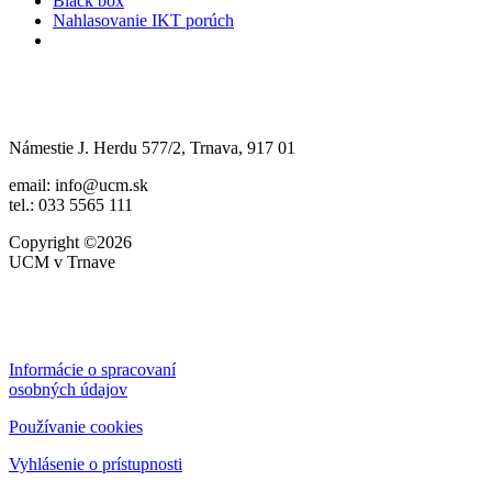
Black box
Nahlasovanie IKT porúch
Námestie J. Herdu 577/2, Trnava, 917 01
email: info@ucm.sk
tel.: 033 5565 111
Copyright ©2026
UCM v Trnave
Informácie o spracovaní
osobných údajov
Používanie cookies
Vyhlásenie o prístupnosti