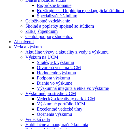
Ďalšie možnosti štúdia
Rigorózne konanie
Rozširujúce a Doplňujúce pedagogické štúdium
Špecializačné štúdium
Celoživotné vzdelávanie
Školné a poplatky spojené so štúdiom
Získaj štipendium
Centrá podpory študentov
Absolventi
Veda a výskum
Aktuálne výzvy a aktuality z vedy a výskumu
Výskum na UCM
Stratégie k výskumu
Otvorená veda na UCM
Hodnotenie výskumu
Podpora výskumu
Dianie vo výskume
Výskumná integrita a etika vo výskume
Výskumné prostredie UCM
Vedecký a kreatívny park UCM
Výskumné portfólio UCM
Excelentné vedecké tímy
Ocenenia výskumu
Vedecká rada
Habilitačné a inauguračné konania