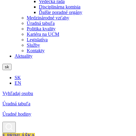
Vedecká rada
Disciplinárna komisia
Ďalšie poradné orgány
Medzinárodné vzťahy
Úradná tabuľa
Politika kvality
Kariéra na UCM
Legislatíva
Služby
Kontakty
Aktuality
sk
SK
EN
Vyhľadaj osobu
Úradná tabuľa
Úradné hodiny
E-PRIHLÁŠKA