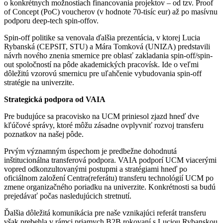
o konkrétnych možnostiach financovania projektov – od tzv. Proof
of Concept (PoC) voucherov (v hodnote 70-tisíc eur) až po masívnu
podporu deep-tech spin-offov.
Spin-off politike sa venovala ďalšia prezentácia, v ktorej Lucia
Rybanská (CEPSIT, STU) a Mára Tomková (UNIZA) predstavili
návrh nového znenia smernice pre oblasť zakladania spin-off/spin-
out spoločností na pôde akademických pracovísk. Ide o veľmi
dôležitú vzorovú smernicu pre uľahčenie vybudovania spin-off
stratégie na univerzite.
Strategická podpora od VAIA
Pre budujúce sa pracovisko na UCM priniesol zjazd hneď dve
kľúčové správy, ktoré môžu zásadne ovplyvniť rozvoj transferu
poznatkov na našej pôde.
Prvým významným úspechom je predbežne dohodnutá
inštitucionálna transferová podpora. VAIA podporí UCM viacerými
vopred odkonzultovanými postupmi a stratégiami hneď po
oficiálnom založení Centra(referátu) transferu technológií UCM po
zmene organizačného poriadku na univerzite. Konkrétnosti sa budú
prejedávať počas nasledujúcich stretnutí.
Ďalšia dôležitá komunikácia pre naše vznikajúci referát transferu
však prebehla v rámci priamych B2B rokovaní s Luciou Rybanskou