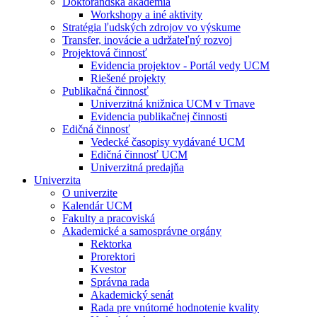
Doktorandská akadémia
Workshopy a iné aktivity
Stratégia ľudských zdrojov vo výskume
Transfer, inovácie a udržateľný rozvoj
Projektová činnosť
Evidencia projektov - Portál vedy UCM
Riešené projekty
Publikačná činnosť
Univerzitná knižnica UCM v Trnave
Evidencia publikačnej činnosti
Edičná činnosť
Vedecké časopisy vydávané UCM
Edičná činnosť UCM
Univerzitná predajňa
Univerzita
O univerzite
Kalendár UCM
Fakulty a pracoviská
Akademické a samosprávne orgány
Rektorka
Prorektori
Kvestor
Správna rada
Akademický senát
Rada pre vnútorné hodnotenie kvality