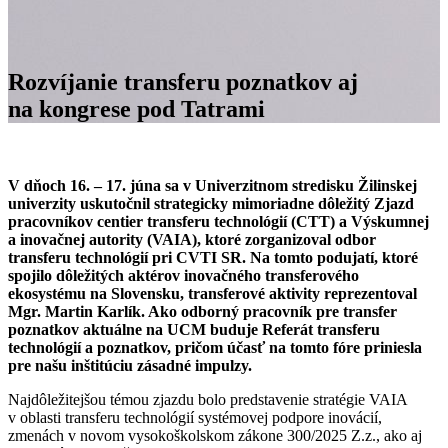
Rozvíjanie transferu poznatkov aj
na kongrese pod Tatrami
V dňoch 16. – 17. júna sa v Univerzitnom stredisku Žilinskej
univerzity uskutočnil strategicky mimoriadne dôležitý Zjazd
pracovníkov centier transferu technológií (CTT) a Výskumnej
a inovačnej autority (VAIA), ktoré zorganizoval odbor
transferu technológií pri CVTI SR. Na tomto podujatí, ktoré
spojilo dôležitých aktérov inovačného transferového
ekosystému na Slovensku, transferové aktivity reprezentoval
Mgr. Martin Karlík. Ako odborný pracovník pre transfer
poznatkov aktuálne na UCM buduje Referát transferu
technológií a poznatkov, pričom účasť na tomto fóre priniesla
pre našu inštitúciu zásadné impulzy.
Najdôležitejšou témou zjazdu bolo predstavenie stratégie VAIA
v oblasti transferu technológií systémovej podpore inovácií,
zmenách v novom vysokoškolskom zákone 300/2025 Z.z., ako aj