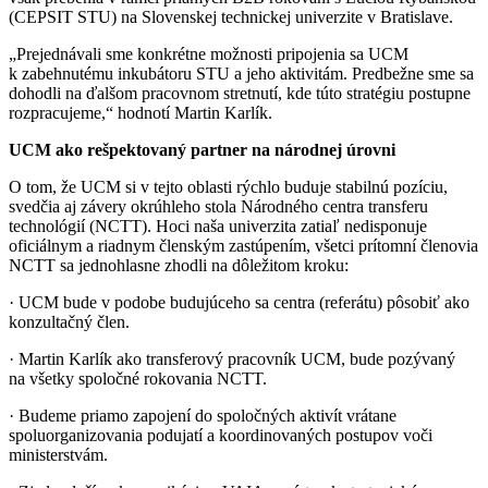
(CEPSIT STU) na Slovenskej technickej univerzite v Bratislave.
„Prejednávali sme konkrétne možnosti pripojenia sa UCM
k zabehnutému inkubátoru STU a jeho aktivitám. Predbežne sme sa
dohodli na ďalšom pracovnom stretnutí, kde túto stratégiu postupne
rozpracujeme,“ hodnotí Martin Karlík.
UCM ako rešpektovaný partner na národnej úrovni
O tom, že UCM si v tejto oblasti rýchlo buduje stabilnú pozíciu,
svedčia aj závery okrúhleho stola Národného centra transferu
technológií (NCTT). Hoci naša univerzita zatiaľ nedisponuje
oficiálnym a riadnym členským zastúpením, všetci prítomní členovia
NCTT sa jednohlasne zhodli na dôležitom kroku:
· UCM bude v podobe budujúceho sa centra (referátu) pôsobiť ako
konzultačný člen.
· Martin Karlík ako transferový pracovník UCM, bude pozývaný
na všetky spoločné rokovania NCTT.
· Budeme priamo zapojení do spoločných aktivít vrátane
spoluorganizovania podujatí a koordinovaných postupov voči
ministerstvám.