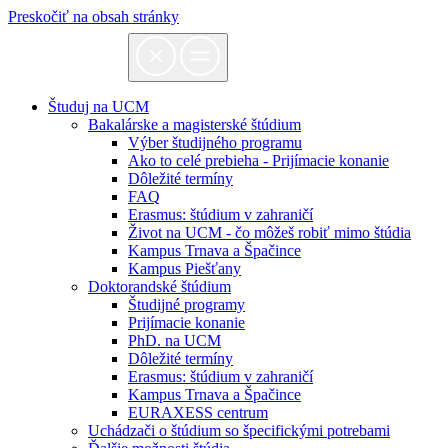
Preskočiť na obsah stránky
Študuj na UCM
Bakalárske a magisterské štúdium
Výber študijného programu
Ako to celé prebieha - Prijímacie konanie
Dôležité termíny
FAQ
Erasmus: štúdium v zahraničí
Život na UCM - čo môžeš robiť mimo štúdia
Kampus Trnava a Špačince
Kampus Piešťany
Doktorandské štúdium
Študijné programy
Prijímacie konanie
PhD. na UCM
Dôležité termíny
Erasmus: štúdium v zahraničí
Kampus Trnava a Špačince
EURAXESS centrum
Uchádzači o štúdium so špecifickými potrebami