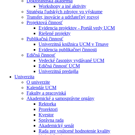
Doktorandská akadémia
Workshopy a iné aktivity
Stratégia ľudských zdrojov vo výskume
Transfer, inovácie a udržateľný rozvoj
Projektová činnosť
Evidencia projektov - Portál vedy UCM
Riešené projekty
Publikačná činnosť
Univerzitná knižnica UCM v Trnave
Evidencia publikačnej činnosti
Edičná činnosť
Vedecké časopisy vydávané UCM
Edičná činnosť UCM
Univerzitná predajňa
Univerzita
O univerzite
Kalendár UCM
Fakulty a pracoviská
Akademické a samosprávne orgány
Rektorka
Prorektori
Kvestor
Správna rada
Akademický senát
Rada pre vnútorné hodnotenie kvality