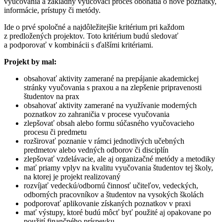
vyučovania a základný vyučovací proces obohatia o nové poznatky,
informácie, prístupy či metódy.
Ide o prvé spoločné a najdôležitejšie kritérium pri každom
z predložených projektov. Toto kritérium budú sledovať
a podporovať v kombinácii s ďalšími kritériami.
Projekt by mal:
obsahovať aktivity zamerané na prepájanie akademickej
stránky vyučovania s praxou a na zlepšenie pripravenosti
študentov na prax
obsahovať aktivity zamerané na využívanie moderných
poznatkov zo zahraničia v procese vyučovania
zlepšovať obsah alebo formu súčasného vyučovacieho
procesu či predmetu
rozširovať poznanie v rámci jednotlivých učebných
predmetov alebo vedných odborov či disciplín
zlepšovať vzdelávacie, ale aj organizačné metódy a metodiky
mať priamy vplyv na kvalitu vyučovania študentov tej školy,
na ktorej je projekt realizovaný
rozvíjať vedeckú/odbornú činnosť učiteľov, vedeckých,
odborných pracovníkov a študentov na vysokých školách
podporovať aplikovanie získaných poznatkov v praxi
mať výstupy, ktoré budú môcť byť použité aj opakovane po
použití finančného príspevku