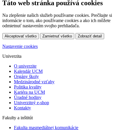
Táto web stránka používá cookies
Na zlepšenie našich služieb používame cookies. Prečítajte si
informácie o tom, ako používame cookies a ako ich môžete
odmietnuť nastavením svojho prehliadača.
Akceptovať všetko
Zamietnuť všetko
Zobraziť detail
Nastavenie cookies
Univerzita
O univerzite
Kalendár UCM
Orgány školy
Medzinárodné vzťahy
Politika kvality
Kariéra na UCM
Úradné hodiny
Univerzitný e-shop
Kontakty
Fakulty a inštitút
Fakulta masmediálnej komunikácie