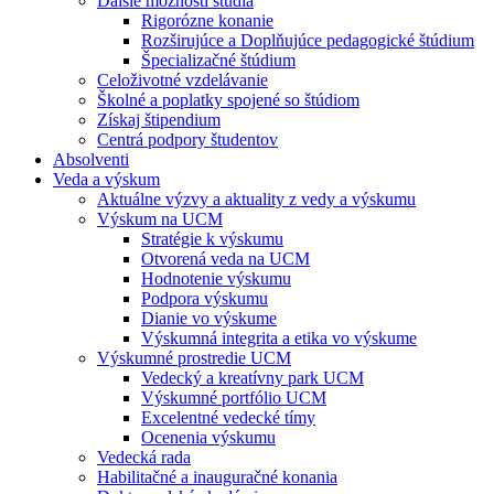
Ďalšie možnosti štúdia
Rigorózne konanie
Rozširujúce a Doplňujúce pedagogické štúdium
Špecializačné štúdium
Celoživotné vzdelávanie
Školné a poplatky spojené so štúdiom
Získaj štipendium
Centrá podpory študentov
Absolventi
Veda a výskum
Aktuálne výzvy a aktuality z vedy a výskumu
Výskum na UCM
Stratégie k výskumu
Otvorená veda na UCM
Hodnotenie výskumu
Podpora výskumu
Dianie vo výskume
Výskumná integrita a etika vo výskume
Výskumné prostredie UCM
Vedecký a kreatívny park UCM
Výskumné portfólio UCM
Excelentné vedecké tímy
Ocenenia výskumu
Vedecká rada
Habilitačné a inauguračné konania