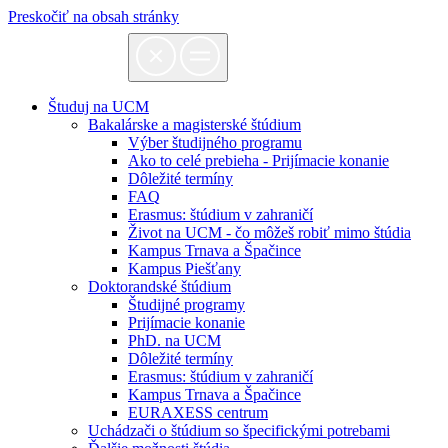
Preskočiť na obsah stránky
Študuj na UCM
Bakalárske a magisterské štúdium
Výber študijného programu
Ako to celé prebieha - Prijímacie konanie
Dôležité termíny
FAQ
Erasmus: štúdium v zahraničí
Život na UCM - čo môžeš robiť mimo štúdia
Kampus Trnava a Špačince
Kampus Piešťany
Doktorandské štúdium
Študijné programy
Prijímacie konanie
PhD. na UCM
Dôležité termíny
Erasmus: štúdium v zahraničí
Kampus Trnava a Špačince
EURAXESS centrum
Uchádzači o štúdium so špecifickými potrebami