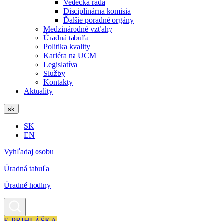
Vedecká rada
Disciplinárna komisia
Ďalšie poradné orgány
Medzinárodné vzťahy
Úradná tabuľa
Politika kvality
Kariéra na UCM
Legislatíva
Služby
Kontakty
Aktuality
sk
SK
EN
Vyhľadaj osobu
Úradná tabuľa
Úradné hodiny
E-PRIHLÁŠKA