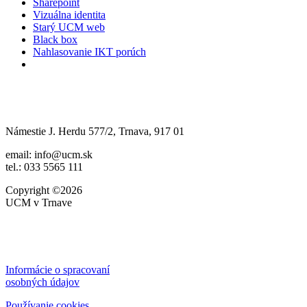
Sharepoint
Vizuálna identita
Starý UCM web
Black box
Nahlasovanie IKT porúch
Námestie J. Herdu 577/2, Trnava, 917 01
email: info@ucm.sk
tel.: 033 5565 111
Copyright ©2026
UCM v Trnave
Informácie o spracovaní
osobných údajov
Používanie cookies