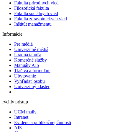
Fakulta prírodných vied
Filozofická fakulta
Fakulta ​sociálnych vied
Fakulta zdravotníckych vied
Inštitút manažmentu
Informácie
Pre médiá
Univerzitné médiá
Úradná tabuľa
Komerčné služby
Manuály AIS
Tlačivá a formuláre
Ubytovanie
Vyhľadať osobu
Univerzitný klaster
rýchly prístup
UCM maily
Intranet
Evidencia publikačnej činnosti
AIS