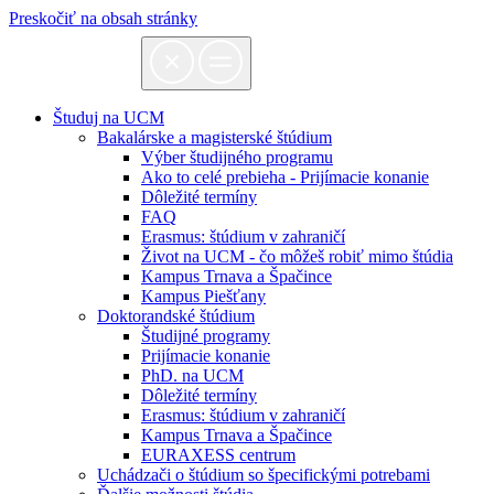
Preskočiť na obsah stránky
Študuj na UCM
Bakalárske a magisterské štúdium
Výber študijného programu
Ako to celé prebieha - Prijímacie konanie
Dôležité termíny
FAQ
Erasmus: štúdium v zahraničí
Život na UCM - čo môžeš robiť mimo štúdia
Kampus Trnava a Špačince
Kampus Piešťany
Doktorandské štúdium
Študijné programy
Prijímacie konanie
PhD. na UCM
Dôležité termíny
Erasmus: štúdium v zahraničí
Kampus Trnava a Špačince
EURAXESS centrum
Uchádzači o štúdium so špecifickými potrebami