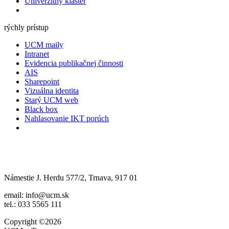
Univerzitný klaster
rýchly prístup
UCM maily
Intranet
Evidencia publikačnej činnosti
AIS
Sharepoint
Vizuálna identita
Starý UCM web
Black box
Nahlasovanie IKT porúch
Námestie J. Herdu 577/2, Trnava, 917 01
email: info@ucm.sk
tel.: 033 5565 111
Copyright ©2026