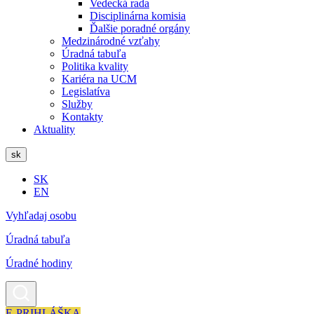
Vedecká rada
Disciplinárna komisia
Ďalšie poradné orgány
Medzinárodné vzťahy
Úradná tabuľa
Politika kvality
Kariéra na UCM
Legislatíva
Služby
Kontakty
Aktuality
sk
SK
EN
Vyhľadaj osobu
Úradná tabuľa
Úradné hodiny
E-PRIHLÁŠKA