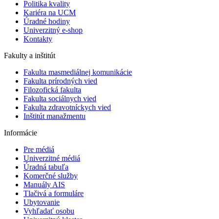
Politika kvality
Kariéra na UCM
Úradné hodiny
Univerzitný e-shop
Kontakty
Fakulty a inštitút
Fakulta masmediálnej komunikácie
Fakulta prírodných vied
Filozofická fakulta
Fakulta ​sociálnych vied
Fakulta zdravotníckych vied
Inštitút manažmentu
Informácie
Pre médiá
Univerzitné médiá
Úradná tabuľa
Komerčné služby
Manuály AIS
Tlačivá a formuláre
Ubytovanie
Vyhľadať osobu