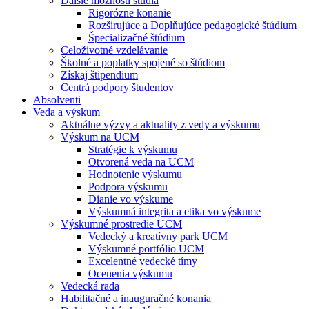
Ďalšie možnosti štúdia
Rigorózne konanie
Rozširujúce a Doplňujúce pedagogické štúdium
Špecializačné štúdium
Celoživotné vzdelávanie
Školné a poplatky spojené so štúdiom
Získaj štipendium
Centrá podpory študentov
Absolventi
Veda a výskum
Aktuálne výzvy a aktuality z vedy a výskumu
Výskum na UCM
Stratégie k výskumu
Otvorená veda na UCM
Hodnotenie výskumu
Podpora výskumu
Dianie vo výskume
Výskumná integrita a etika vo výskume
Výskumné prostredie UCM
Vedecký a kreatívny park UCM
Výskumné portfólio UCM
Excelentné vedecké tímy
Ocenenia výskumu
Vedecká rada
Habilitačné a inauguračné konania