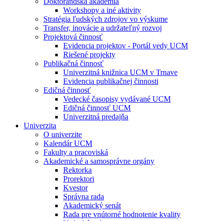
Doktorandská akadémia
Workshopy a iné aktivity
Stratégia ľudských zdrojov vo výskume
Transfer, inovácie a udržateľný rozvoj
Projektová činnosť
Evidencia projektov - Portál vedy UCM
Riešené projekty
Publikačná činnosť
Univerzitná knižnica UCM v Trnave
Evidencia publikačnej činnosti
Edičná činnosť
Vedecké časopisy vydávané UCM
Edičná činnosť UCM
Univerzitná predajňa
Univerzita
O univerzite
Kalendár UCM
Fakulty a pracoviská
Akademické a samosprávne orgány
Rektorka
Prorektori
Kvestor
Správna rada
Akademický senát
Rada pre vnútorné hodnotenie kvality