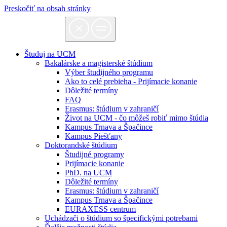
Preskočiť na obsah stránky
Študuj na UCM
Bakalárske a magisterské štúdium
Výber študijného programu
Ako to celé prebieha - Prijímacie konanie
Dôležité termíny
FAQ
Erasmus: štúdium v zahraničí
Život na UCM - čo môžeš robiť mimo štúdia
Kampus Trnava a Špačince
Kampus Piešťany
Doktorandské štúdium
Študijné programy
Prijímacie konanie
PhD. na UCM
Dôležité termíny
Erasmus: štúdium v zahraničí
Kampus Trnava a Špačince
EURAXESS centrum
Uchádzači o štúdium so špecifickými potrebami