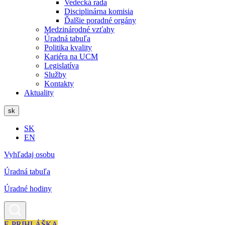
Vedecká rada
Disciplinárna komisia
Ďalšie poradné orgány
Medzinárodné vzťahy
Úradná tabuľa
Politika kvality
Kariéra na UCM
Legislatíva
Služby
Kontakty
Aktuality
sk
SK
EN
Vyhľadaj osobu
Úradná tabuľa
Úradné hodiny
E-PRIHLÁŠKA