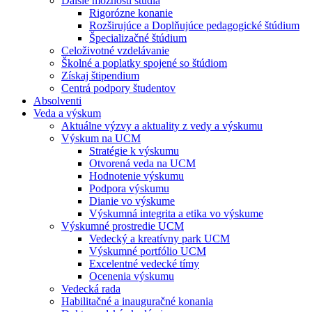
Ďalšie možnosti štúdia
Rigorózne konanie
Rozširujúce a Doplňujúce pedagogické štúdium
Špecializačné štúdium
Celoživotné vzdelávanie
Školné a poplatky spojené so štúdiom
Získaj štipendium
Centrá podpory študentov
Absolventi
Veda a výskum
Aktuálne výzvy a aktuality z vedy a výskumu
Výskum na UCM
Stratégie k výskumu
Otvorená veda na UCM
Hodnotenie výskumu
Podpora výskumu
Dianie vo výskume
Výskumná integrita a etika vo výskume
Výskumné prostredie UCM
Vedecký a kreatívny park UCM
Výskumné portfólio UCM
Excelentné vedecké tímy
Ocenenia výskumu
Vedecká rada
Habilitačné a inauguračné konania