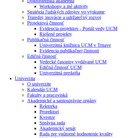
Doktorandská akadémia
Workshopy a iné aktivity
Stratégia ľudských zdrojov vo výskume
Transfer, inovácie a udržateľný rozvoj
Projektová činnosť
Evidencia projektov - Portál vedy UCM
Riešené projekty
Publikačná činnosť
Univerzitná knižnica UCM v Trnave
Evidencia publikačnej činnosti
Edičná činnosť
Vedecké časopisy vydávané UCM
Edičná činnosť UCM
Univerzitná predajňa
Univerzita
O univerzite
Kalendár UCM
Fakulty a pracoviská
Akademické a samosprávne orgány
Rektorka
Prorektori
Kvestor
Správna rada
Akademický senát
Rada pre vnútorné hodnotenie kvality