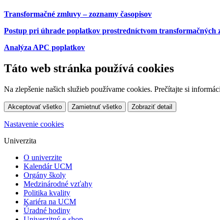
Transformačné zmluvy – zoznamy časopisov
Postup pri úhrade poplatkov prostredníctvom transformačných
Analýza APC poplatkov
Táto web stránka používá cookies
Na zlepšenie našich služieb používame cookies. Prečítajte si inform
Akceptovať všetko
Zamietnuť všetko
Zobraziť detail
Nastavenie cookies
Univerzita
O univerzite
Kalendár UCM
Orgány školy
Medzinárodné vzťahy
Politika kvality
Kariéra na UCM
Úradné hodiny
Univerzitný e-shop