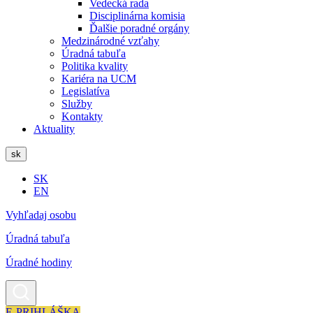
Vedecká rada
Disciplinárna komisia
Ďalšie poradné orgány
Medzinárodné vzťahy
Úradná tabuľa
Politika kvality
Kariéra na UCM
Legislatíva
Služby
Kontakty
Aktuality
sk
SK
EN
Vyhľadaj osobu
Úradná tabuľa
Úradné hodiny
E-PRIHLÁŠKA