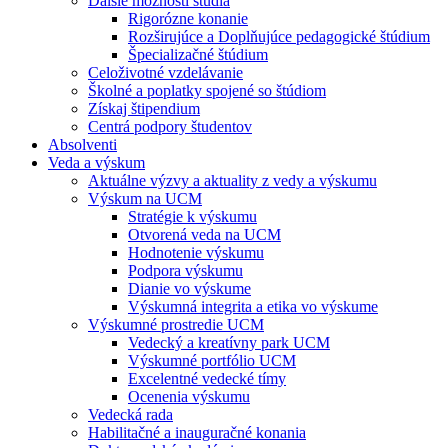
Ďalšie možnosti štúdia
Rigorózne konanie
Rozširujúce a Doplňujúce pedagogické štúdium
Špecializačné štúdium
Celoživotné vzdelávanie
Školné a poplatky spojené so štúdiom
Získaj štipendium
Centrá podpory študentov
Absolventi
Veda a výskum
Aktuálne výzvy a aktuality z vedy a výskumu
Výskum na UCM
Stratégie k výskumu
Otvorená veda na UCM
Hodnotenie výskumu
Podpora výskumu
Dianie vo výskume
Výskumná integrita a etika vo výskume
Výskumné prostredie UCM
Vedecký a kreatívny park UCM
Výskumné portfólio UCM
Excelentné vedecké tímy
Ocenenia výskumu
Vedecká rada
Habilitačné a inauguračné konania