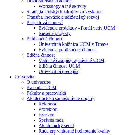
Doktorandská akadémia
Workshopy a iné aktivity
Stratégia ľudských zdrojov vo výskume
Transfer, inovácie a udržateľný rozvoj
Projektová činnosť
Evidencia projektov - Portál vedy UCM
Riešené projekty
Publikačná činnosť
Univerzitná knižnica UCM v Trnave
Evidencia publikačnej činnosti
Edičná činnosť
Vedecké časopisy vydávané UCM
Edičná činnosť UCM
Univerzitná predajňa
Univerzita
O univerzite
Kalendár UCM
Fakulty a pracoviská
Akademické a samosprávne orgány
Rektorka
Prorektori
Kvestor
Správna rada
Akademický senát
Rada pre vnútorné hodnotenie kvality