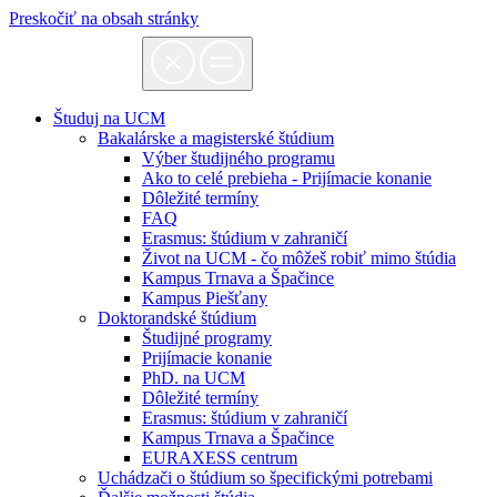
Preskočiť na obsah stránky
Študuj na UCM
Bakalárske a magisterské štúdium
Výber študijného programu
Ako to celé prebieha - Prijímacie konanie
Dôležité termíny
FAQ
Erasmus: štúdium v zahraničí
Život na UCM - čo môžeš robiť mimo štúdia
Kampus Trnava a Špačince
Kampus Piešťany
Doktorandské štúdium
Študijné programy
Prijímacie konanie
PhD. na UCM
Dôležité termíny
Erasmus: štúdium v zahraničí
Kampus Trnava a Špačince
EURAXESS centrum
Uchádzači o štúdium so špecifickými potrebami