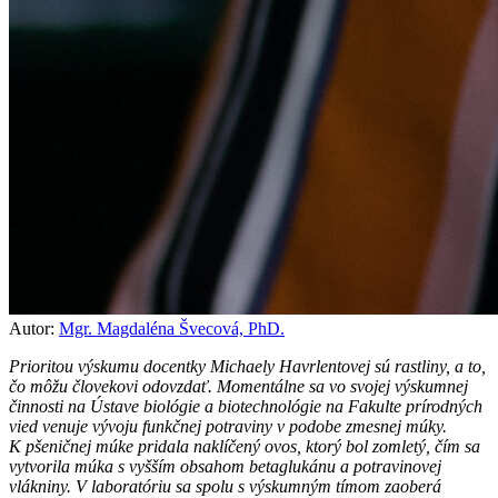
Autor:
Mgr. Magdaléna Švecová, PhD.
Prioritou výskumu docentky Michaely Havrlentovej sú rastliny, a to,
čo môžu človekovi odovzdať. Momentálne sa vo svojej výskumnej
činnosti na Ústave biológie a biotechnológie na Fakulte prírodných
vied venuje vývoju funkčnej potraviny v podobe zmesnej múky.
K pšeničnej múke pridala naklíčený ovos, ktorý bol zomletý, čím sa
vytvorila múka s vyšším obsahom betaglukánu a potravinovej
vlákniny. V laboratóriu sa spolu s výskumným tímom zaoberá