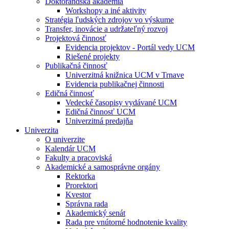
Doktorandská akadémia
Workshopy a iné aktivity
Stratégia ľudských zdrojov vo výskume
Transfer, inovácie a udržateľný rozvoj
Projektová činnosť
Evidencia projektov - Portál vedy UCM
Riešené projekty
Publikačná činnosť
Univerzitná knižnica UCM v Trnave
Evidencia publikačnej činnosti
Edičná činnosť
Vedecké časopisy vydávané UCM
Edičná činnosť UCM
Univerzitná predajňa
Univerzita
O univerzite
Kalendár UCM
Fakulty a pracoviská
Akademické a samosprávne orgány
Rektorka
Prorektori
Kvestor
Správna rada
Akademický senát
Rada pre vnútorné hodnotenie kvality