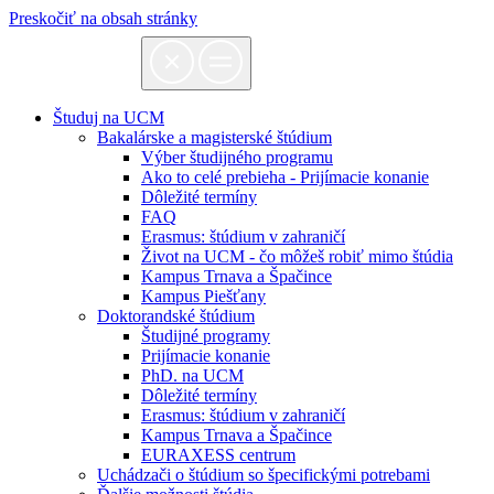
Preskočiť na obsah stránky
Študuj na UCM
Bakalárske a magisterské štúdium
Výber študijného programu
Ako to celé prebieha - Prijímacie konanie
Dôležité termíny
FAQ
Erasmus: štúdium v zahraničí
Život na UCM - čo môžeš robiť mimo štúdia
Kampus Trnava a Špačince
Kampus Piešťany
Doktorandské štúdium
Študijné programy
Prijímacie konanie
PhD. na UCM
Dôležité termíny
Erasmus: štúdium v zahraničí
Kampus Trnava a Špačince
EURAXESS centrum
Uchádzači o štúdium so špecifickými potrebami