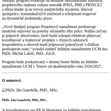
Študijný program reflektuje na aktuálne medzinárodné štandardy
projektového riadenia vrátane metodík IPMA, PMI a PRINCE2
a dôraz kladie aj na rozvoj analytického myslenia, tímovej
spolupráce, komunikačných zručností a schopnosti reagovať
na dynamické podmienky praxe.
„Nový študijný program Projektový manažment predstavuje
modernú odpoveď na potreby súčasného trhu práce. Naším cieľom
je pripraviť absolventov, ktorí budú schopní efektívne plánovať,
koordinovať a realizovať projekty v rôznych sektoroch
hospodárstva a zároveň budú pripravení pokračovať v ďalšom
profesijnom raste,“ uviedol riaditeľ Inštitútu manažmentu UCM doc.
PhDr. Michal Lukáč, PhD., Ed.D.
Program bude poskytovaný v dennej forme štúdia na Inštitúte
manažmentu UCM v Trnave od akademického roka 2026/2027.
O autorovi:
PhDr. Ján Ganobčík, PhD., MSc.
Je koordinátorom pre PR & Marketing na Inštitúte manažmentu