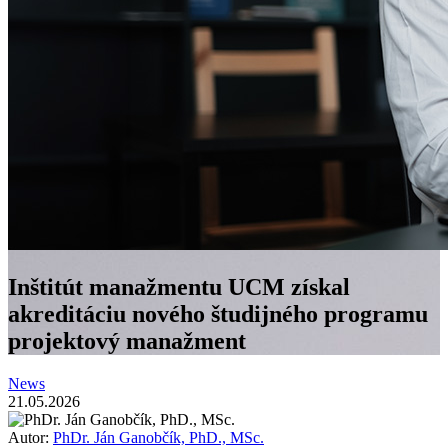
Inštitút manažmentu UCM získal
akreditáciu nového študijného programu
projektový manažment
News
21.05.2026
Autor:
PhDr. Ján Ganobčík, PhD., MSc.