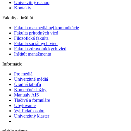
Univerzitný e-shop
Kontakty
Fakulty a inštitút
Fakulta masmediálnej komunikácie
Fakulta prírodných vied
Filozofická fakulta
Fakulta ​sociálnych vied
Fakulta zdravotníckych vied
Inštitút manažmentu
Informácie
Pre médiá
Univerzitné médiá
Úradná tabuľa
Komerčné služby
Manuály AIS
Tlačivá a formuláre
Ubytovanie
Vyhľadať osobu
Univerzitný klaster