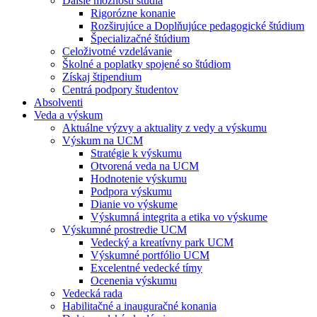
Ďalšie možnosti štúdia
Rigorózne konanie
Rozširujúce a Doplňujúce pedagogické štúdium
Špecializačné štúdium
Celoživotné vzdelávanie
Školné a poplatky spojené so štúdiom
Získaj štipendium
Centrá podpory študentov
Absolventi
Veda a výskum
Aktuálne výzvy a aktuality z vedy a výskumu
Výskum na UCM
Stratégie k výskumu
Otvorená veda na UCM
Hodnotenie výskumu
Podpora výskumu
Dianie vo výskume
Výskumná integrita a etika vo výskume
Výskumné prostredie UCM
Vedecký a kreatívny park UCM
Výskumné portfólio UCM
Excelentné vedecké tímy
Ocenenia výskumu
Vedecká rada
Habilitačné a inauguračné konania