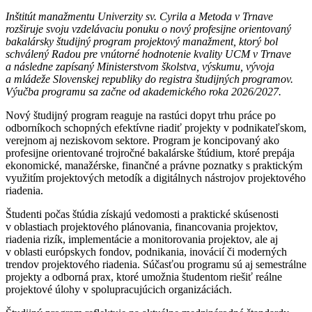
Inštitút manažmentu Univerzity sv. Cyrila a Metoda v Trnave
rozširuje svoju vzdelávaciu ponuku o nový profesijne orientovaný
bakalársky študijný program projektový manažment, ktorý bol
schválený Radou pre vnútorné hodnotenie kvality UCM v Trnave
a následne zapísaný Ministerstvom školstva, výskumu, vývoja
a mládeže Slovenskej republiky do registra študijných programov.
Výučba programu sa začne od akademického roka 2026/2027.
Nový študijný program reaguje na rastúci dopyt trhu práce po
odborníkoch schopných efektívne riadiť projekty v podnikateľskom,
verejnom aj neziskovom sektore. Program je koncipovaný ako
profesijne orientované trojročné bakalárske štúdium, ktoré prepája
ekonomické, manažérske, finančné a právne poznatky s praktickým
využitím projektových metodík a digitálnych nástrojov projektového
riadenia.
Študenti počas štúdia získajú vedomosti a praktické skúsenosti
v oblastiach projektového plánovania, financovania projektov,
riadenia rizík, implementácie a monitorovania projektov, ale aj
v oblasti európskych fondov, podnikania, inovácií či moderných
trendov projektového riadenia. Súčasťou programu sú aj semestrálne
projekty a odborná prax, ktoré umožnia študentom riešiť reálne
projektové úlohy v spolupracujúcich organizáciách.