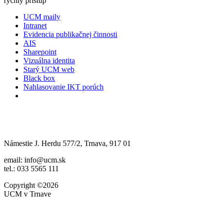
rýchly prístup
UCM maily
Intranet
Evidencia publikačnej činnosti
AIS
Sharepoint
Vizuálna identita
Starý UCM web
Black box
Nahlasovanie IKT porúch
Námestie J. Herdu 577/2, Trnava, 917 01
email: info@ucm.sk
tel.: 033 5565 111
Copyright ©2026
UCM v Trnave