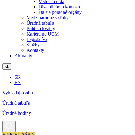
Vedecká rada
Disciplinárna komisia
Ďalšie poradné orgány
Medzinárodné vzťahy
Úradná tabuľa
Politika kvality
Kariéra na UCM
Legislatíva
Služby
Kontakty
Aktuality
sk
SK
EN
Vyhľadaj osobu
Úradná tabuľa
Úradné hodiny
E-PRIHLÁŠKA