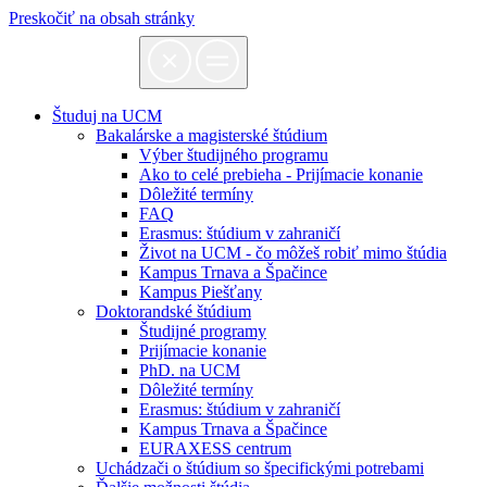
Preskočiť na obsah stránky
Študuj na UCM
Bakalárske a magisterské štúdium
Výber študijného programu
Ako to celé prebieha - Prijímacie konanie
Dôležité termíny
FAQ
Erasmus: štúdium v zahraničí
Život na UCM - čo môžeš robiť mimo štúdia
Kampus Trnava a Špačince
Kampus Piešťany
Doktorandské štúdium
Študijné programy
Prijímacie konanie
PhD. na UCM
Dôležité termíny
Erasmus: štúdium v zahraničí
Kampus Trnava a Špačince
EURAXESS centrum
Uchádzači o štúdium so špecifickými potrebami