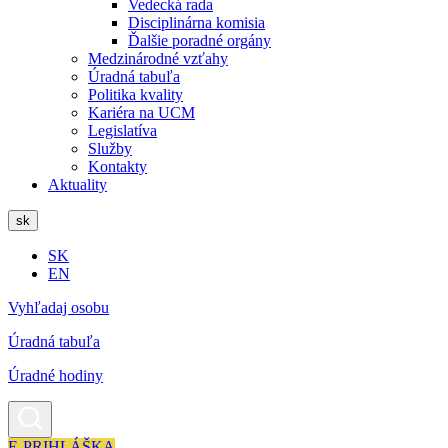
Vedecká rada
Disciplinárna komisia
Ďalšie poradné orgány
Medzinárodné vzťahy
Úradná tabuľa
Politika kvality
Kariéra na UCM
Legislatíva
Služby
Kontakty
Aktuality
sk
SK
EN
Vyhľadaj osobu
Úradná tabuľa
Úradné hodiny
E-PRIHLÁŠKA