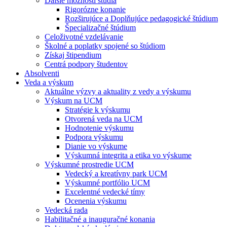
Ďalšie možnosti štúdia
Rigorózne konanie
Rozširujúce a Doplňujúce pedagogické štúdium
Špecializačné štúdium
Celoživotné vzdelávanie
Školné a poplatky spojené so štúdiom
Získaj štipendium
Centrá podpory študentov
Absolventi
Veda a výskum
Aktuálne výzvy a aktuality z vedy a výskumu
Výskum na UCM
Stratégie k výskumu
Otvorená veda na UCM
Hodnotenie výskumu
Podpora výskumu
Dianie vo výskume
Výskumná integrita a etika vo výskume
Výskumné prostredie UCM
Vedecký a kreatívny park UCM
Výskumné portfólio UCM
Excelentné vedecké tímy
Ocenenia výskumu
Vedecká rada
Habilitačné a inauguračné konania