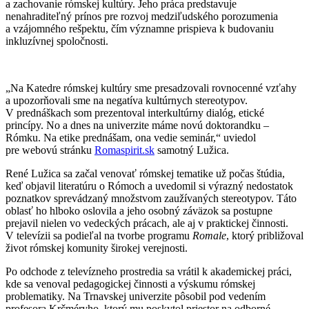
a zachovanie rómskej kultúry. Jeho práca predstavuje
nenahraditeľný prínos pre rozvoj medziľudského porozumenia
a vzájomného rešpektu, čím významne prispieva k budovaniu
inkluzívnej spoločnosti.
„Na Katedre rómskej kultúry sme presadzovali rovnocenné vzťahy
a upozorňovali sme na negatíva kultúrnych stereotypov.
V prednáškach som prezentoval interkultúrny dialóg, etické
princípy. No a dnes na univerzite máme novú doktorandku –
Rómku. Na etike prednášam, ona vedie seminár,“ uviedol
pre webovú stránku
Romaspirit.sk
samotný Lužica.
René Lužica sa začal venovať rómskej tematike už počas štúdia,
keď objavil literatúru o Rómoch a uvedomil si výrazný nedostatok
poznatkov sprevádzaný množstvom zaužívaných stereotypov. Táto
oblasť ho hlboko oslovila a jeho osobný záväzok sa postupne
prejavil nielen vo vedeckých prácach, ale aj v praktickej činnosti.
V televízii sa podieľal na tvorbe programu
Romale
, ktorý približoval
život rómskej komunity širokej verejnosti.
Po odchode z televízneho prostredia sa vrátil k akademickej práci,
kde sa venoval pedagogickej činnosti a výskumu rómskej
problematiky. Na Trnavskej univerzite pôsobil pod vedením
profesora Krčméryho, ktorý mu poskytol priestor na odborné