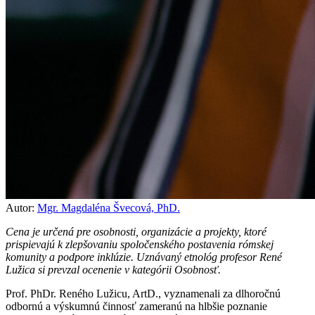
Autor:
Mgr. Magdaléna Švecová, PhD.
Cena je určená pre osobnosti, organizácie a projekty, ktoré
prispievajú k zlepšovaniu spoločenského postavenia rómskej
komunity a podpore inklúzie. Uznávaný etnológ profesor René
Lužica si prevzal ocenenie v kategórii Osobnosť.
Prof. PhDr. Reného Lužicu, ArtD., vyznamenali za dlhoročnú
odbornú a výskumnú činnosť zameranú na hlbšie poznanie