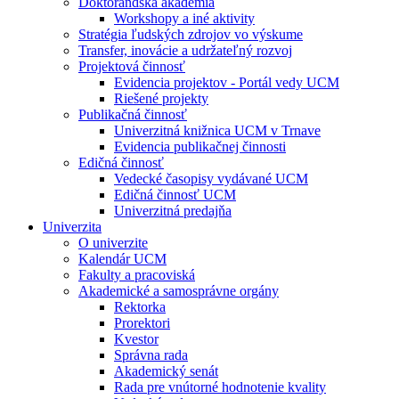
Doktorandská akadémia
Workshopy a iné aktivity
Stratégia ľudských zdrojov vo výskume
Transfer, inovácie a udržateľný rozvoj
Projektová činnosť
Evidencia projektov - Portál vedy UCM
Riešené projekty
Publikačná činnosť
Univerzitná knižnica UCM v Trnave
Evidencia publikačnej činnosti
Edičná činnosť
Vedecké časopisy vydávané UCM
Edičná činnosť UCM
Univerzitná predajňa
Univerzita
O univerzite
Kalendár UCM
Fakulty a pracoviská
Akademické a samosprávne orgány
Rektorka
Prorektori
Kvestor
Správna rada
Akademický senát
Rada pre vnútorné hodnotenie kvality