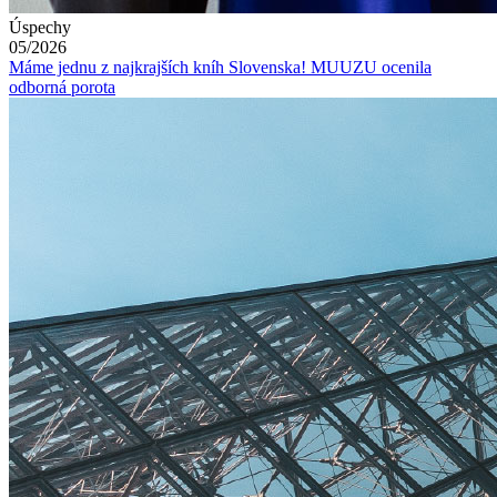
Úspechy
05/2026
Máme jednu z najkrajších kníh Slovenska! MUUZU ocenila
odborná porota