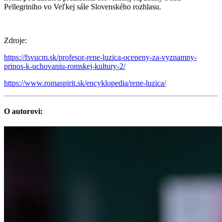
Pellegriniho vo Veľkej sále Slovenského rozhlasu.
Zdroje:
https://fsvucm.sk/profesor-rene-luzica-oceneny-za-vyznamny-
prinos-k-uchovaniu-romskej-kultury-2/
https://www.romaspirit.sk/encyklopedia/rene-luzica/
O autorovi: