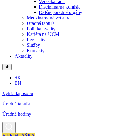
Vedecká rada
Disciplinárna komisia
Ďalšie poradné orgány
Medzinárodné vzťahy
Úradná tabuľa
Politika kvality
Kariéra na UCM
Legislatíva
Služby
Kontakty
Aktuality
sk
SK
EN
Vyhľadaj osobu
Úradná tabuľa
Úradné hodiny
E-PRIHLÁŠKA