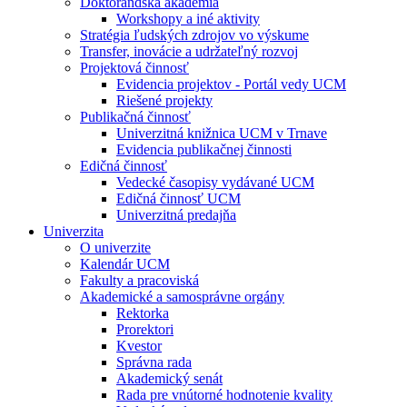
Doktorandská akadémia
Workshopy a iné aktivity
Stratégia ľudských zdrojov vo výskume
Transfer, inovácie a udržateľný rozvoj
Projektová činnosť
Evidencia projektov - Portál vedy UCM
Riešené projekty
Publikačná činnosť
Univerzitná knižnica UCM v Trnave
Evidencia publikačnej činnosti
Edičná činnosť
Vedecké časopisy vydávané UCM
Edičná činnosť UCM
Univerzitná predajňa
Univerzita
O univerzite
Kalendár UCM
Fakulty a pracoviská
Akademické a samosprávne orgány
Rektorka
Prorektori
Kvestor
Správna rada
Akademický senát
Rada pre vnútorné hodnotenie kvality