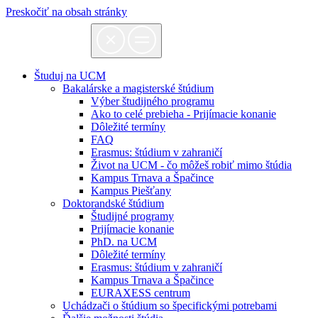
Preskočiť na obsah stránky
Študuj na UCM
Bakalárske a magisterské štúdium
Výber študijného programu
Ako to celé prebieha - Prijímacie konanie
Dôležité termíny
FAQ
Erasmus: štúdium v zahraničí
Život na UCM - čo môžeš robiť mimo štúdia
Kampus Trnava a Špačince
Kampus Piešťany
Doktorandské štúdium
Študijné programy
Prijímacie konanie
PhD. na UCM
Dôležité termíny
Erasmus: štúdium v zahraničí
Kampus Trnava a Špačince
EURAXESS centrum
Uchádzači o štúdium so špecifickými potrebami