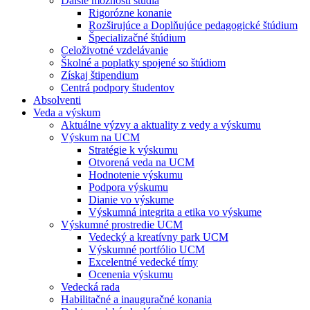
Ďalšie možnosti štúdia
Rigorózne konanie
Rozširujúce a Doplňujúce pedagogické štúdium
Špecializačné štúdium
Celoživotné vzdelávanie
Školné a poplatky spojené so štúdiom
Získaj štipendium
Centrá podpory študentov
Absolventi
Veda a výskum
Aktuálne výzvy a aktuality z vedy a výskumu
Výskum na UCM
Stratégie k výskumu
Otvorená veda na UCM
Hodnotenie výskumu
Podpora výskumu
Dianie vo výskume
Výskumná integrita a etika vo výskume
Výskumné prostredie UCM
Vedecký a kreatívny park UCM
Výskumné portfólio UCM
Excelentné vedecké tímy
Ocenenia výskumu
Vedecká rada
Habilitačné a inauguračné konania