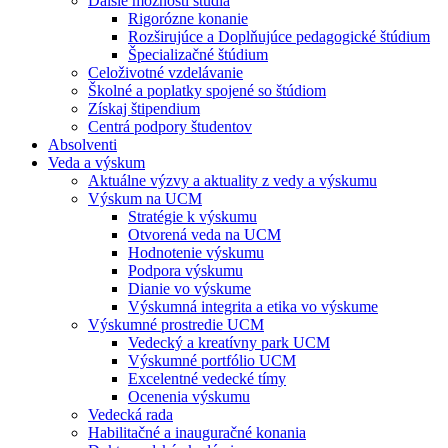
Ďalšie možnosti štúdia
Rigorózne konanie
Rozširujúce a Doplňujúce pedagogické štúdium
Špecializačné štúdium
Celoživotné vzdelávanie
Školné a poplatky spojené so štúdiom
Získaj štipendium
Centrá podpory študentov
Absolventi
Veda a výskum
Aktuálne výzvy a aktuality z vedy a výskumu
Výskum na UCM
Stratégie k výskumu
Otvorená veda na UCM
Hodnotenie výskumu
Podpora výskumu
Dianie vo výskume
Výskumná integrita a etika vo výskume
Výskumné prostredie UCM
Vedecký a kreatívny park UCM
Výskumné portfólio UCM
Excelentné vedecké tímy
Ocenenia výskumu
Vedecká rada
Habilitačné a inauguračné konania