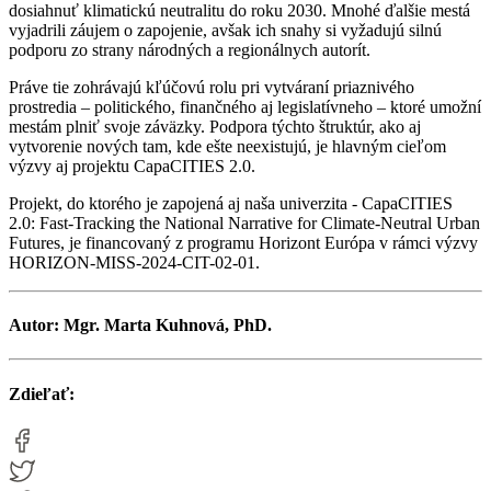
dosiahnuť klimatickú neutralitu do roku 2030. Mnohé ďalšie mestá
vyjadrili záujem o zapojenie, avšak ich snahy si vyžadujú silnú
podporu zo strany národných a regionálnych autorít.
Práve tie zohrávajú kľúčovú rolu pri vytváraní priaznivého
prostredia – politického, finančného aj legislatívneho – ktoré umožní
mestám plniť svoje záväzky. Podpora týchto štruktúr, ako aj
vytvorenie nových tam, kde ešte neexistujú, je hlavným cieľom
výzvy aj projektu CapaCITIES 2.0.
Projekt, do ktorého je zapojená aj naša univerzita - CapaCITIES
2.0: Fast-Tracking the National Narrative for Climate-Neutral Urban
Futures, je financovaný z programu Horizont Európa v rámci výzvy
HORIZON-MISS-2024-CIT-02-01.
Autor:
Mgr. Marta Kuhnová, PhD.
Zdieľať: