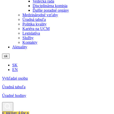
Vedecká rada
Disciplinárna komisia
Ďalšie poradné orgány
Medzinárodné vzťahy
Úradná tabuľa
Politika kvality
Kariéra na UCM
Legislatíva
Služby
Kontakty
Aktuality
sk
SK
EN
Vyhľadaj osobu
Úradná tabuľa
Úradné hodiny
E-PRIHLÁŠKA