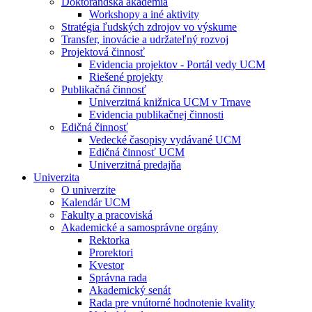
Doktorandská akadémia
Workshopy a iné aktivity
Stratégia ľudských zdrojov vo výskume
Transfer, inovácie a udržateľný rozvoj
Projektová činnosť
Evidencia projektov - Portál vedy UCM
Riešené projekty
Publikačná činnosť
Univerzitná knižnica UCM v Trnave
Evidencia publikačnej činnosti
Edičná činnosť
Vedecké časopisy vydávané UCM
Edičná činnosť UCM
Univerzitná predajňa
Univerzita
O univerzite
Kalendár UCM
Fakulty a pracoviská
Akademické a samosprávne orgány
Rektorka
Prorektori
Kvestor
Správna rada
Akademický senát
Rada pre vnútorné hodnotenie kvality