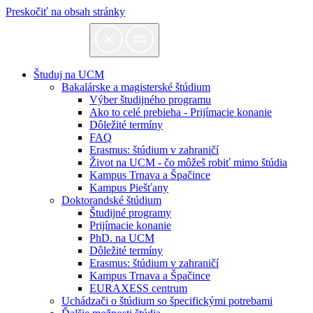
Preskočiť na obsah stránky
Študuj na UCM
Bakalárske a magisterské štúdium
Výber študijného programu
Ako to celé prebieha - Prijímacie konanie
Dôležité termíny
FAQ
Erasmus: štúdium v zahraničí
Život na UCM - čo môžeš robiť mimo štúdia
Kampus Trnava a Špačince
Kampus Piešťany
Doktorandské štúdium
Študijné programy
Prijímacie konanie
PhD. na UCM
Dôležité termíny
Erasmus: štúdium v zahraničí
Kampus Trnava a Špačince
EURAXESS centrum
Uchádzači o štúdium so špecifickými potrebami