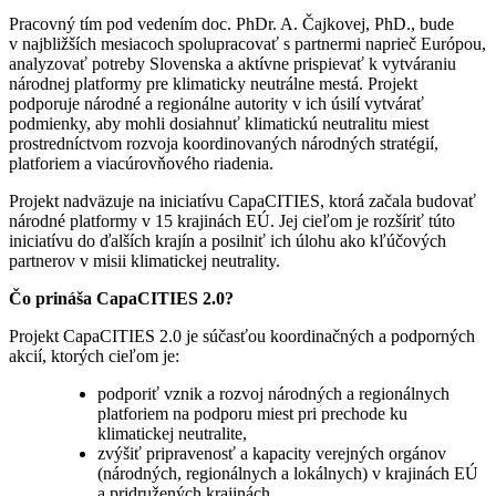
Pracovný tím pod vedením doc. PhDr. A. Čajkovej, PhD., bude
v najbližších mesiacoch spolupracovať s partnermi naprieč Európou,
analyzovať potreby Slovenska a aktívne prispievať k vytváraniu
národnej platformy pre klimaticky neutrálne mestá. Projekt
podporuje národné a regionálne autority v ich úsilí vytvárať
podmienky, aby mohli dosiahnuť klimatickú neutralitu miest
prostredníctvom rozvoja koordinovaných národných stratégií,
platforiem a viacúrovňového riadenia.
Projekt nadväzuje na iniciatívu CapaCITIES, ktorá začala budovať
národné platformy v 15 krajinách EÚ. Jej cieľom je rozšíriť túto
iniciatívu do ďalších krajín a posilniť ich úlohu ako kľúčových
partnerov v misii klimatickej neutrality.
Čo prináša CapaCITIES 2.0?
Projekt CapaCITIES 2.0 je súčasťou koordinačných a podporných
akcií, ktorých cieľom je:
podporiť vznik a rozvoj národných a regionálnych
platforiem na podporu miest pri prechode ku
klimatickej neutralite,
zvýšiť pripravenosť a kapacity verejných orgánov
(národných, regionálnych a lokálnych) v krajinách EÚ
a pridružených krajinách,