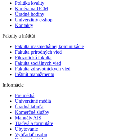
Politika kvality
Kariéra na UCM
Úradné hodiny
Univerzitný e-shop
Kontakty
Fakulty a inštitút
Fakulta masmediálnej komunikácie
Fakulta prírodných vied
Filozofická fakulta
Fakulta ​sociálnych vied
Fakulta zdravotníckych vied
Inštitút manažmentu
Informácie
Pre médiá
Univerzitné médiá
Úradná tabuľa
Komerčné služby
Manuály AIS
Tlačivá a formuláre
Ubytovanie
Vyhľadať osobu