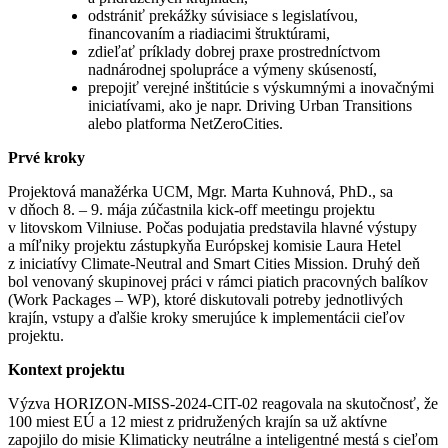
odstrániť prekážky súvisiace s legislatívou,
financovaním a riadiacimi štruktúrami,
zdieľať príklady dobrej praxe prostredníctvom
nadnárodnej spolupráce a výmeny skúseností,
prepojiť verejné inštitúcie s výskumnými a inovačnými
iniciatívami, ako je napr. Driving Urban Transitions
alebo platforma NetZeroCities.
Prvé kroky
Projektová manažérka UCM, Mgr. Marta Kuhnová, PhD., sa
v dňoch 8. – 9. mája zúčastnila kick-off meetingu projektu
v litovskom Vilniuse. Počas podujatia predstavila hlavné výstupy
a míľniky projektu zástupkyňa Európskej komisie Laura Hetel
z iniciatívy Climate-Neutral and Smart Cities Mission. Druhý deň
bol venovaný skupinovej práci v rámci piatich pracovných balíkov
(Work Packages – WP), ktoré diskutovali potreby jednotlivých
krajín, vstupy a ďalšie kroky smerujúce k implementácii cieľov
projektu.
Kontext projektu
Výzva HORIZON-MISS-2024-CIT-02 reagovala na skutočnosť, že
100 miest EÚ a 12 miest z pridružených krajín sa už aktívne
zapojilo do misie Klimaticky neutrálne a inteligentné mestá s cieľom