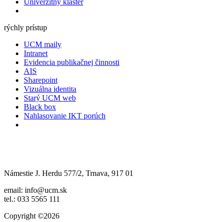
Univerzitný klaster
rýchly prístup
UCM maily
Intranet
Evidencia publikačnej činnosti
AIS
Sharepoint
Vizuálna identita
Starý UCM web
Black box
Nahlasovanie IKT porúch
Námestie J. Herdu 577/2, Trnava, 917 01
email: info@ucm.sk
tel.: 033 5565 111
Copyright ©2026