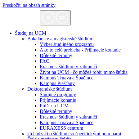
Preskočiť na obsah stránky
Študuj na UCM
Bakalárske a magisterské štúdium
Výber študijného programu
Ako to celé prebieha - Prijímacie konanie
Dôležité termíny
FAQ
Erasmus: štúdium v zahraničí
Život na UCM - čo môžeš robiť mimo štúdia
Kampus Trnava a Špačince
Kampus Piešťany
Doktorandské štúdium
Študijné programy
Prijímacie konanie
PhD. na UCM
Dôležité termíny
Erasmus: štúdium v zahraničí
Kampus Trnava a Špačince
EURAXESS centrum
Uchádzači o štúdium so špecifickými potrebami