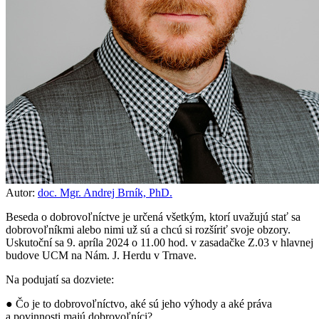
Autor:
doc. Mgr. Andrej Brník, PhD.
Beseda o dobrovoľníctve je určená všetkým, ktorí uvažujú stať sa
dobrovoľníkmi alebo nimi už sú a chcú si rozšíriť svoje obzory.
Uskutoční sa 9. apríla 2024 o 11.00 hod. v zasadačke Z.03 v hlavnej
budove UCM na Nám. J. Herdu v Trnave.
Na podujatí sa dozviete:
● Čo je to dobrovoľníctvo, aké sú jeho výhody a aké práva
a povinnosti majú dobrovoľníci?