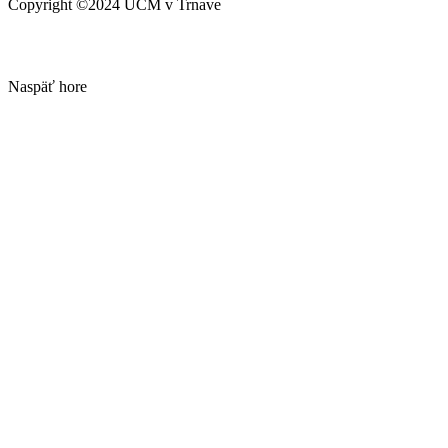
Copyright ©2024 UCM v Trnave
Naspäť hore