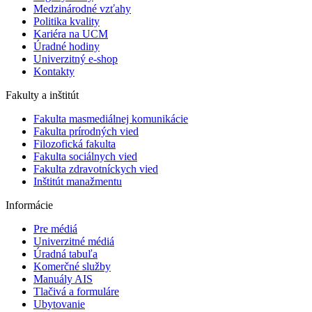
Medzinárodné vzťahy
Politika kvality
Kariéra na UCM
Úradné hodiny
Univerzitný e-shop
Kontakty
Fakulty a inštitút
Fakulta masmediálnej komunikácie
Fakulta prírodných vied
Filozofická fakulta
Fakulta ​sociálnych vied
Fakulta zdravotníckych vied
Inštitút manažmentu
Informácie
Pre médiá
Univerzitné médiá
Úradná tabuľa
Komerčné služby
Manuály AIS
Tlačivá a formuláre
Ubytovanie