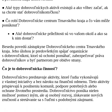
● Aké typy dobrovoľníckych aktivít existujú a ako vôbec začať, ak
sa chcete stať dobrovoľníkom/čkou?
● Čo robí Dobrovoľnícke centrum Trnavského kraja a čo vám môže
ponúknuť?
● Aké dobrovoľnícke príležitosti sú vo vašom okolí a ako sa
k nim dostať?
Besedu povedú zástupkyne Dobrovoľníckeho centra Trnavského
kraja. Jeho úlohou je predovšetkým spájať organizácie
s dobrovoľníkmi, ktorí sú ochotní pomáhať, zabezpečovať práva
dobrovoľníkov a byť partnerom pre obidve strany.
Čo je to dobrovoľnícka činnosť?
Dobrovoľníctvo predstavuje aktivity, ktoré ľudia vykonávajú
z vlastnej iniciatívy a bez nároku na finančnú odmenu. Tieto aktivity
prispievajú k posilneniu komunít, podpore potrebných alebo
ochrane životného prostredia. Dobrovoľníctvo ponúka nielen
možnosť pomoci iným, ale aj osobný rozvoj, získavanie nových
zručností a stretávanie sa s ľuďmi s podobnými záujmami.