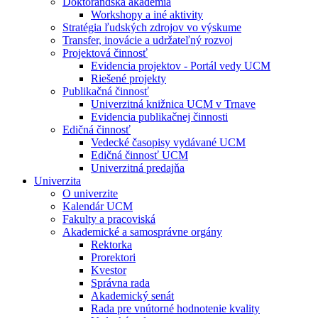
Doktorandská akadémia
Workshopy a iné aktivity
Stratégia ľudských zdrojov vo výskume
Transfer, inovácie a udržateľný rozvoj
Projektová činnosť
Evidencia projektov - Portál vedy UCM
Riešené projekty
Publikačná činnosť
Univerzitná knižnica UCM v Trnave
Evidencia publikačnej činnosti
Edičná činnosť
Vedecké časopisy vydávané UCM
Edičná činnosť UCM
Univerzitná predajňa
Univerzita
O univerzite
Kalendár UCM
Fakulty a pracoviská
Akademické a samosprávne orgány
Rektorka
Prorektori
Kvestor
Správna rada
Akademický senát
Rada pre vnútorné hodnotenie kvality