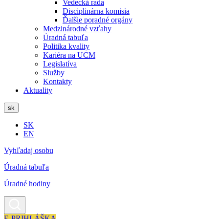
Vedecká rada
Disciplinárna komisia
Ďalšie poradné orgány
Medzinárodné vzťahy
Úradná tabuľa
Politika kvality
Kariéra na UCM
Legislatíva
Služby
Kontakty
Aktuality
sk
SK
EN
Vyhľadaj osobu
Úradná tabuľa
Úradné hodiny
E-PRIHLÁŠKA