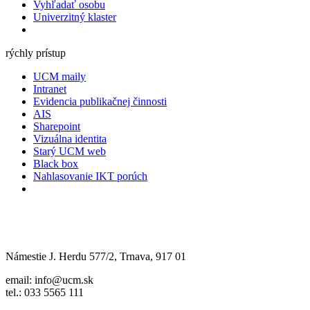
Vyhľadať osobu
Univerzitný klaster
rýchly prístup
UCM maily
Intranet
Evidencia publikačnej činnosti
AIS
Sharepoint
Vizuálna identita
Starý UCM web
Black box
Nahlasovanie IKT porúch
Námestie J. Herdu 577/2, Trnava, 917 01
email: info@ucm.sk
tel.: 033 5565 111