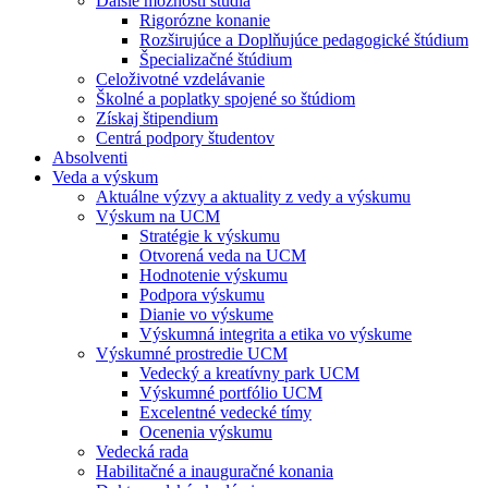
Ďalšie možnosti štúdia
Rigorózne konanie
Rozširujúce a Doplňujúce pedagogické štúdium
Špecializačné štúdium
Celoživotné vzdelávanie
Školné a poplatky spojené so štúdiom
Získaj štipendium
Centrá podpory študentov
Absolventi
Veda a výskum
Aktuálne výzvy a aktuality z vedy a výskumu
Výskum na UCM
Stratégie k výskumu
Otvorená veda na UCM
Hodnotenie výskumu
Podpora výskumu
Dianie vo výskume
Výskumná integrita a etika vo výskume
Výskumné prostredie UCM
Vedecký a kreatívny park UCM
Výskumné portfólio UCM
Excelentné vedecké tímy
Ocenenia výskumu
Vedecká rada
Habilitačné a inauguračné konania