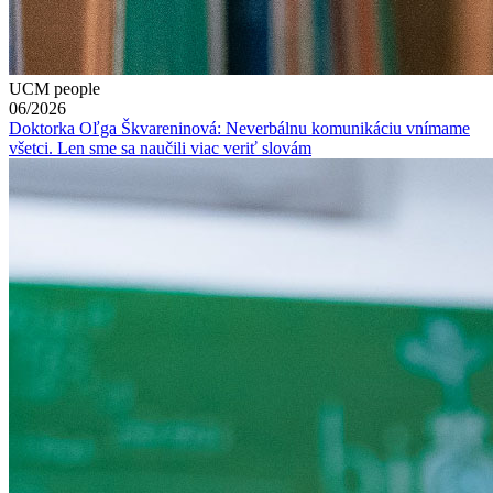
UCM people
06/2026
Doktorka Oľga Škvareninová: Neverbálnu komunikáciu vnímame
všetci. Len sme sa naučili viac veriť slovám