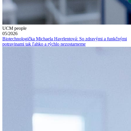
UCM people
05/2026
Biotechnologička Michaela Havrlentová: So zdravými a funkčnými
potravinami tak ľahko a rýchlo nezostarneme