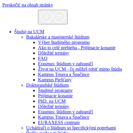
Preskočiť na obsah stránky
Študuj na UCM
Bakalárske a magisterské štúdium
Výber študijného programu
Ako to celé prebieha - Prijímacie konanie
Dôležité termíny
FAQ
Erasmus: štúdium v zahraničí
Život na UCM - čo môžeš robiť mimo štúdia
Kampus Trnava a Špačince
Kampus Piešťany
Doktorandské štúdium
Študijné programy
Prijímacie konanie
PhD. na UCM
Dôležité termíny
Erasmus: štúdium v zahraničí
Kampus Trnava a Špačince
EURAXESS centrum
Uchádzači o štúdium so špecifickými potrebami