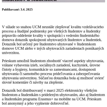
Publikované: 3.4. 2025
V súlade so snahou UCM neustále zlepšovať kvalitu vzdelávacieho
procesu a študijné podmienky pre všetkých študentov a študentky
pripravilo oddelenie kvality v spolupráci s vedením študentského
domova dotazník spokojnosti ubytovaných študentov a študentiek.
Dotazník bol určený pre študentstvo ubytované v študentskom
domove UCM alebo v iných ubytovacích zariadeniach ponúkaných
univerzitou.
Prieskum umožnil študentom zhodnotiť viaceré aspekty ubytovania,
vrátane vybavenia izieb, sociálnych zariadení, kuchyniek, úrovne
čistoty a hygieny, komunikácie so zamestnancami, dostupnosti
ubytovania či samotného procesu prideľovania a zabezpečovania
ubytovania univerzitou. Súčasťou dotazníka bola aj možnosť uviesť
slovné komentáre či návrhy na zlepšenie.
Dotazník bol distribuovaný v marci 2025 elektronicky všetkým
študentom a študentkám s prideleným ubytovaním, ako aj študentom
a študentkám programu Erasmus+ na mobilite na UCM. Prieskum
bol anonymný a jeho vyplnenie dobrovoľné.