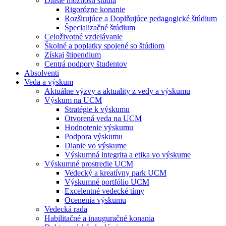
Ďalšie možnosti štúdia
Rigorózne konanie
Rozširujúce a Doplňujúce pedagogické štúdium
Špecializačné štúdium
Celoživotné vzdelávanie
Školné a poplatky spojené so štúdiom
Získaj štipendium
Centrá podpory študentov
Absolventi
Veda a výskum
Aktuálne výzvy a aktuality z vedy a výskumu
Výskum na UCM
Stratégie k výskumu
Otvorená veda na UCM
Hodnotenie výskumu
Podpora výskumu
Dianie vo výskume
Výskumná integrita a etika vo výskume
Výskumné prostredie UCM
Vedecký a kreatívny park UCM
Výskumné portfólio UCM
Excelentné vedecké tímy
Ocenenia výskumu
Vedecká rada
Habilitačné a inauguračné konania