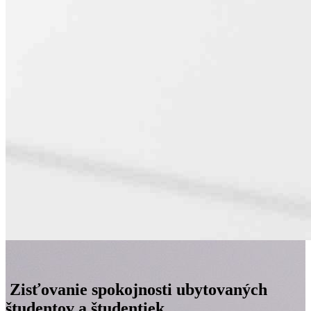
Zisťovanie spokojnosti ubytovaných
študentov a študentiek