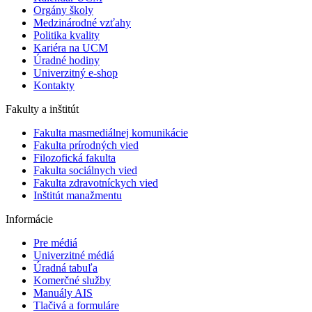
Orgány školy
Medzinárodné vzťahy
Politika kvality
Kariéra na UCM
Úradné hodiny
Univerzitný e-shop
Kontakty
Fakulty a inštitút
Fakulta masmediálnej komunikácie
Fakulta prírodných vied
Filozofická fakulta
Fakulta ​sociálnych vied
Fakulta zdravotníckych vied
Inštitút manažmentu
Informácie
Pre médiá
Univerzitné médiá
Úradná tabuľa
Komerčné služby
Manuály AIS
Tlačivá a formuláre