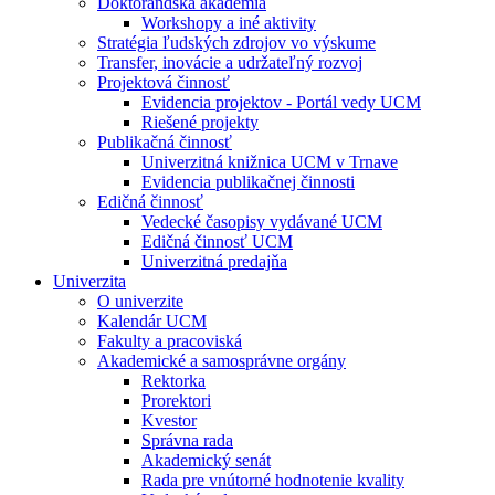
Doktorandská akadémia
Workshopy a iné aktivity
Stratégia ľudských zdrojov vo výskume
Transfer, inovácie a udržateľný rozvoj
Projektová činnosť
Evidencia projektov - Portál vedy UCM
Riešené projekty
Publikačná činnosť
Univerzitná knižnica UCM v Trnave
Evidencia publikačnej činnosti
Edičná činnosť
Vedecké časopisy vydávané UCM
Edičná činnosť UCM
Univerzitná predajňa
Univerzita
O univerzite
Kalendár UCM
Fakulty a pracoviská
Akademické a samosprávne orgány
Rektorka
Prorektori
Kvestor
Správna rada
Akademický senát
Rada pre vnútorné hodnotenie kvality