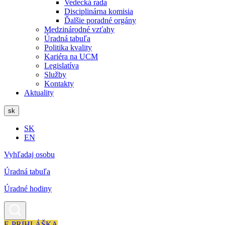
Vedecká rada
Disciplinárna komisia
Ďalšie poradné orgány
Medzinárodné vzťahy
Úradná tabuľa
Politika kvality
Kariéra na UCM
Legislatíva
Služby
Kontakty
Aktuality
sk
SK
EN
Vyhľadaj osobu
Úradná tabuľa
Úradné hodiny
E-PRIHLÁŠKA