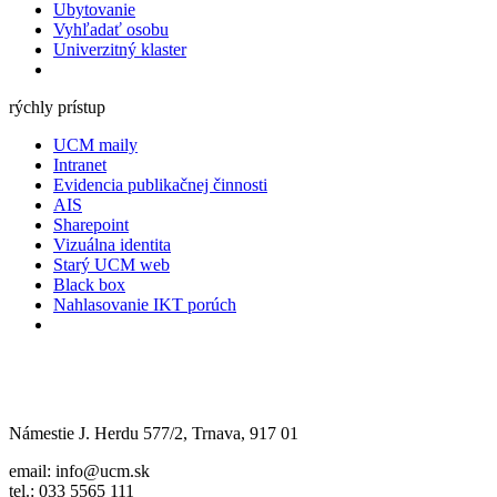
Ubytovanie
Vyhľadať osobu
Univerzitný klaster
rýchly prístup
UCM maily
Intranet
Evidencia publikačnej činnosti
AIS
Sharepoint
Vizuálna identita
Starý UCM web
Black box
Nahlasovanie IKT porúch
Námestie J. Herdu 577/2, Trnava, 917 01
email: info@ucm.sk
tel.: 033 5565 111