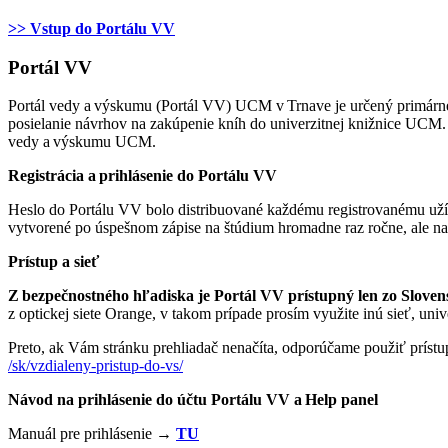
>> Vstup do Portálu VV
Portál VV
Portál vedy a výskumu (Portál VV) UCM v Trnave je určený primárn
posielanie návrhov na zakúpenie kníh do univerzitnej knižnice UCM. Z
vedy a výskumu UCM.
Registrácia a prihlásenie do Portálu VV
Heslo do Portálu VV bolo distribuované každému registrovanému užív
vytvorené po úspešnom zápise na štúdium hromadne raz ročne, ale na
Prístup a sieť
Z bezpečnostného hľadiska je Portál VV prístupný len zo Slovensk
z optickej siete Orange, v takom prípade prosím využite inú sieť, unive
Preto, ak Vám stránku prehliadač nenačíta, odporúčame použiť príst
/sk/vzdialeny-pristup-do-vs/
Návod na prihlásenie do účtu Portálu VV a Help panel
Manuál pre prihlásenie →
TU