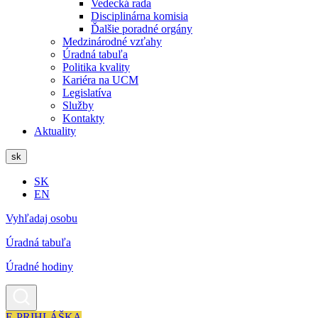
Vedecká rada
Disciplinárna komisia
Ďalšie poradné orgány
Medzinárodné vzťahy
Úradná tabuľa
Politika kvality
Kariéra na UCM
Legislatíva
Služby
Kontakty
Aktuality
sk
SK
EN
Vyhľadaj osobu
Úradná tabuľa
Úradné hodiny
E-PRIHLÁŠKA