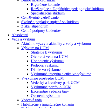
Ďalšie možnosti štúdia
Rigorózne konanie
Rozširujúce a Doplňujúce pedagogické štúdium
Špecializačné štúdium
Celoživotné vzdelávanie
Školné a poplatky spojené so štúdiom
Získaj štipendium
Centrá podpory študentov
Absolventi
Veda a výskum
Aktuálne výzvy a aktuality z vedy a výskumu
Výskum na UCM
Stratégie k výskumu
Otvorená veda na UCM
Hodnotenie výskumu
Podpora výskumu
Dianie vo výskume
Výskumná integrita a etika vo výskume
Výskumné prostredie UCM
Vedecký a kreatívny park UCM
Výskumné portfólio UCM
Excelentné vedecké tímy
Ocenenia výskumu
Vedecká rada
Habilitačné a inauguračné konania