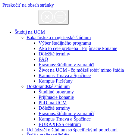
Preskočiť na obsah stránky
Študuj na UCM
Bakalárske a magisterské štúdium
Výber študijného programu
Ako to celé prebieha - Prijímacie konanie
Dôležité termíny
FAQ
Erasmus: štúdium v zahraničí
Život na UCM - čo môžeš robiť mimo štúdia
Kampus Trnava a Špačince
Kampus Piešťany
Doktorandské štúdium
Študijné programy
Prijímacie konanie
PhD. na UCM
Dôležité termíny
Erasmus: štúdium v zahraničí
Kampus Trnava a Špačince
EURAXESS centrum
Uchádzači o štúdium so špecifickými potrebami