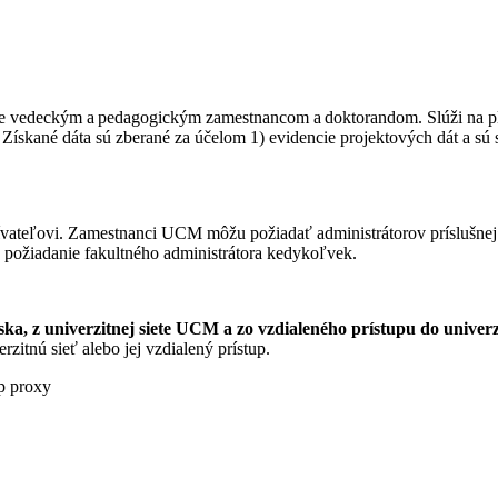
e vedeckým a pedagogickým zamestnancom a doktorandom. Slúži na plán
ískané dáta sú zberané za účelom 1) evidencie projektových dát a sú sp
ateľovi. Zamestnanci UCM môžu požiadať administrátorov príslušnej f
 požiadanie fakultného administrátora kedykoľvek.
a, z univerzitnej siete UCM a zo vzdialeného prístupu do univerzi
rzitnú sieť alebo jej vzdialený prístup.
up proxy