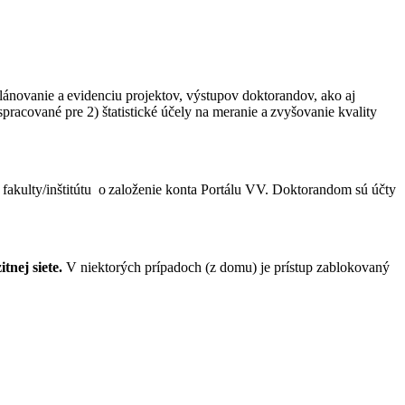
ovanie a evidenciu projektov, výstupov doktorandov, ako aj
racované pre 2) štatistické účely na meranie a zvyšovanie kvality
akulty/inštitútu o založenie konta Portálu VV. Doktorandom sú účty
tnej siete.
V niektorých prípadoch (z domu) je prístup zablokovaný