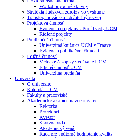
Doktorandská akadémia
Workshopy a iné aktivity
Stratégia ľudských zdrojov vo výskume
Transfer, inovácie a udržateľný rozvoj
Projektová činnosť
Evidencia projektov - Portál vedy UCM
Riešené projekty
Publikačná činnosť
Univerzitná knižnica UCM v Trnave
Evidencia publikačnej činnosti
Edičná činnosť
Vedecké časopisy vydávané UCM
Edičná činnosť UCM
Univerzitná predajňa
Univerzita
O univerzite
Kalendár UCM
Fakulty a pracoviská
Akademické a samosprávne orgány
Rektorka
Prorektori
Kvestor
Správna rada
Akademický senát
Rada pre vnútorné hodnotenie kvality