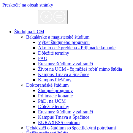
Preskočiť na obsah stránky
Študuj na UCM
Bakalárske a magisterské štúdium
Výber študijného programu
Ako to celé prebieha - Prijímacie konanie
Dôležité termíny
FAQ
Erasmus: štúdium v zahraničí
Život na UCM - čo môžeš robiť mimo štúdia
Kampus Trnava a Špačince
Kampus Piešťany
Doktorandské štúdium
Študijné programy
Prijímacie konanie
PhD. na UCM
Dôležité termíny
Erasmus: štúdium v zahraničí
Kampus Trnava a Špačince
EURAXESS centrum
Uchádzači o štúdium so špecifickými potrebami