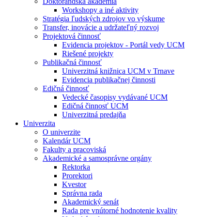
Doktorandská akadémia
Workshopy a iné aktivity
Stratégia ľudských zdrojov vo výskume
Transfer, inovácie a udržateľný rozvoj
Projektová činnosť
Evidencia projektov - Portál vedy UCM
Riešené projekty
Publikačná činnosť
Univerzitná knižnica UCM v Trnave
Evidencia publikačnej činnosti
Edičná činnosť
Vedecké časopisy vydávané UCM
Edičná činnosť UCM
Univerzitná predajňa
Univerzita
O univerzite
Kalendár UCM
Fakulty a pracoviská
Akademické a samosprávne orgány
Rektorka
Prorektori
Kvestor
Správna rada
Akademický senát
Rada pre vnútorné hodnotenie kvality