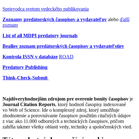
Sprievodca
svetom vedeckého publikovania
Zoznamy predátorských časopisov a vydavateľov
alebo
ďalší
zoznam
List of all MDPI predatory journals
Beallov zoznam predátorských časopisov a vydavateľstiev
Kontrola ISSN
v databáze
ROAD
Predatory Publishing
Think-Check-Submit
Najdôveryhodnejším zdrojom pre overenie bonity časopisov
je
Journal Citation Reports
, ktorý hodnotí časopisy indexované
vo Web of Science. Ide o komplexný zdroj, ktorý umožňuje
zhodnotenie a porovnávanie časopisov použitím citačných údajov
z viac ako 11.000 odborných a technických časopisov, pričom
zahŕňa takmer všetky oblasti vedy, techniky a spoločenských vied.