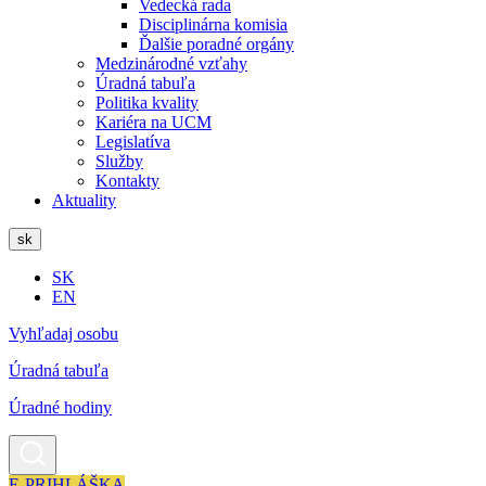
Vedecká rada
Disciplinárna komisia
Ďalšie poradné orgány
Medzinárodné vzťahy
Úradná tabuľa
Politika kvality
Kariéra na UCM
Legislatíva
Služby
Kontakty
Aktuality
sk
SK
EN
Vyhľadaj osobu
Úradná tabuľa
Úradné hodiny
E-PRIHLÁŠKA