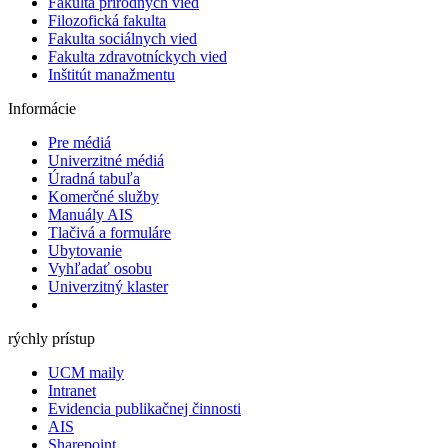
Fakulta prírodných vied
Filozofická fakulta
Fakulta ​sociálnych vied
Fakulta zdravotníckych vied
Inštitút manažmentu
Informácie
Pre médiá
Univerzitné médiá
Úradná tabuľa
Komerčné služby
Manuály AIS
Tlačivá a formuláre
Ubytovanie
Vyhľadať osobu
Univerzitný klaster
rýchly prístup
UCM maily
Intranet
Evidencia publikačnej činnosti
AIS
Sharepoint