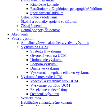
Ďalšie možnosti štúdia
Rigorózne konanie
Rozširujúce a Doplňujúce pedagogické štúdium
Špecializačné štúdium
Celoživotné vzdelávanie
Školné a poplatky spojené so štúdiom
Získaj štipendium
Centrá podpory študentov
Absolventi
Veda a výskum
Aktuálne výzvy a aktuality z vedy a výskumu
Výskum na UCM
Stratégie k výskumu
Otvorená veda na UCM
Hodnotenie výskumu
Podpora výskumu
Dianie vo výskume
Výskumná integrita a etika vo výskume
Výskumné prostredie UCM
Vedecký a kreatívny park UCM
Výskumné portfólio UCM
Excelentné vedecké tímy
Ocenenia výskumu
Vedecká rada
Habilitačné a inauguračné konania