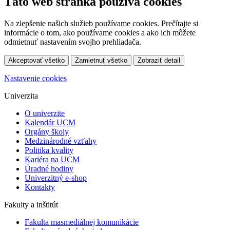
Táto web stránka používá cookies
Na zlepšenie našich služieb používame cookies. Prečítajte si
informácie o tom, ako používame cookies a ako ich môžete
odmietnuť nastavením svojho prehliadača.
Akceptovať všetko
Zamietnuť všetko
Zobraziť detail
Nastavenie cookies
Univerzita
O univerzite
Kalendár UCM
Orgány školy
Medzinárodné vzťahy
Politika kvality
Kariéra na UCM
Úradné hodiny
Univerzitný e-shop
Kontakty
Fakulty a inštitút
Fakulta masmediálnej komunikácie