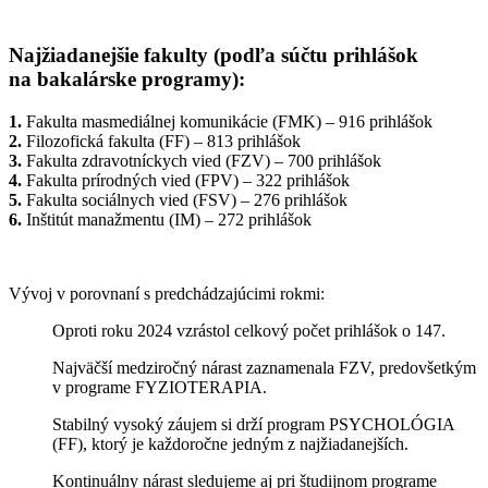
Najžiadanejšie fakulty (podľa súčtu prihlášok
na bakalárske programy):
1.
Fakulta masmediálnej komunikácie (FMK) – 916 prihlášok
2.
Filozofická fakulta (FF) – 813 prihlášok
3.
Fakulta zdravotníckych vied (FZV) – 700 prihlášok
4.
Fakulta prírodných vied (FPV) – 322 prihlášok
5.
Fakulta sociálnych vied (FSV) – 276 prihlášok
6.
Inštitút manažmentu (IM) – 272 prihlášok
Vývoj v porovnaní s predchádzajúcimi rokmi:
Oproti roku 2024 vzrástol celkový počet prihlášok o 147.
Najväčší medziročný nárast zaznamenala FZV, predovšetkým
v programe FYZIOTERAPIA.
Stabilný vysoký záujem si drží program PSYCHOLÓGIA
(FF), ktorý je každoročne jedným z najžiadanejších.
Kontinuálny nárast sledujeme aj pri študijnom programe