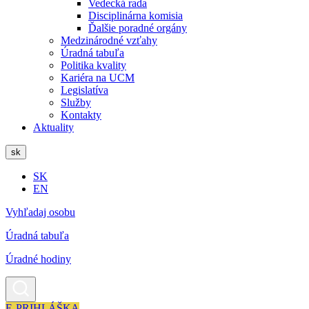
Vedecká rada
Disciplinárna komisia
Ďalšie poradné orgány
Medzinárodné vzťahy
Úradná tabuľa
Politika kvality
Kariéra na UCM
Legislatíva
Služby
Kontakty
Aktuality
sk
SK
EN
Vyhľadaj osobu
Úradná tabuľa
Úradné hodiny
E-PRIHLÁŠKA