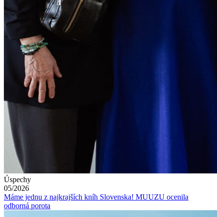
Úspechy
05/2026
Máme jednu z najkrajších kníh Slovenska! MUUZU ocenila
odborná porota