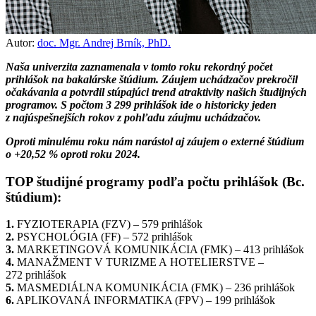
Autor:
doc. Mgr. Andrej Brník, PhD.
Naša univerzita zaznamenala v tomto roku rekordný počet
prihlášok na bakalárske štúdium. Záujem uchádzačov prekročil
očakávania a potvrdil stúpajúci trend atraktivity našich študijných
programov. S počtom 3 299 prihlášok ide o historicky jeden
z najúspešnejších rokov z pohľadu záujmu uchádzačov.
Oproti minulému roku nám narástol aj záujem o externé štúdium
o +20,52 % oproti roku 2024.
TOP študijné programy podľa počtu prihlášok (Bc.
štúdium):
1.
FYZIOTERAPIA (FZV) – 579 prihlášok
2.
PSYCHOLÓGIA (FF) – 572 prihlášok
3.
MARKETINGOVÁ KOMUNIKÁCIA (FMK) – 413 prihlášok
4.
MANAŽMENT V TURIZME A HOTELIERSTVE –
272 prihlášok
5.
MASMEDIÁLNA KOMUNIKÁCIA (FMK) – 236 prihlášok
6.
APLIKOVANÁ INFORMATIKA (FPV) – 199 prihlášok