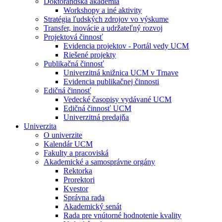
Doktorandská akadémia
Workshopy a iné aktivity
Stratégia ľudských zdrojov vo výskume
Transfer, inovácie a udržateľný rozvoj
Projektová činnosť
Evidencia projektov - Portál vedy UCM
Riešené projekty
Publikačná činnosť
Univerzitná knižnica UCM v Trnave
Evidencia publikačnej činnosti
Edičná činnosť
Vedecké časopisy vydávané UCM
Edičná činnosť UCM
Univerzitná predajňa
Univerzita
O univerzite
Kalendár UCM
Fakulty a pracoviská
Akademické a samosprávne orgány
Rektorka
Prorektori
Kvestor
Správna rada
Akademický senát
Rada pre vnútorné hodnotenie kvality