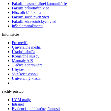
Fakulta masmediálnej komunikácie
Fakulta prírodných vied
Filozofická fakulta
Fakulta ​sociálnych vied
Fakulta zdravotníckych vied
Inštitút manažmentu
Informácie
Pre médiá
Univerzitné médiá
Úradná tabuľa
Komerčné služby
Manuály AIS
Tlačivá a formuláre
Ubytovanie
Vyhľadať osobu
Univerzitný klaster
rýchly prístup
UCM maily
Intranet
Evidencia publikačnej činnosti