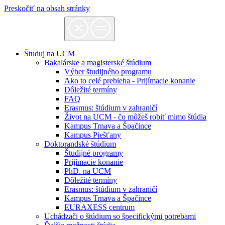
Preskočiť na obsah stránky
Študuj na UCM
Bakalárske a magisterské štúdium
Výber študijného programu
Ako to celé prebieha - Prijímacie konanie
Dôležité termíny
FAQ
Erasmus: štúdium v zahraničí
Život na UCM - čo môžeš robiť mimo štúdia
Kampus Trnava a Špačince
Kampus Piešťany
Doktorandské štúdium
Študijné programy
Prijímacie konanie
PhD. na UCM
Dôležité termíny
Erasmus: štúdium v zahraničí
Kampus Trnava a Špačince
EURAXESS centrum
Uchádzači o štúdium so špecifickými potrebami