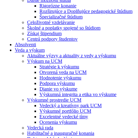
Ďalšie možnosti štúdia
Rigorózne konanie
Rozširujúce a Doplňujúce pedagogické štúdium
Špecializačné štúdium
Celoživotné vzdelávanie
Školné a poplatky spojené so štúdiom
Získaj štipendium
Centrá podpory študentov
Absolventi
Veda a výskum
Aktuálne výzvy a aktuality z vedy a výskumu
Výskum na UCM
Stratégie k výskumu
Otvorená veda na UCM
Hodnotenie výskumu
Podpora výskumu
Dianie vo výskume
Výskumná integrita a etika vo výskume
Výskumné prostredie UCM
Vedecký a kreatívny park UCM
Výskumné portfólio UCM
Excelentné vedecké tímy
Ocenenia výskumu
Vedecká rada
Habilitačné a inauguračné konania