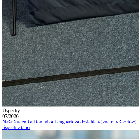
Úspechy
07/2026
Naša študentka Dominika Lenghartová dosiahla významný športový
úspech v tanci