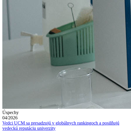
Úspechy
04/2026
Vedci UCM sa presadzujú v globálnych rankingoch a posilňujú
vedeckú reputáciu univerzity