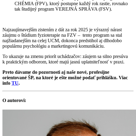
CHÉMIA (FPV), ktorý postupne každý rok rastie, rovnako
tak študijný program VEREJNÁ SPRÁVA (FSV).
Najzaujímavejším zistením z dát za rok 2025 je výrazný nárast
záujmu o štúdium fyzioterapie na FZV – tento program sa stal
najžiadanejším na celej UCM, dokonca predstihol aj dlhodobo
populárnu psychológiu a marketingovú komunikáciu.
To ukazuje na zmenu priorít uchádzačov: záujem sa silno presúva
k praktickým odborom, ktoré majú jasnú uplatniteľnosť v praxi.
Preto dávame do pozornosti aj naše nové, profesijne
orientované ŠP, na ktoré je ešte možné podať prihlášku. Viac
info
TU
.
O autorovi: