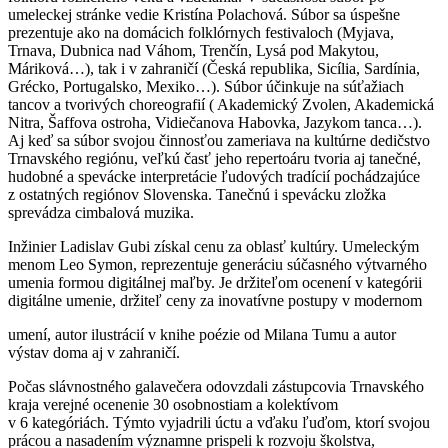
umeleckej stránke vedie Kristína Polachová. Súbor sa úspešne
prezentuje ako na domácich folklórnych festivaloch (Myjava,
Trnava, Dubnica nad Váhom, Trenčín, Lysá pod Makytou,
Máriková…), tak i v zahraničí (Česká republika, Sicília, Sardínia,
Grécko, Portugalsko, Mexiko…). Súbor účinkuje na súťažiach
tancov a tvorivých choreografií ( Akademický Zvolen, Akademická
Nitra, Šaffova ostroha, Vidiečanova Habovka, Jazykom tanca…).
Aj keď sa súbor svojou činnosťou zameriava na kultúrne dedičstvo
Trnavského regiónu, veľkú časť jeho repertoáru tvoria aj tanečné,
hudobné a spevácke interpretácie ľudových tradícií pochádzajúce
z ostatných regiónov Slovenska. Tanečnú i spevácku zložka
sprevádza cimbalová muzika.
Inžinier Ladislav Gubi získal cenu za oblasť kultúry. Umeleckým
menom Leo Symon, reprezentuje generáciu súčasného výtvarného
umenia formou digitálnej maľby. Je držiteľom ocenení v kategórii
digitálne umenie, držiteľ ceny za inovatívne postupy v modernom
umení, autor ilustrácií v knihe poézie od Milana Tumu a autor
výstav doma aj v zahraničí.
Počas slávnostného galavečera odovzdali zástupcovia Trnavského
kraja verejné ocenenie 30 osobnostiam a kolektívom
v 6 kategóriách. Týmto vyjadrili úctu a vďaku ľuďom, ktorí svojou
prácou a nasadením významne prispeli k rozvoju školstva,