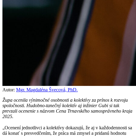
Autor:
Mgr. Magdaléna Švecová, PhD.
Župa ocenila výnimočné osobnosti a kolektívy za prínos k rozvoju
spoločnosti. Hudobno-tanečný kolektív aj inžinier Gubi si tak
prevzali ocenenie s názvom Cena Trnavského samosprávneho kraja
2025.
„Ocenení jednotlivci a kolektívy dokazujú, že aj v každodennosti sa
dá konať s presvedčením, že práca má zmysel a pridanú hodnotu