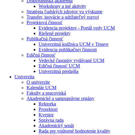
Doktorandská akadémia
Workshopy a iné aktivity
Stratégia ľudských zdrojov vo výskume
Transfer, inovácie a udržateľný rozvoj
Projektová činnosť
Evidencia projektov - Portál vedy UCM
Riešené projekty
Publikačná činnosť
Univerzitná knižnica UCM v Trnave
Evidencia publikačnej činnosti
Edičná činnosť
Vedecké časopisy vydávané UCM
Edičná činnosť UCM
Univerzitná predajňa
Univerzita
O univerzite
Kalendár UCM
Fakulty a pracoviská
Akademické a samosprávne orgány
Rektorka
Prorektori
Kvestor
Správna rada
Akademický senát
Rada pre vnútorné hodnotenie kvality