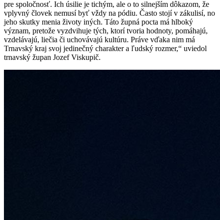
pre spoločnosť. Ich úsilie je tichým, ale o to silnejším dôkazom, že
vplyvný človek nemusí byť vždy na pódiu. Často stojí v zákulisí, no
jeho skutky menia životy iných. Táto župná pocta má hlboký
význam, pretože vyzdvihuje tých, ktorí tvoria hodnoty, pomáhajú,
vzdelávajú, liečia či uchovávajú kultúru. Práve vďaka nim má
Trnavský kraj svoj jedinečný charakter a ľudský rozmer,“ uviedol
trnavský župan Jozef Viskupič.