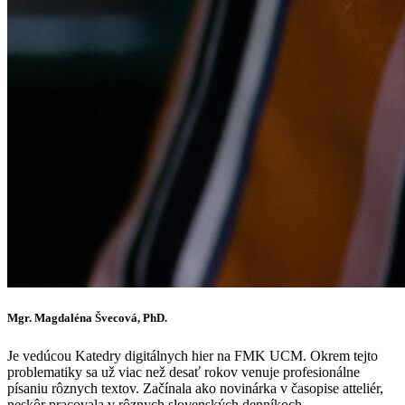
Mgr. Magdaléna Švecová, PhD.
Je vedúcou Katedry digitálnych hier na FMK UCM. Okrem tejto
problematiky sa už viac než desať rokov venuje profesionálne
písaniu rôznych textov. Začínala ako novinárka v časopise atteliér,
neskôr pracovala v rôznych slovenských denníkoch.