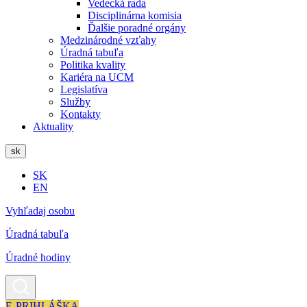
Vedecká rada
Disciplinárna komisia
Ďalšie poradné orgány
Medzinárodné vzťahy
Úradná tabuľa
Politika kvality
Kariéra na UCM
Legislatíva
Služby
Kontakty
Aktuality
sk
SK
EN
Vyhľadaj osobu
Úradná tabuľa
Úradné hodiny
E-PRIHLÁŠKA