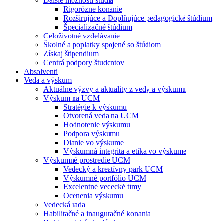
Ďalšie možnosti štúdia
Rigorózne konanie
Rozširujúce a Doplňujúce pedagogické štúdium
Špecializačné štúdium
Celoživotné vzdelávanie
Školné a poplatky spojené so štúdiom
Získaj štipendium
Centrá podpory študentov
Absolventi
Veda a výskum
Aktuálne výzvy a aktuality z vedy a výskumu
Výskum na UCM
Stratégie k výskumu
Otvorená veda na UCM
Hodnotenie výskumu
Podpora výskumu
Dianie vo výskume
Výskumná integrita a etika vo výskume
Výskumné prostredie UCM
Vedecký a kreatívny park UCM
Výskumné portfólio UCM
Excelentné vedecké tímy
Ocenenia výskumu
Vedecká rada
Habilitačné a inauguračné konania