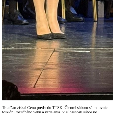
Trnafčan získal Cenu predsedu TTSK. Členmi súboru sú milovníci
folklóru rozličného veku a vzdelania. V súčasnosti súbor po