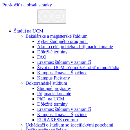
Preskočiť na obsah stránky
Študuj na UCM
Bakalárske a magisterské štúdium
Výber študijného programu
Ako to celé prebieha - Prijímacie konanie
Dôležité termíny
FAQ
Erasmus: štúdium v zahraničí
Život na UCM - čo môžeš robiť mimo štúdia
Kampus Trnava a Špačince
Kampus Piešťany
Doktorandské štúdium
Študijné programy
Prijímacie konanie
PhD. na UCM
Dôležité termíny
Erasmus: štúdium v zahraničí
Kampus Trnava a Špačince
EURAXESS centrum
Uchádzači o štúdium so špecifickými potrebami