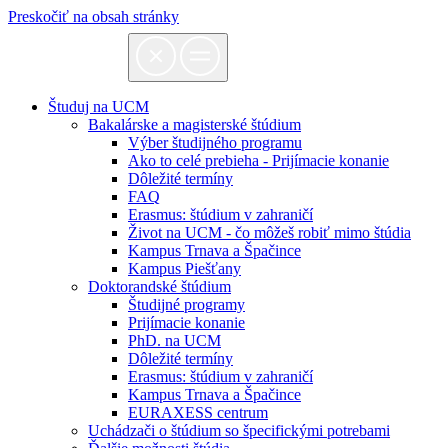
Preskočiť na obsah stránky
Študuj na UCM
Bakalárske a magisterské štúdium
Výber študijného programu
Ako to celé prebieha - Prijímacie konanie
Dôležité termíny
FAQ
Erasmus: štúdium v zahraničí
Život na UCM - čo môžeš robiť mimo štúdia
Kampus Trnava a Špačince
Kampus Piešťany
Doktorandské štúdium
Študijné programy
Prijímacie konanie
PhD. na UCM
Dôležité termíny
Erasmus: štúdium v zahraničí
Kampus Trnava a Špačince
EURAXESS centrum
Uchádzači o štúdium so špecifickými potrebami