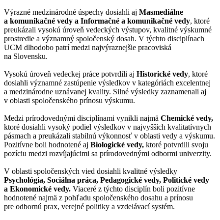
Výrazné medzinárodné úspechy dosiahli aj
Masmediálne
a komunikačné vedy a Informačné a komunikačné vedy
, ktoré
preukázali vysokú úroveň vedeckých výstupov, kvalitné výskumné
prostredie a významný spoločenský dosah. V týchto disciplínach
UCM dlhodobo patrí medzi najvýraznejšie pracoviská
na Slovensku.
Vysokú úroveň vedeckej práce potvrdili aj
Historické vedy
, ktoré
dosiahli významné zastúpenie výsledkov v kategóriách excelentnej
a medzinárodne uznávanej kvality. Silné výsledky zaznamenali aj
v oblasti spoločenského prínosu výskumu.
Medzi prírodovednými disciplínami vynikli najmä
Chemické vedy,
ktoré dosiahli vysoký podiel výsledkov v najvyšších kvalitatívnych
pásmach a preukázali stabilnú výkonnosť v oblasti vedy a výskumu.
Pozitívne boli hodnotené aj
Biologické vedy,
ktoré potvrdili svoju
pozíciu medzi rozvíjajúcimi sa prírodovednými odbormi univerzity.
V oblasti spoločenských vied dosiahli kvalitné výsledky
Psychológia, Sociálna práca, Pedagogické vedy, Politické vedy
a Ekonomické vedy.
Viaceré z týchto disciplín boli pozitívne
hodnotené najmä z pohľadu spoločenského dosahu a prínosu
pre odbornú prax, verejné politiky a vzdelávací systém.