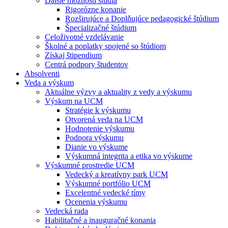
Ďalšie možnosti štúdia
Rigorózne konanie
Rozširujúce a Doplňujúce pedagogické štúdium
Špecializačné štúdium
Celoživotné vzdelávanie
Školné a poplatky spojené so štúdiom
Získaj štipendium
Centrá podpory študentov
Absolventi
Veda a výskum
Aktuálne výzvy a aktuality z vedy a výskumu
Výskum na UCM
Stratégie k výskumu
Otvorená veda na UCM
Hodnotenie výskumu
Podpora výskumu
Dianie vo výskume
Výskumná integrita a etika vo výskume
Výskumné prostredie UCM
Vedecký a kreatívny park UCM
Výskumné portfólio UCM
Excelentné vedecké tímy
Ocenenia výskumu
Vedecká rada
Habilitačné a inauguračné konania