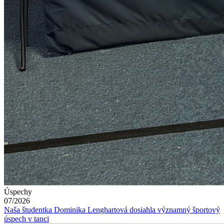
Úspechy
07/2026
Naša študentka Dominika Lenghartová dosiahla významný športový
úspech v tanci