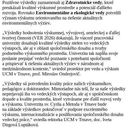
Pozitívne výsledky zaznamenali aj
Zdravotnícke vedy
, ktoré
preukázali kvalitné výskumné prostredie a potenciál ďalšieho
rozvoja. Rovnako
Environmentálne a ekologické vedy
potvrdili
význam výskumu orientovaného na riešenie aktuálnych
environmentálnych výziev.
„Výsledky hodnotenia výskumnej, vývojovej, umeleckej a ďalšej
tvorivej činnosti (VER 2026) dokazujú, že viaceré pracoviská
univerzity dosahujú kvalitné výsledky nielen vo vedeckých
výstupoch, ale aj v oblasti spoločenského dosahu a tvorby
podnetného výskumného prostredia. Univerzita tak napĺňa svoje
poslanie prepájať vedecké poznanie s potrebami spoločnosti
a prispievať k riešeniu aktuálnych výziev v národnom aj
medzinárodnom kontexte,“ uviedol prorektor pre vedu a výskum
UCM v Trnave, prof. Miroslav Ondrejovič.
„Výsledky sú potvrdením kvality práce našich výskumníkov,
pedagógov a doktorandov. Mimoriadne nás teší, že sa naše výsledky
neprejavujú iba vo vedeckých výstupoch, ale aj v spoločenskom
dopade a kvalite prostredia, ktoré vytvárame pre ďalší rozvoj vedy
a výskumu. Univerzita sv. Cyrila a Metoda v Trnave bude
na základe výsledkov pokračovať v podpore excelentného
výskumu, internacionalizácie a posilňovania spoločenského dosahu
vedeckej práce,“ uviedla rektorka UCM v Trnave, doc. Iveta
Dirgová Luptáková.