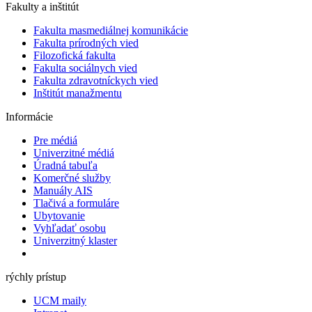
Fakulty a inštitút
Fakulta masmediálnej komunikácie
Fakulta prírodných vied
Filozofická fakulta
Fakulta ​sociálnych vied
Fakulta zdravotníckych vied
Inštitút manažmentu
Informácie
Pre médiá
Univerzitné médiá
Úradná tabuľa
Komerčné služby
Manuály AIS
Tlačivá a formuláre
Ubytovanie
Vyhľadať osobu
Univerzitný klaster
rýchly prístup
UCM maily