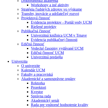
Doktorandská akadémia
Workshopy a iné aktivity
Stratégia ľudských zdrojov vo výskume
Transfer, inovácie a udržateľný rozvoj
Projektová činnosť
Evidencia projektov - Portál vedy UCM
Riešené projekty
Publikačná činnosť
Univerzitná knižnica UCM v Trnave
Evidencia publikačnej činnosti
Edičná činnosť
Vedecké časopisy vydávané UCM
Edičná činnosť UCM
Univerzitná predajňa
Univerzita
O univerzite
Kalendár UCM
Fakulty a pracoviská
Akademické a samosprávne orgány
Rektorka
Prorektori
Kvestor
Správna rada
Akademický senát
Rada pre vnútorné hodnotenie kvality