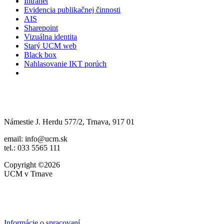
Intranet
Evidencia publikačnej činnosti
AIS
Sharepoint
Vizuálna identita
Starý UCM web
Black box
Nahlasovanie IKT porúch
Námestie J. Herdu 577/2, Trnava, 917 01
email: info@ucm.sk
tel.: 033 5565 111
Copyright ©2026
UCM v Trnave
Informácie o spracovaní