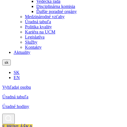
Vedecká rada
Disciplinárna komisia
Ďalšie poradné orgány
Medzinárodné vzťahy
Úradná tabuľa
Politika kvality
Kariéra na UCM
Legislatíva
Služby
Kontakty
Aktuality
sk
SK
EN
Vyhľadaj osobu
Úradná tabuľa
Úradné hodiny
E-PRIHLÁŠKA