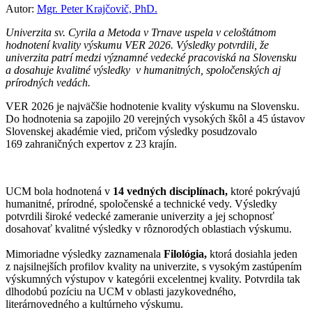
Autor:
Mgr. Peter Krajčovič, PhD.
Univerzita sv. Cyrila a Metoda v Trnave uspela v celoštátnom
hodnotení kvality výskumu VER 2026. Výsledky potvrdili, že
univerzita patrí medzi významné vedecké pracoviská na Slovensku
a dosahuje kvalitné výsledky v humanitných, spoločenských aj
prírodných vedách.
VER 2026 je najväčšie hodnotenie kvality výskumu na Slovensku.
Do hodnotenia sa zapojilo 20 verejných vysokých škôl a 45 ústavov
Slovenskej akadémie vied, pričom výsledky posudzovalo
169 zahraničných expertov z 23 krajín.
UCM bola hodnotená v
14 vedných disciplínach,
ktoré pokrývajú
humanitné, prírodné, spoločenské a technické vedy. Výsledky
potvrdili široké vedecké zameranie univerzity a jej schopnosť
dosahovať kvalitné výsledky v rôznorodých oblastiach výskumu.
Mimoriadne výsledky zaznamenala
Filológia,
ktorá dosiahla jeden
z najsilnejších profilov kvality na univerzite, s vysokým zastúpením
výskumných výstupov v kategórii excelentnej kvality. Potvrdila tak
dlhodobú pozíciu na UCM v oblasti jazykovedného,
literárnovedného a kultúrneho výskumu.