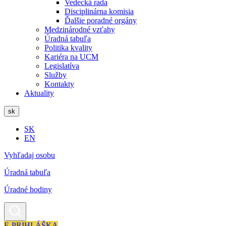
Vedecká rada
Disciplinárna komisia
Ďalšie poradné orgány
Medzinárodné vzťahy
Úradná tabuľa
Politika kvality
Kariéra na UCM
Legislatíva
Služby
Kontakty
Aktuality
sk
SK
EN
Vyhľadaj osobu
Úradná tabuľa
Úradné hodiny
E-PRIHLÁŠKA