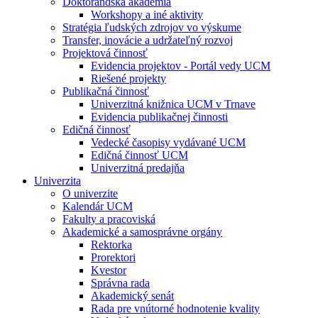
Doktorandská akadémia
Workshopy a iné aktivity
Stratégia ľudských zdrojov vo výskume
Transfer, inovácie a udržateľný rozvoj
Projektová činnosť
Evidencia projektov - Portál vedy UCM
Riešené projekty
Publikačná činnosť
Univerzitná knižnica UCM v Trnave
Evidencia publikačnej činnosti
Edičná činnosť
Vedecké časopisy vydávané UCM
Edičná činnosť UCM
Univerzitná predajňa
Univerzita
O univerzite
Kalendár UCM
Fakulty a pracoviská
Akademické a samosprávne orgány
Rektorka
Prorektori
Kvestor
Správna rada
Akademický senát
Rada pre vnútorné hodnotenie kvality