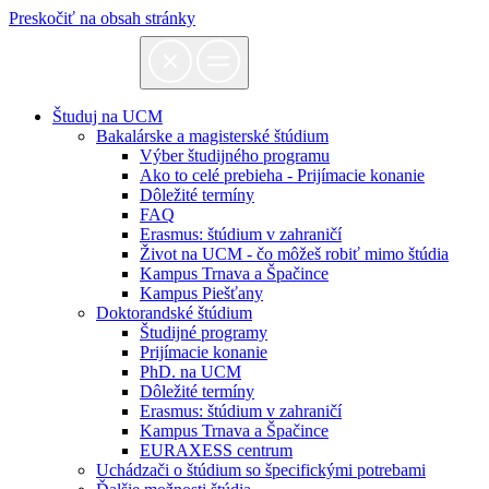
Preskočiť na obsah stránky
Študuj na UCM
Bakalárske a magisterské štúdium
Výber študijného programu
Ako to celé prebieha - Prijímacie konanie
Dôležité termíny
FAQ
Erasmus: štúdium v zahraničí
Život na UCM - čo môžeš robiť mimo štúdia
Kampus Trnava a Špačince
Kampus Piešťany
Doktorandské štúdium
Študijné programy
Prijímacie konanie
PhD. na UCM
Dôležité termíny
Erasmus: štúdium v zahraničí
Kampus Trnava a Špačince
EURAXESS centrum
Uchádzači o štúdium so špecifickými potrebami