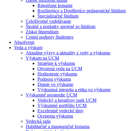
Ďalšie možnosti štúdia
Rigorózne konanie
Rozširujúce a Doplňujúce pedagogické štúdium
Špecializačné štúdium
Celoživotné vzdelávanie
Školné a poplatky spojené so štúdiom
Získaj štipendium
Centrá podpory študentov
Absolventi
Veda a výskum
Aktuálne výzvy a aktuality z vedy a výskumu
Výskum na UCM
Stratégie k výskumu
Otvorená veda na UCM
Hodnotenie výskumu
Podpora výskumu
Dianie vo výskume
Výskumná integrita a etika vo výskume
Výskumné prostredie UCM
Vedecký a kreatívny park UCM
Výskumné portfólio UCM
Excelentné vedecké tímy
Ocenenia výskumu
Vedecká rada
Habilitačné a inauguračné konania