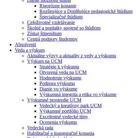
Ďalšie možnosti štúdia
Rigorózne konanie
Rozširujúce a Doplňujúce pedagogické štúdium
Špecializačné štúdium
Celoživotné vzdelávanie
Školné a poplatky spojené so štúdiom
Získaj štipendium
Centrá podpory študentov
Absolventi
Veda a výskum
Aktuálne výzvy a aktuality z vedy a výskumu
Výskum na UCM
Stratégie k výskumu
Otvorená veda na UCM
Hodnotenie výskumu
Podpora výskumu
Dianie vo výskume
Výskumná integrita a etika vo výskume
Výskumné prostredie UCM
Vedecký a kreatívny park UCM
Výskumné portfólio UCM
Excelentné vedecké tímy
Ocenenia výskumu
Vedecká rada
Habilitačné a inauguračné konania