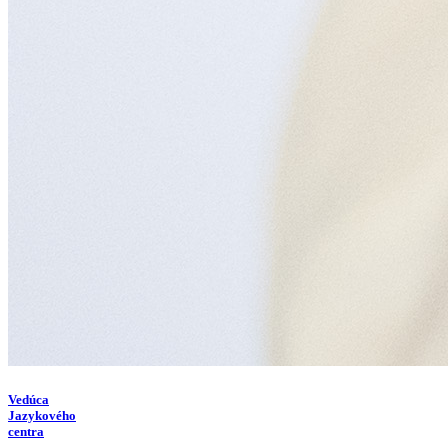
Vedúca
Jazykového
centra