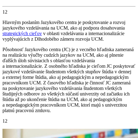
12
Hlavným poslaním Jazykového centra je poskytovanie a rozvoj
jazykového vzdelávania na UCM, ako aj podpora dosahovania
strategických cieľov
v oblasti vzdelávania a internacionalizácie
vyplývajúcich z Dlhodobého zámeru rozvoja UCM.
Pôsobnosť Jazykového centra (JC) je z vecného hľadiska zameraná
na realizáciu výučby cudzích jazykov na UCM, ako aj plnenie
ďalších úloh súvisiacich s oblasťou vzdelávania
a internacionalizácie. Z osobného hľadiska je cieľom JC poskytovať
jazykové vzdelávanie študentom všetkých stupňov štúdia v dennej
a externej forme štúdia, ako aj pedagogickým a nepedagogickým
pracovníkom UCM. Z časového hľadiska je činnosť JC zameraná
na poskytovanie jazykového vzdelávania študentom všetkých
študijných odborov zo všetkých súčastí univerzity od začiatku ich
štúdia až po ukončenie štúdia na UCM, ako aj pedagogickým
a nepedagogickým pracovníkom UCM, ktorí majú s univerzitou
platnú pracovnú zmluvu.
12