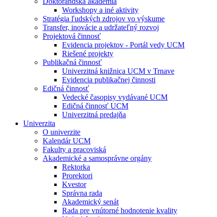
Doktorandská akadémia
Workshopy a iné aktivity
Stratégia ľudských zdrojov vo výskume
Transfer, inovácie a udržateľný rozvoj
Projektová činnosť
Evidencia projektov - Portál vedy UCM
Riešené projekty
Publikačná činnosť
Univerzitná knižnica UCM v Trnave
Evidencia publikačnej činnosti
Edičná činnosť
Vedecké časopisy vydávané UCM
Edičná činnosť UCM
Univerzitná predajňa
Univerzita
O univerzite
Kalendár UCM
Fakulty a pracoviská
Akademické a samosprávne orgány
Rektorka
Prorektori
Kvestor
Správna rada
Akademický senát
Rada pre vnútorné hodnotenie kvality