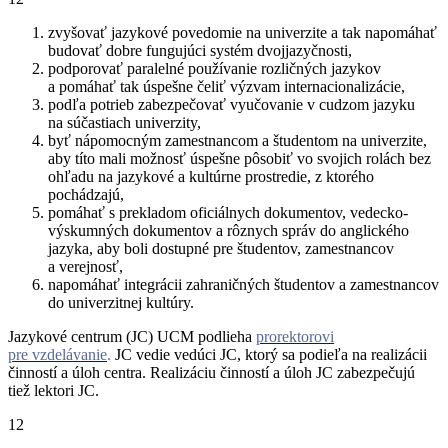
zvyšovať jazykové povedomie na univerzite a tak napomáhať
budovať dobre fungujúci systém dvojjazyčnosti,
podporovať paralelné používanie rozličných jazykov
a pomáhať tak úspešne čeliť výzvam internacionalizácie,
podľa potrieb zabezpečovať vyučovanie v cudzom jazyku
na súčastiach univerzity,
byť nápomocným zamestnancom a študentom na univerzite,
aby títo mali možnosť úspešne pôsobiť vo svojich rolách bez
ohľadu na jazykové a kultúrne prostredie, z ktorého
pochádzajú,
pomáhať s prekladom oficiálnych dokumentov, vedecko-
výskumných dokumentov a rôznych správ do anglického
jazyka, aby boli dostupné pre študentov, zamestnancov
a verejnosť,
napomáhať integrácii zahraničných študentov a zamestnancov
do univerzitnej kultúry.
Jazykové centrum (JC) UCM podlieha
prorektorovi
pre vzdelávanie
.
JC vedie vedúci JC, ktorý sa podieľa na realizácii
činností a úloh centra. Realizáciu činností a úloh JC zabezpečujú
tiež lektori JC.
12