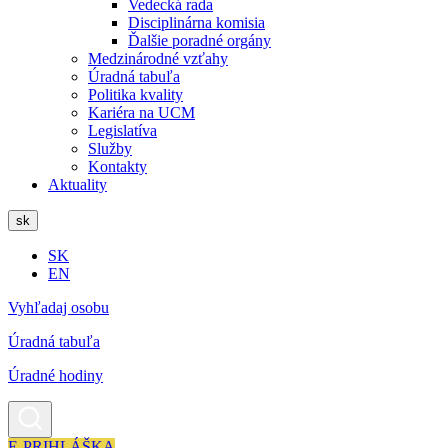
Vedecká rada
Disciplinárna komisia
Ďalšie poradné orgány
Medzinárodné vzťahy
Úradná tabuľa
Politika kvality
Kariéra na UCM
Legislatíva
Služby
Kontakty
Aktuality
sk
SK
EN
Vyhľadaj osobu
Úradná tabuľa
Úradné hodiny
E-PRIHLÁŠKA