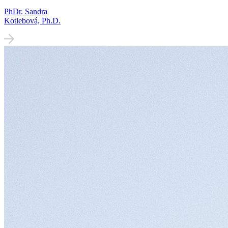
PhDr. Sandra
Kotlebová, Ph.D.