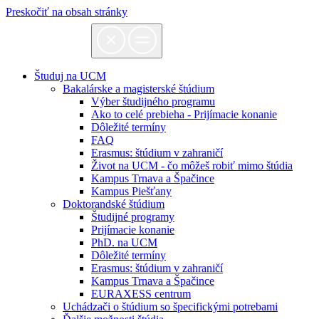
Preskočiť na obsah stránky
Študuj na UCM
Bakalárske a magisterské štúdium
Výber študijného programu
Ako to celé prebieha - Prijímacie konanie
Dôležité termíny
FAQ
Erasmus: štúdium v zahraničí
Život na UCM - čo môžeš robiť mimo štúdia
Kampus Trnava a Špačince
Kampus Piešťany
Doktorandské štúdium
Študijné programy
Prijímacie konanie
PhD. na UCM
Dôležité termíny
Erasmus: štúdium v zahraničí
Kampus Trnava a Špačince
EURAXESS centrum
Uchádzači o štúdium so špecifickými potrebami