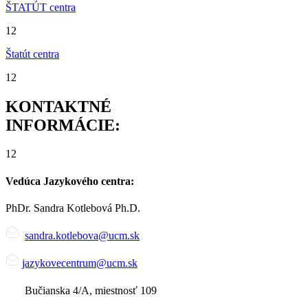
ŠTATÚT centra
12
Štatút centra
12
KONTAKTNÉ
INFORMÁCIE
:
12
Vedúca Jazykového centra:
PhDr. Sandra Kotlebová Ph.D.
sandra.kotlebova@ucm.sk
jazykovecentrum
@
ucm.sk
Bučianska 4/A, miestnosť 109