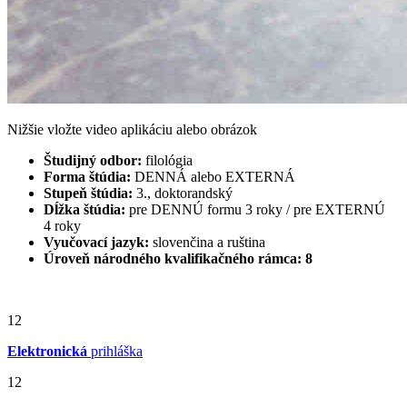
Nižšie vložte video aplikáciu alebo obrázok
Študijný odbor:
filológia
Forma štúdia:
DENNÁ alebo EXTERNÁ
Stupeň štúdia:
3., doktorandský
Dĺžka štúdia:
pre DENNÚ formu 3 roky / pre EXTERNÚ
4 roky
Vyučovací jazyk:
slovenčina a ruština
Úroveň národného kvalifikačného rámca: 8
12
Elektronická
prihláška
12