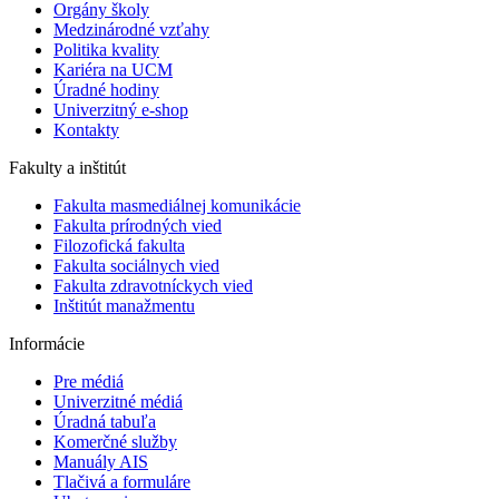
Orgány školy
Medzinárodné vzťahy
Politika kvality
Kariéra na UCM
Úradné hodiny
Univerzitný e-shop
Kontakty
Fakulty a inštitút
Fakulta masmediálnej komunikácie
Fakulta prírodných vied
Filozofická fakulta
Fakulta ​sociálnych vied
Fakulta zdravotníckych vied
Inštitút manažmentu
Informácie
Pre médiá
Univerzitné médiá
Úradná tabuľa
Komerčné služby
Manuály AIS
Tlačivá a formuláre