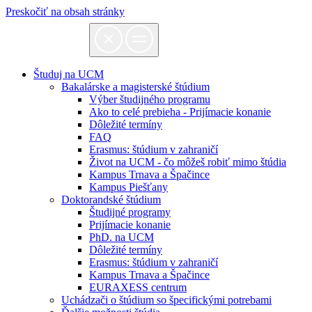
Preskočiť na obsah stránky
Študuj na UCM
Bakalárske a magisterské štúdium
Výber študijného programu
Ako to celé prebieha - Prijímacie konanie
Dôležité termíny
FAQ
Erasmus: štúdium v zahraničí
Život na UCM - čo môžeš robiť mimo štúdia
Kampus Trnava a Špačince
Kampus Piešťany
Doktorandské štúdium
Študijné programy
Prijímacie konanie
PhD. na UCM
Dôležité termíny
Erasmus: štúdium v zahraničí
Kampus Trnava a Špačince
EURAXESS centrum
Uchádzači o štúdium so špecifickými potrebami