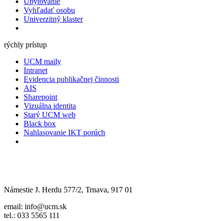
Ubytovanie
Vyhľadať osobu
Univerzitný klaster
rýchly prístup
UCM maily
Intranet
Evidencia publikačnej činnosti
AIS
Sharepoint
Vizuálna identita
Starý UCM web
Black box
Nahlasovanie IKT porúch
Námestie J. Herdu 577/2, Trnava, 917 01
email: info@ucm.sk
tel.: 033 5565 111