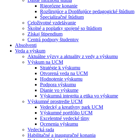
Ďalšie možnosti štúdia
Rigorózne konanie
Rozširujúce a Doplňujúce pedagogické štúdium
Špecializačné štúdium
Celoživotné vzdelávanie
Školné a poplatky spojené so štúdiom
Získaj štipendium
Centrá podpory študentov
Absolventi
Veda a výskum
Aktuálne výzvy a aktuality z vedy a výskumu
Výskum na UCM
Stratégie k výskumu
Otvorená veda na UCM
Hodnotenie výskumu
Podpora výskumu
Dianie vo výskume
Výskumná integrita a etika vo výskume
Výskumné prostredie UCM
Vedecký a kreatívny park UCM
Výskumné portfólio UCM
Excelentné vedecké tímy
Ocenenia výskumu
Vedecká rada
Habilitačné a inauguračné konania