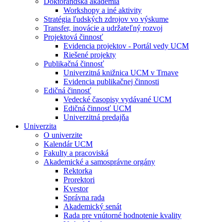
Doktorandská akadémia
Workshopy a iné aktivity
Stratégia ľudských zdrojov vo výskume
Transfer, inovácie a udržateľný rozvoj
Projektová činnosť
Evidencia projektov - Portál vedy UCM
Riešené projekty
Publikačná činnosť
Univerzitná knižnica UCM v Trnave
Evidencia publikačnej činnosti
Edičná činnosť
Vedecké časopisy vydávané UCM
Edičná činnosť UCM
Univerzitná predajňa
Univerzita
O univerzite
Kalendár UCM
Fakulty a pracoviská
Akademické a samosprávne orgány
Rektorka
Prorektori
Kvestor
Správna rada
Akademický senát
Rada pre vnútorné hodnotenie kvality