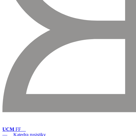
UCM
FF
— Katedra rusistiky