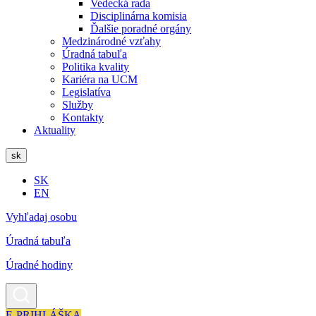
Vedecká rada
Disciplinárna komisia
Ďalšie poradné orgány
Medzinárodné vzťahy
Úradná tabuľa
Politika kvality
Kariéra na UCM
Legislatíva
Služby
Kontakty
Aktuality
sk
SK
EN
Vyhľadaj osobu
Úradná tabuľa
Úradné hodiny
E-PRIHLÁŠKA