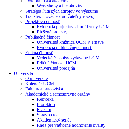
Doktorandská akadémia
Workshopy a iné aktivity
Stratégia ľudských zdrojov vo výskume
Transfer, inovácie a udržateľný rozvoj
Projektová činnosť
Evidencia projektov - Portál vedy UCM
Riešené projekty
Publikačná činnosť
Univerzitná knižnica UCM v Trnave
Evidencia publikačnej činnosti
Edičná činnosť
Vedecké časopisy vydávané UCM
Edičná činnosť UCM
Univerzitná predajňa
Univerzita
O univerzite
Kalendár UCM
Fakulty a pracoviská
Akademické a samosprávne orgány
Rektorka
Prorektori
Kvestor
Správna rada
Akademický senát
Rada pre vnútorné hodnotenie kvality