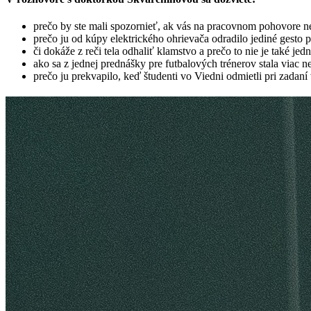
prečo by ste mali spozornieť, ak vás na pracovnom pohovore 
prečo ju od kúpy elektrického ohrievača odradilo jediné gesto 
či dokáže z reči tela odhaliť klamstvo a prečo to nie je také je
ako sa z jednej prednášky pre futbalových trénerov stala via
prečo ju prekvapilo, keď študenti vo Viedni odmietli pri zadaní