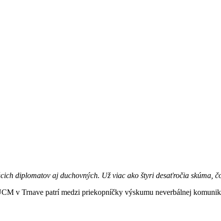
dúcich diplomatov aj duchovných. Už viac ako štyri desaťročia skúma, čo
CM v Trnave patrí medzi priekopníčky výskumu neverbálnej komuniká