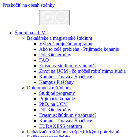
Preskočiť na obsah stránky
Študuj na UCM
Bakalárske a magisterské štúdium
Výber študijného programu
Ako to celé prebieha - Prijímacie konanie
Dôležité termíny
FAQ
Erasmus: štúdium v zahraničí
Život na UCM - čo môžeš robiť mimo štúdia
Kampus Trnava a Špačince
Kampus Piešťany
Doktorandské štúdium
Študijné programy
Prijímacie konanie
PhD. na UCM
Dôležité termíny
Erasmus: štúdium v zahraničí
Kampus Trnava a Špačince
EURAXESS centrum
Uchádzači o štúdium so špecifickými potrebami