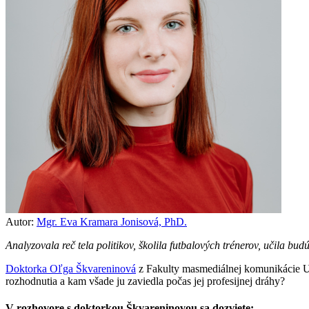
Autor:
Mgr. Eva Kramara Jonisová, PhD.
Analyzovala reč tela politikov, školila futbalových trénerov, učila bu
Doktorka Oľga Škvareninová
z Fakulty masmediálnej komunikácie U
rozhodnutia a kam všade ju zaviedla počas jej profesijnej dráhy?
V rozhovore s doktorkou Škvareninovou sa dozviete: