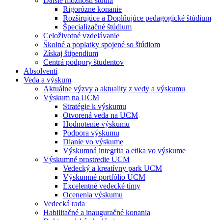
Ďalšie možnosti štúdia
Rigorózne konanie
Rozširujúce a Doplňujúce pedagogické štúdium
Špecializačné štúdium
Celoživotné vzdelávanie
Školné a poplatky spojené so štúdiom
Získaj štipendium
Centrá podpory študentov
Absolventi
Veda a výskum
Aktuálne výzvy a aktuality z vedy a výskumu
Výskum na UCM
Stratégie k výskumu
Otvorená veda na UCM
Hodnotenie výskumu
Podpora výskumu
Dianie vo výskume
Výskumná integrita a etika vo výskume
Výskumné prostredie UCM
Vedecký a kreatívny park UCM
Výskumné portfólio UCM
Excelentné vedecké tímy
Ocenenia výskumu
Vedecká rada
Habilitačné a inauguračné konania