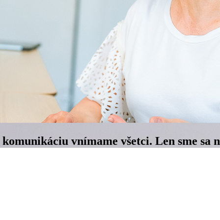
omunikáciu vnímame všetci. Len sme sa na