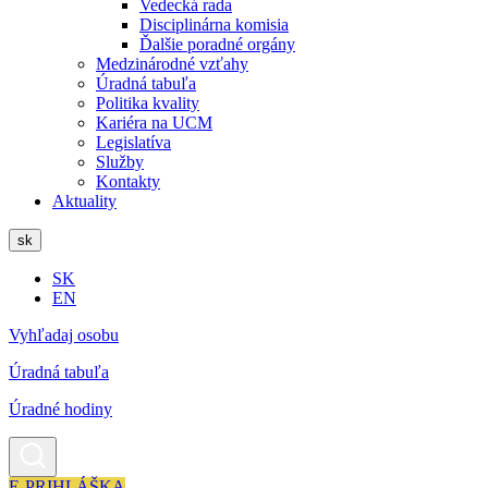
Vedecká rada
Disciplinárna komisia
Ďalšie poradné orgány
Medzinárodné vzťahy
Úradná tabuľa
Politika kvality
Kariéra na UCM
Legislatíva
Služby
Kontakty
Aktuality
sk
SK
EN
Vyhľadaj osobu
Úradná tabuľa
Úradné hodiny
E-PRIHLÁŠKA