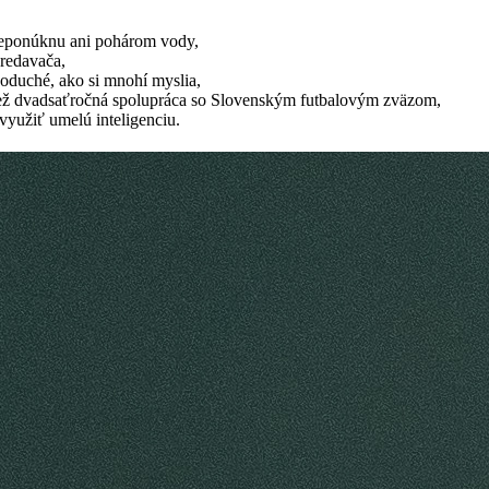
neponúknu ani pohárom vody,
predavača,
dnoduché, ako si mnohí myslia,
c než dvadsaťročná spolupráca so Slovenským futbalovým zväzom,
 využiť umelú inteligenciu.