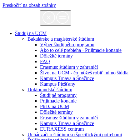
Preskočiť na obsah stránky
Študuj na UCM
Bakalárske a magisterské štúdium
Výber študijného programu
Ako to celé prebieha - Prijímacie konanie
Dôležité termíny
FAQ
Erasmus: štúdium v zahraničí
Život na UCM - čo môžeš robiť mimo štúdia
Kampus Trnava a Špačince
Kampus Piešťany
Doktorandské štúdium
Študijné programy
Prijímacie konanie
PhD. na UCM
Dôležité termíny
Erasmus: štúdium v zahraničí
Kampus Trnava a Špačince
EURAXESS centrum
Uchádzači o štúdium so špecifickými potrebami