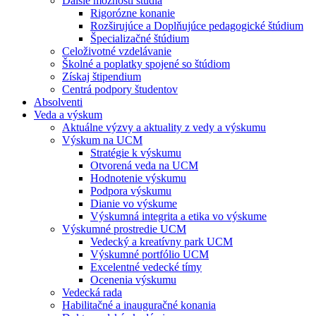
Ďalšie možnosti štúdia
Rigorózne konanie
Rozširujúce a Doplňujúce pedagogické štúdium
Špecializačné štúdium
Celoživotné vzdelávanie
Školné a poplatky spojené so štúdiom
Získaj štipendium
Centrá podpory študentov
Absolventi
Veda a výskum
Aktuálne výzvy a aktuality z vedy a výskumu
Výskum na UCM
Stratégie k výskumu
Otvorená veda na UCM
Hodnotenie výskumu
Podpora výskumu
Dianie vo výskume
Výskumná integrita a etika vo výskume
Výskumné prostredie UCM
Vedecký a kreatívny park UCM
Výskumné portfólio UCM
Excelentné vedecké tímy
Ocenenia výskumu
Vedecká rada
Habilitačné a inauguračné konania