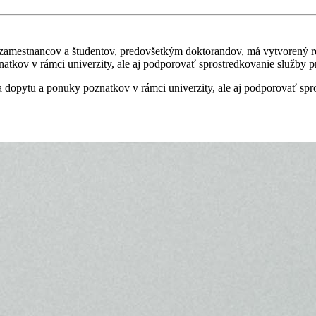
estnancov a študentov, predovšetkým doktorandov, má vytvorený refe
natkov v rámci univerzity, ale aj podporovať sprostredkovanie služby 
ia dopytu a ponuky poznatkov v rámci univerzity, ale aj podporovať sp