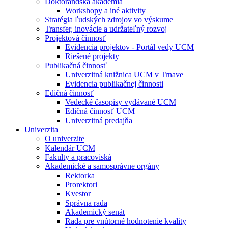
Doktorandská akadémia
Workshopy a iné aktivity
Stratégia ľudských zdrojov vo výskume
Transfer, inovácie a udržateľný rozvoj
Projektová činnosť
Evidencia projektov - Portál vedy UCM
Riešené projekty
Publikačná činnosť
Univerzitná knižnica UCM v Trnave
Evidencia publikačnej činnosti
Edičná činnosť
Vedecké časopisy vydávané UCM
Edičná činnosť UCM
Univerzitná predajňa
Univerzita
O univerzite
Kalendár UCM
Fakulty a pracoviská
Akademické a samosprávne orgány
Rektorka
Prorektori
Kvestor
Správna rada
Akademický senát
Rada pre vnútorné hodnotenie kvality