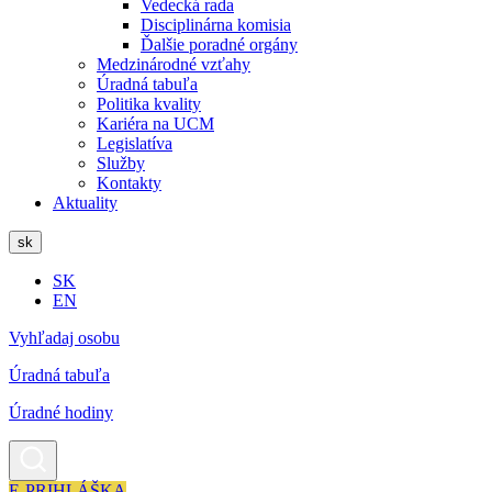
Vedecká rada
Disciplinárna komisia
Ďalšie poradné orgány
Medzinárodné vzťahy
Úradná tabuľa
Politika kvality
Kariéra na UCM
Legislatíva
Služby
Kontakty
Aktuality
sk
SK
EN
Vyhľadaj osobu
Úradná tabuľa
Úradné hodiny
E-PRIHLÁŠKA